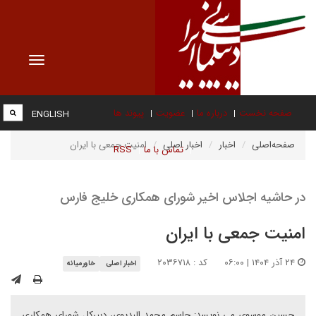
Toggle
vigation
صفحه نخست
درباره ما
عضویت
پیوند ها
ENGLISH
صفحه‌اصلی
اخبار
اخبار اصلی
امنیت جمعی با ایران
تماس با ما
RSS
در حاشیه اجلاس اخیر شورای همکاری خلیج فارس
امنیت جمعی با ایران
۲۴ آذر ۱۴۰۴ | ۰۶:۰۰
کد : ۲۰۳۶۷۱۸
اخبار اصلی
خاورمیانه
حسین موسوی می نویسد: جاسم محمد البدیوی، دبیرکل شورای همکاری