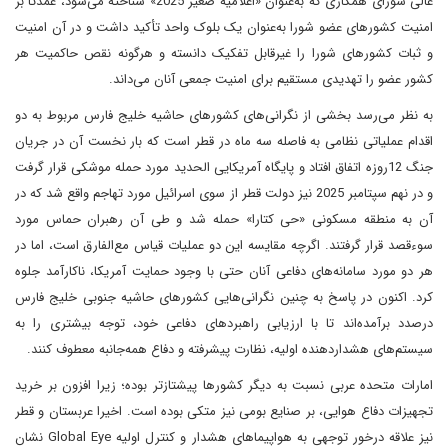
عالی شورای همکاری که به‌عنوان «اعلامیه صغیر 2025» شناخته می‌شود، عمدتا بر
امنیت کشورهای عضو شورا به‌عنوان یک بلوک واحد تأکید داشت و در آن امنیت
و ثبات کشورهای شورا را غیرقابل تفکیک دانسته و هر‌گونه نقص حاکمیت هر
کشور عضو را تهدیدی مستقیم برای امنیت جمعی آنان می‌داند.
به نظر می‌رسد بخشی از نگرانی‌های کشورهای حاشیه خلیج فارس مربوط به دو
اقدام عملیاتی نظامی به فاصله سه ماه در قطر است که بار نخست آن در جریان
جنگ 12روزه اتفاق افتاد و پایگاه آمریکایی الحدید مورد حمله موشکی قرار گرفت
و در نهم سپتامبر 2025 نیز دولت قطر از سوی اسرائیل مورد تهاجم واقع شد که در
آن به منطقه مسکونی «حی کتارا» حمله شد و طی آن رهبران حماس مورد
سوء‌قصد قرار گرفتند. اگرچه مقایسه این دو عملیات قیاس مع‌الفارق است، اما در
هر دو مورد سامانه‌های دفاعی آنان حتی با وجود حمایت آمریکا، ناکارآمد جلوه
کرد. اکنون در پاسخ به چنین نگرانی‌هایی کشورهای حاشیه جنوبی خلیج فارس
درصدد برآمده‌اند تا با ارزیابی راهبردهای دفاعی خود، توجه بیشتری را به
سیستم‌های هشداردهنده اولیه، نظارت پیشرفته و دفاع همه‌جانبه معطوف کنند.
امارات متحده عربی نسبت به دیگر کشورها پیشتازتر بوده؛ زیرا افزون بر خرید
تجهیزات دفاع هوایی، بر صنایع بومی نیز متکی بوده است. اخیرا عربستان و قطر
نیز علاقه درخور توجهی به هواپیماهای هشدار و کنترل اولیه Global Eye نشان