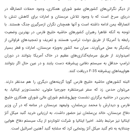
از دیگر نگرانی‌های کشورهای عضو شورای همکاری، وجود حملات انصارالله در
دریای سرخ است که با وجود تلاش عربستان و امارات برای کاهش تنش با
انصارالله یمن ادامه داشته است و آنها همچنان نگران ازسرگیری جنگ هستند. با
توجه به آنکه ظاهرا رهبران کشورهای حاشیه خلیج فارس در بهترین وضعیت
رابطه با آمریکا از طریق دولت ترامپ هستند و تعریف و تمجیدهای فراوانی از
یکدیگر به عمل می‌آورند، سران سه کشور به‌ویژه عربستان، امارات و قطر بسیار
امیدوارند از طریق سرمایه‌گذاری‌های عظیم در خاک آمریکا بتوانند در دوران
ترامپ حداقل به سیستم دفاعی پیشرفته دست یابند و در عین حال اگر بتوانند
هواپیماهای پیشرفته F-35 دریافت کنند.
البته کشورهای حاشیه خلیج فارس گویا گزینه‌های دیگری را هم مدنظر دارند.
می‌توان حدس زد که سفر غیرمنتظره جورجیا ملونی، نخست‌وزیر ایتالیا، به
بحرین در حاشیه برگزاری نشست چهل‌وششم شورای عالی شورای همکاری خلیج
فارس و دیدارش با محمد بن‌سلمان، ولیعهد عربستان در منامه که در آن وزیر
دفاع عربستان، خالد بن‌سلمان نیز حضور داشت، به ارزیابی خرید گنبد میکل آنژ
ایتالیا نیز مرتبط باشد. اخیرا ایتالیا و شرکت لئوناردو از یک سیستم دفاع هوایی
چندلایه به نام گنبد میکل آنژ رونمایی کرد که مشابه گنبد آهنین اسرائیل است.