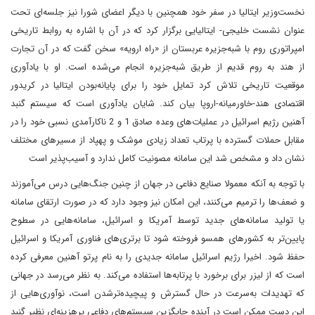
نخست‌وزیر ایتالیا در سفر خود همچنین با دیگر اعضای شورا نیز جلسه‌ای تحت
عنوان نشست خلیجی- ایتالیایی برگزار کرد که در آن با اشاره به روابط تاریخی
امپراتوری روم با شبه‌جزیره عربستان از «راه ارویه» سخن گفت که در آن تجارت
از هند به روم قدیم از طریق شبه‌جزیره انجام می‌شده است. او با یادآوری
موقعیت تاریخی تلاش کرد تمایل خود را برای پایانه‌بودن ایتالیا در کریدور
اقتصادی هند-خاورمیانه-اروپا بیان کند. شایان یادآوری است که سیستم گنبد
آهنین رژیم اسرائیل در عملیات‌های وعده صادق 1 و 2 ناکارآمدی نسبی خود را در
مقابل حملات گسترده با پرتاب تعداد زیادی موشک و پهپاد از مسیرهای مختلف
نشان داد و مشخص شد این سامانه مصونیت کامل ندارد و آسیب‌پذیر است
با توجه به آنکه معمولا صنایع دفاعی در جهان از چنین جنگ‌هایی درس می‌آموزند
و ضعف‌ها را ترمیم می‌کنند، این امکان نیز وجود دارد که در صورت ارتقای سامانه
یا تولید سامانه‌های جدید توسط آمریکا و اسرائیل، سامانه‌هایی در سطوح
پایین‌تر به کشورهای همسو فروخته شود تا برتری‌های فناوری آمریکا و اسرائیل
حفظ شود. اخیرا رژیم اسرائیل سامانه جدیدی را به نام پرتو آهنین معرفی کرده
است که از لیزر برای برخورد با پرتابه‌ها استفاده می‌کند. به نظر می‌رسد در جهانی
که تهدیدات به‌سرعت در حال گسترش و پیچیده‌ترشدن است، نوآوری‌هایی از
این دست ممکن است در آینده جایگزین سیستم‌های دفاعی پرهزینه‌ای نظیر گنبد