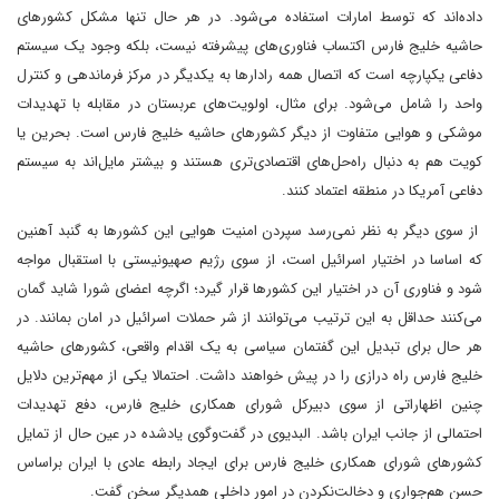
داده‌اند که توسط امارات استفاده می‌شود. در هر حال تنها مشکل کشورهای
حاشیه خلیج فارس اکتساب فناوری‌های پیشرفته نیست، بلکه وجود یک سیستم
دفاعی یکپارچه است که اتصال همه رادارها به یکدیگر در مرکز فرماندهی و کنترل
واحد را شامل می‌شود. برای مثال، اولویت‌های عربستان در مقابله با تهدیدات
موشکی و هوایی متفاوت از دیگر کشورهای حاشیه خلیج فارس است. بحرین یا
کویت هم به دنبال راه‌حل‌های اقتصادی‌تری هستند و بیشتر مایل‌اند به سیستم
دفاعی آمریکا در منطقه اعتماد کنند.
از سوی دیگر به نظر نمی‌رسد سپردن امنیت هوایی این کشورها به گنبد آهنین
که اساسا در اختیار اسرائیل است، از سوی رژیم صهیونیستی با استقبال مواجه
شود و فناوری آن در اختیار این کشورها قرار گیرد؛ اگرچه اعضای شورا شاید گمان
می‌کنند‌ حداقل به این ترتیب می‌توانند از شر حملات اسرائیل در امان بمانند. در
هر حال برای تبدیل این گفتمان سیاسی به یک اقدام واقعی، کشورهای حاشیه
خلیج فارس راه درازی را در پیش خواهند داشت. احتمالا یکی از مهم‌ترین دلایل
چنین اظهاراتی از سوی دبیرکل شورای همکاری خلیج فارس، دفع تهدیدات
احتمالی از جانب ایران باشد. البدیوی در گفت‌وگوی یادشده در عین حال از تمایل
کشورهای شورای همکاری خلیج فارس برای ایجاد رابطه عادی با ایران براساس
حسن هم‌جواری و دخالت‌نکردن در امور داخلی همدیگر سخن گفت.