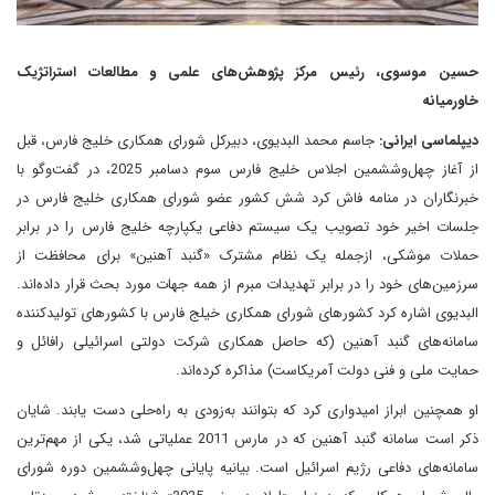
حسین موسوی، رئیس مرکز پژوهش‌های علمی و مطالعات استراتژیک
خاورمیانه
دیپلماسی ایرانی:
جاسم محمد البدیوی، دبیرکل شورای همکاری خلیج فارس، قبل
از آغاز چهل‌وششمین اجلاس خلیج فارس سوم دسامبر 2025، در گفت‌وگو با
خبرنگاران در منامه فاش کرد شش کشور عضو شورای همکاری خلیج فارس در
جلسات اخیر خود تصویب یک سیستم دفاعی یکپارچه خلیج فارس را در برابر
حملات موشکی، از‌جمله یک نظام مشترک «گنبد آهنین» برای محافظت از
سرزمین‌های خود را در برابر تهدیدات مبرم از همه جهات مورد بحث قرار داده‌اند.
البدیوی اشاره کرد کشورهای شورای همکاری خیلج فارس با کشورهای تولیدکننده
سامانه‌های گنبد آهنین (که حاصل همکاری شرکت دولتی اسرائیلی رافائل و
حمایت ملی و فنی دولت آمریکاست) مذاکره کرده‌اند.
او همچنین ابراز امیدواری کرد که بتوانند به‌زودی به راه‌حلی دست یابند. شایان
ذکر است سامانه گنبد آهنین که در مارس 2011 عملیاتی شد، یکی از مهم‌ترین
سامانه‌های دفاعی رژیم اسرائیل است. بیانیه پایانی چهل‌وششمین دوره شورای