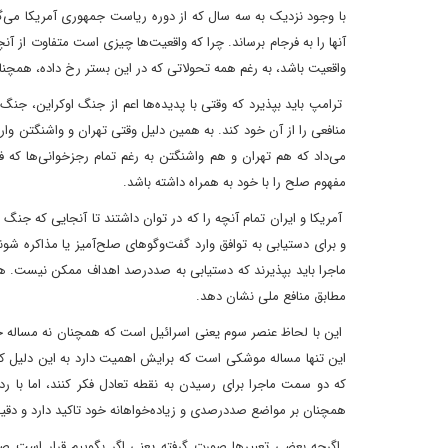
با وجود نزدیک به سه سال که از دوره ریاست جمهوری آمریکا می‌گذر
آنها را به فرجام برساند. چرا که واقعیت‌ها چیزی است متفاوت از 
واقعیت باشد، به رغم همه تحولاتی که در این بستر رخ داده، همچ
ترامپ باید بپذیرد که وقتی با پدیده‌ها اعم از جنگ اوکراین، جن
منافعی را از آن خود کند. به همین دلیل وقتی تهران و واشنگتن وا
می‌داد که هم تهران و هم واشنگتن به رغم تمام رجزخوانی‌ها که ف
مفهوم صلح را با خود به همراه داشته باشد.
آمریکا و ایران تمام آنچه را که در توان داشتند تا آنجایی که جنگ 
و برای دستیابی به توافق وارد گفت‌و‌گو‌های صلح‌آمیز یا مذاکره ش
ماجرا باید بپذیرند که دستیابی به صددرصد اهداف ممکن نیست. هم
مطابق منافع ملی نشان دهد.
این با لحاظ عنصر سوم یعنی اسرائیل است که همچنان نه مساله خل
این تنها مساله موشکی است که برایش اهمیت دارد به این دلیل که با
که دو سمت ماجرا برای رسیدن به نقطه تعادل فکر کنند، اما با ر
همچنان بر مواضع صددرصدی و زیاده‌خواهانه خود تاکید دارد و دقی