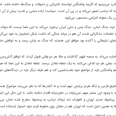
د می‌بینیم که اگرچه واشنگتن توانسته تاثیراتی بر تحولات و جنگ‌ها داشته باشد، اما
آنچه که ترامپ تصور می‌کند و در پی آن است. سیاست اراده مبتنی بر قدرت بیش از آن ک
نان یک مقوله انتزاعی محسوب می‌شود.
گ غزه، جنگ لبنان، جنگ یمن و حتی ایران برخورد می‌کند به این معنا نیست که بتوان
رد تعاملات مذاکراتی شدند آن هم در میانه جنگی که داشت شکل تمام‌عیار به خود می‌گ
ضای تبلیغاتی را آکنده بود موافق این هستند که جنگ به پایان برسد و به توافقی خ
اجازه می‌داد، به منصه ظهور گذاشتند و حالا هر دو وقتی قبول کردند که توافق آتش‌بس ر
وند، یعنی هر دو تلاش می‌کنند به یک نقطه تعادل برسند. نقطه تعادل به این معنا که 
 واشنگتن باید از مواضع خود عقب‌نشینی کند و هم طرف دیگر باید در دیدگاه‌های خو
یج فارس و تنگه هرمز برایش مهم است و نه آنقدر‌ها که به نظر می‌رسد موضوع هسته
 وجود این عنصر مهم، نمی‌تواند در خاورمیانه اقتدار داشته باشد. با این حال این ام
د پیشنهاد جدید تهران و اظهارات تند دونالد ترامپ به پیشنهاد مطرح شده نشان می‌
قا به همین دلیل است که تهران هم در مقابل روی خطوط قرمز خود استوار ایستاده است