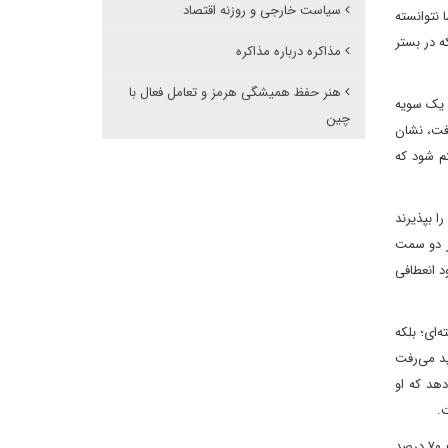
سیاست خارجی و روزنه اقتصاد
 نتوانسته
ه در بستر
مذاکره درباره مذاکره
هنر حفظ همیشگی هرمز و تعامل فعال با
د یک سویه
چین
رفت، نشان
تم شود که
ا بپذیرند
هر دو سمت
د انعطافی
‌ای؛ بلکه
ید می‌رفت
دهد که او
.
اگرچه بعضی تعبیر‌ها صورت گرفته یعنی اگر بگوییم قرار است صددرصد اختلافات مورد بحث قرار بگیرد، من با حالت خوشبینانه می‌گویم ممکن است ۷۰ درصد