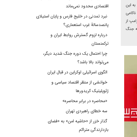
به این
اقتصادی محدود نمی‌ماند
ناکامی
نبرد تمدنی در خلیج فارس و پایان استیلای
امپ از
پانصدسالۀ غرب استعماری؟
له جنگ
درباره لزوم گسترش روابط ایران و
ترکمنستان
چرا احتمال یک دوره جنگ شدید دیگر،
می‌تواند بالا باشد؟
الگوی اسرائیلی اوکراین در قبال ایران
خوانشی از منظر اقتصاد سیاسی و
ژئوپلیتیک کریدورها
«محاصره در برابر محاصره»
سه خطای راهبردی تهران
گذار خزر از «حاشیه امن» به «فضای
بازدارندگی متراکم