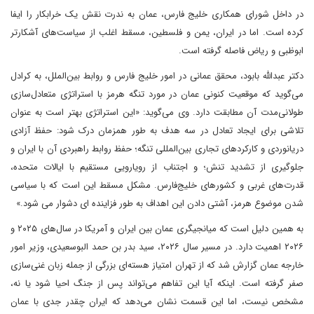
در داخل شورای همکاری خلیج فارس، عمان به ندرت نقش یک خرابکار را ایفا
کرده است. اما در ایران، یمن و فلسطین، مسقط اغلب از سیاست‌های آشکارتر
ابوظبی و ریاض فاصله گرفته است.
دکتر عبدالله بابود، محقق عمانی در امور خلیج فارس و روابط بین‌الملل، به کرادل
می‌گوید که موقعیت کنونی عمان در مورد تنگه هرمز با استراتژی متعادل‌سازی
طولانی‌مدت آن مطابقت دارد. وی می‌گوید: «این استراتژی بهتر است به عنوان
تلاشی برای ایجاد تعادل در سه هدف به طور همزمان درک شود: حفظ آزادی
دریانوردی و کارکردهای تجاری بین‌المللی تنگه؛ حفظ روابط راهبردی آن با ایران و
جلوگیری از تشدید تنش؛ و اجتناب از رویارویی مستقیم با ایالات متحده،
قدرت‌های غربی و کشورهای خلیج‌فارس. مشکل مسقط این است که با سیاسی
شدن موضوع هرمز، آشتی دادن این اهداف به طور فزاینده ای دشوار می شود.»
به همین دلیل است که میانجیگری عمان بین ایران و آمریکا در سال‌های ۲۰۲۵ و
۲۰۲۶ اهمیت دارد. در مسیر سال ۲۰۲۶، سید بدر بن حمد البوسعیدی، وزیر امور
خارجه عمان گزارش شد که از تهران امتیاز هسته‌ای بزرگی از جمله زبان غنی‌سازی
صفر گرفته است. اینکه آیا این تفاهم می‌تواند پس از جنگ احیا شود یا نه،
مشخص نیست، اما این قسمت نشان می‌دهد که ایران چقدر جدی با عمان