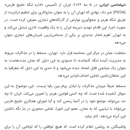
دیپلماسی ایرانی:
در ۵ مه ۲۰۲۶، ایران از تأسیس «اداره تنگه خلیج فارس»
(PGSA) خبر داد، نهادی که تهران آن را به عنوان سازوکاری برای تنظیم ترانزیت از
طریق تنگه هرمز و جمع‌آوری عوارض از گذرگاه‌های تجاری معرفی کرده است. در
صورت اجرا، این اقدام تهدید دیرینه ایران را به یک واقعیت اداری تبدیل می‌کند و
به تهران اهرم فشار جدیدی بر یکی از حساس‌ترین شریان‌های تجاری جهان
می‌دهد.
سلطنت عمان در مرکز این محاسبه قرار دارد. تهران، مسقط را در مذاکرات مربوط
به مدیریت آینده تنگه گنجانده، تا حدودی به این دلیل که عمان مدت‌هاست به
عنوان یک میانجی قابل اعتماد دیده می‌شود و تا حدی به این دلیل که جغرافیا به
این سلطان‌نشین نقشی اجتناب‌ناپذیر می‌دهد.
مسقط صرفاً میزبان مذاکرات یا تبادل پیام بین رقبا نیست. این موضوع به این
سوال کشیده شده است که چه کسی قوانین هرمز را تعیین می‌کند، ایران تا چه
حد می‌تواند موضع خود را در آنجا رسمی کند و آیا شورای همکاری خلیج فارس
می‌تواند با ترتیبی که به عمان، عضو این شورا، نقشی محوری در باز نگه داشتن
این آبراه می‌دهد، کنار بیاید.
واشینگتن به روشنی اعلام کرده است که هیچ توافقی را که توانایی آن را برای