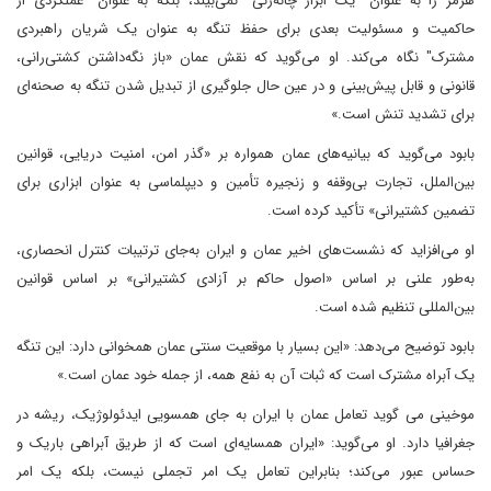
هرمز را به عنوان "یک ابزار چانه‌زنی" نمی‌بیند، بلکه به عنوان "عملکردی از
حاکمیت و مسئولیت بعدی برای حفظ تنگه به عنوان یک شریان راهبردی
مشترک" نگاه می‌کند. او می‌گوید که نقش عمان «باز نگه‌داشتن کشتی‌رانی،
قانونی و قابل پیش‌بینی و در عین حال جلوگیری از تبدیل شدن تنگه به صحنه‌ای
برای تشدید تنش است.»
بابود می‌گوید که بیانیه‌های عمان همواره بر «گذر امن، امنیت دریایی، قوانین
بین‌الملل، تجارت بی‌وقفه و زنجیره تأمین و دیپلماسی به عنوان ابزاری برای
تضمین کشتیرانی» تأکید کرده است.
او می‌افزاید که نشست‌های اخیر عمان و ایران به‌جای ترتیبات کنترل انحصاری،
به‌طور علنی بر اساس «اصول حاکم بر آزادی کشتیرانی» بر اساس قوانین
بین‌المللی تنظیم شده است.
بابود توضیح می‌دهد: «این بسیار با موقعیت سنتی عمان همخوانی دارد: این تنگه
یک آبراه مشترک است که ثبات آن به نفع همه، از جمله خود عمان است.»
موخینی می گوید تعامل عمان با ایران به جای همسویی ایدئولوژیک، ریشه در
جغرافیا دارد. او می‌گوید: «ایران همسایه‌ای است که از طریق آبراهی باریک و
حساس عبور می‌کند؛ بنابراین تعامل یک امر تجملی نیست، بلکه یک امر