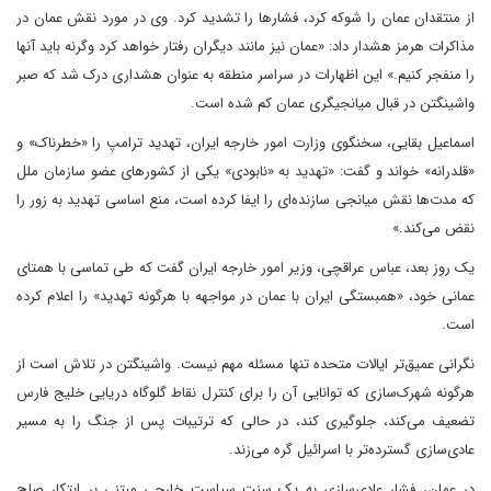
از منتقدان عمان را شوکه کرد، فشارها را تشدید کرد. وی در مورد نقش عمان در
مذاکرات هرمز هشدار داد: «عمان نیز مانند دیگران رفتار خواهد کرد وگرنه باید آنها
را منفجر کنیم.» این اظهارات در سراسر منطقه به عنوان هشداری درک شد که صبر
واشینگتن در قبال میانجیگری عمان کم شده است.
اسماعیل بقایی، سخنگوی وزارت امور خارجه ایران، تهدید ترامپ را «خطرناک» و
«قلدرانه» خواند و گفت: «تهدید به «نابودی» یکی از کشورهای عضو سازمان ملل
که مدت‌ها نقش میانجی سازنده‌ای را ایفا کرده است، منع اساسی تهدید به زور را
نقض می‌کند.»
یک روز بعد، عباس عراقچی، وزیر امور خارجه ایران گفت که طی تماسی با همتای
عمانی خود، «همبستگی ایران با عمان در مواجهه با هرگونه تهدید» را اعلام کرده
است.
نگرانی عمیق‌تر ایالات متحده تنها مسئله مهم نیست. واشینگتن در تلاش است از
هرگونه شهرک‌سازی که توانایی آن را برای کنترل نقاط گلوگاه دریایی خلیج فارس
تضعیف می‌کند، جلوگیری کند، در حالی که ترتیبات پس از جنگ را به مسیر
عادی‌سازی گسترده‌تر با اسرائیل گره می‌زند.
در عمان، فشار عادی‌سازی به یک سنت سیاست خارجی مبتنی بر ابتکار صلح