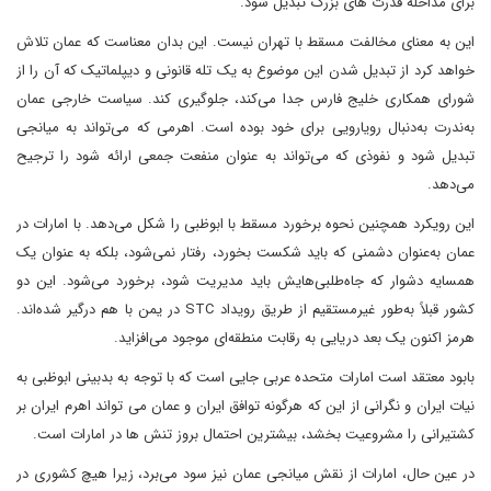
برای مداخله قدرت های بزرگ تبدیل شود.
این به معنای مخالفت مسقط با تهران نیست. این بدان معناست که عمان تلاش
خواهد کرد از تبدیل شدن این موضوع به یک تله قانونی و دیپلماتیک که آن را از
شورای همکاری خلیج فارس جدا می‌کند، جلوگیری کند. سیاست خارجی عمان
به‌ندرت به‌دنبال رویارویی برای خود بوده است. اهرمی که می‌تواند به میانجی
تبدیل شود و نفوذی که می‌تواند به عنوان منفعت جمعی ارائه شود را ترجیح
می‌دهد.
این رویکرد همچنین نحوه برخورد مسقط با ابوظبی را شکل می‌دهد. با امارات در
عمان به‌عنوان دشمنی که باید شکست بخورد، رفتار نمی‌شود، بلکه به عنوان یک
همسایه دشوار که جاه‌طلبی‌هایش باید مدیریت شود، برخورد می‌شود. این دو
کشور قبلاً به‌طور غیرمستقیم از طریق رویداد STC در یمن با هم درگیر شده‌اند.
هرمز اکنون یک بعد دریایی به رقابت منطقه‌ای موجود می‌افزاید.
بابود معتقد است امارات متحده عربی جایی است که با توجه به بدبینی ابوظبی به
نیات ایران و نگرانی از این که هرگونه توافق ایران و عمان می تواند اهرم ایران بر
کشتیرانی را مشروعیت بخشد، بیشترین احتمال بروز تنش ها در امارات است.
در عین حال، امارات از نقش میانجی عمان نیز سود می‌برد، زیرا هیچ کشوری در