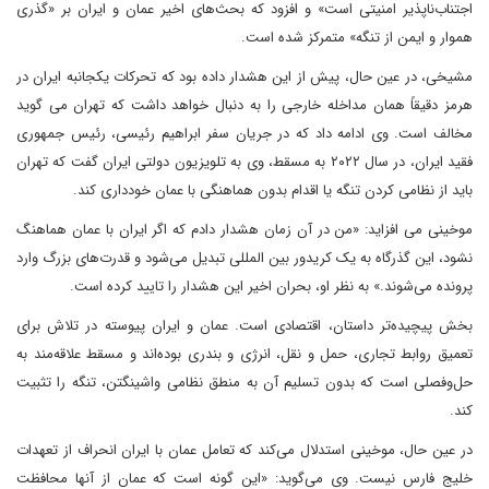
اجتناب‌ناپذیر امنیتی است» و افزود که بحث‌های اخیر عمان و ایران بر «گذری
هموار و ایمن از تنگه» متمرکز شده است.
مشیخی، در عین حال، پیش از این هشدار داده بود که تحرکات یکجانبه ایران در
هرمز دقیقاً همان مداخله خارجی را به دنبال خواهد داشت که تهران می گوید
مخالف است. وی ادامه داد که در جریان سفر ابراهیم رئیسی، رئیس جمهوری
فقید ایران، در سال ۲۰۲۲ به مسقط، وی به تلویزیون دولتی ایران گفت که تهران
باید از نظامی کردن تنگه یا اقدام بدون هماهنگی با عمان خودداری کند.
موخینی می افزاید: «من در آن زمان هشدار دادم که اگر ایران با عمان هماهنگ
نشود، این گذرگاه به یک کریدور بین المللی تبدیل می‌شود و قدرت‌های بزرگ وارد
پرونده می‌شوند.» به نظر او، بحران اخیر این هشدار را تایید کرده است.
بخش پیچیده‌تر داستان، اقتصادی است. عمان و ایران پیوسته در تلاش برای
تعمیق روابط تجاری، حمل و نقل، انرژی و بندری بوده‌اند و مسقط علاقه‌مند به
حل‌وفصلی است که بدون تسلیم آن به منطق نظامی واشینگتن، تنگه را تثبیت
کند.
در عین حال، موخینی استدلال می‌کند که تعامل عمان با ایران انحراف از تعهدات
خلیج فارس نیست. وی می‌گوید: «این گونه است که عمان از آنها محافظت