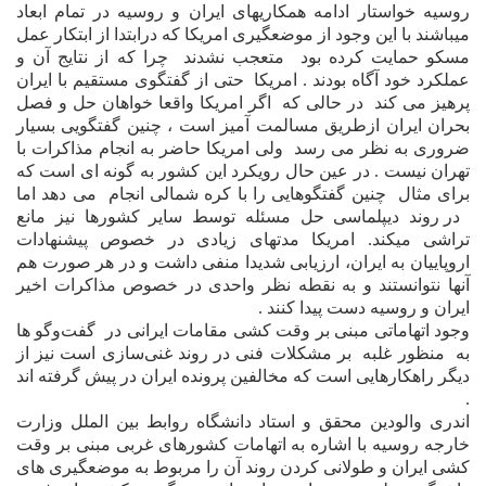
روسيه خواستار ادامه همکاريهاى ايران و روسيه در تمام ابعاد
ميباشند با اين وجود از موضعگيرى امريکا که درابتدا از ابتکار عمل
مسکو حمايت کرده بود
متعجب نشدند
چرا که از نتايج آن و
عملکرد خود آگاه بودند . امريکا
حتى از گفتگوى مستقيم با ايران
پرهيز مى کند
در حالى که
اگر امريکا واقعا خواهان حل و فصل
بحران ايران ازطريق مسالمت آميز است ، چنين گفتگويى بسيار
ضرورى به نظر مى رسد
ولى امريکا حاضر به انجام مذاکرات با
تهران نيست . در عين حال رويکرد اين کشور به گونه اى است که
براى مثال
چنين گفتگوهايى را با کره شمالى انجام
مى دهد اما
در روند ديپلماسى حل مسئله توسط ساير کشورها نيز مانع
تراشى ميکند. امريکا مدتهاى زيادى در خصوص پيشنهادات
اروپاييان به ايران، ارزيابى شديدا منفى داشت و در هر صورت هم
آنها نتوانستند و به نقطه نظر واحدى در خصوص مذاکرات اخير
ايران و روسيه دست پيدا کنند .
وجود اتهاماتى مبنى بر وقت کشى مقامات ايرانى در
گفت‌وگو ها
به
منظور غلبه
بر مشکلات فنى در روند غنى‌سازى است نيز از
ديگر راهکارهايى است که مخالفين پرونده ايران در پيش گرفته اند
.
اندرى والودين محقق و استاد دانشگاه روابط بين الملل وزارت
خارجه روسيه با اشاره به اتهامات کشورهاى غربى مبنى ب
ر
وقت
کشى ايران و طولانى کردن روند آن را مربوط به موضعگيرى هاى