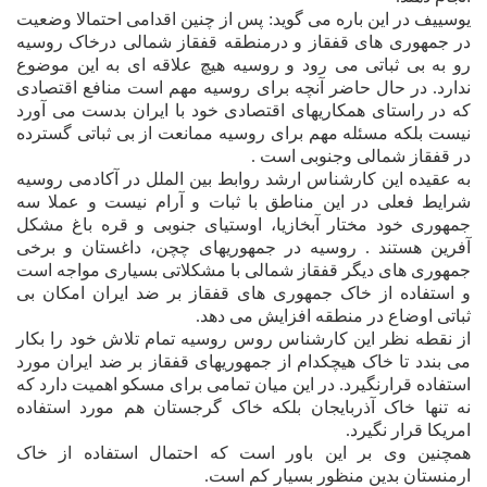
يوسييف در اين باره مى گويد: پس از چنين اقدامى احتمالا وضعيت
در جمهورى هاى قفقاز و درمنطقه قفقاز شمالى درخاک روسيه
رو به بى ثباتى مى رود و روسيه هيچ علاقه اى به اين موضوع
ندارد. در حال حاضر آنچه براى روسيه مهم است منافع اقتصادى
که در راستاى همکاريهاى اقتصادى خود با ايران بدست مى آورد
نيست بلکه مسئله مهم براى روسيه ممانعت از بى ثباتى گسترده
در قفقاز شمالى وجنوبى است .
به عقيده اين کارشناس ارشد روابط بين الملل در آکادمى روسيه
شرايط فعلى در اين مناطق با ثبات و آرام نيست و عملا ‌سه
جمهورى خود مختار آبخازيا، اوستياى جنوبى و قره باغ مشکل
آفرين هستند . روسيه در جمهوريهاى چچن، داغستان و برخى
جمهورى هاى ديگر قفقاز شمالى با مشکلاتى بسيارى مواجه است
و استفاده از خاک جمهورى هاى قفقاز بر ضد ايران امکان بى
ثباتى اوضاع در منطقه افزايش مى دهد.
از نقطه نظر اين کارشناس روس روسيه تمام تلاش خود را بکار
مى بندد تا خاک هيچکدام از جمهوريهاى قفقاز بر ضد ايران مورد
استفاده قرارنگيرد. در اين ميان تمامى براى مسکو اهميت دارد که
نه تنها خاک آذربايجان بلکه خاک گرجستان هم مورد استفاده
امريکا قرار نگيرد.
همچنين وى بر اين باور است که احتمال استفاده از خاک
ارمنستان بدين منظور بسيار کم است.