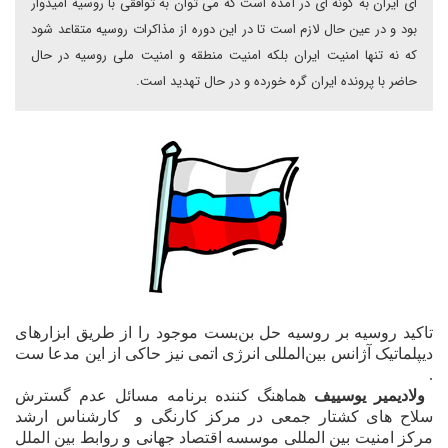
اى ایران به گونه اى در آمده است که مى توان به توافقى با روسيه اميدوار
بود و در عين حال لازم است تا در اين دوره از مذاکرات روسيه متقاعد شود
که نه تنها امنيت ايران بلکه امنيت منطقه و امنيت ملى روسيه در حال
حاضر با پرونده ايران گره خورده و در حال تهديد است.
تاکيد روسيه بر روسيه حل بن‌بست موجود را از طريق
ابزارهاى
ديپلماتيک آژانس بين‌المللى انرژى اتمى نيز حاکى از اين مدعا ست
.
‌
ولاديمير يوسييف
هماهنگ کننده برنامه مسائل عدم گسترش
سلاح هاى کشتار جمعى در مرکز کارنگى و
کارشناس ارشد
مرکز امنيت بين المللى موسسه اقتصاد
جهانى و روابط بين الملل