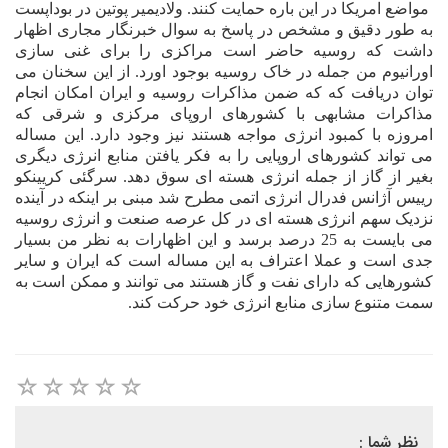
مواضع امريکا در اين باره حمايت کنند. ولاديمير پوتين در بوداپست
به طور دقيق و مشخص در پاسخ به سوال خبرنگار مجارى اظهار
داشت که روسيه حاضر است مراکزى را براى غنى سازى
اورانيوم من جمله در خاک روسيه بوجود اورد. از اين سخنان مى
توان دريافت که که ضمن مذاکرات روسيه و ايران امکان انجام
مذاکرات مشابهى با کشورهاى اروپاى مرکزى و شرقى که
امروزه با کمبود انرژى مواجه هستند نيز وجود دارد. اين مساله
مى تواند کشورهاى اروپايى را به فکر يافتن منابع انرژى ديگرى
بغير از گاز از جمله انرژى هسته اى سوق دهد.
سرگئی
کریينکو
رييس
آ
ژانس فدرال انرژى اتمى مطرح شد مبنى بر اينکه در
آ
ينده
نزديک سهم انرژى هسته اى در کل عرصه صنعت و انرژى روسيه
مى بايست به 25 درصد برسد و اين اظهارات به نظر من بسيار
جدى است و عملا اعتراف به اين مساله است که ايران و ساير
کشورهايى که داراى نفت و گاز
هستند
مى توانند و ممکن است به
سمت متنوع سازى منابع انرژى خود حرکت کند.
نظر شما :