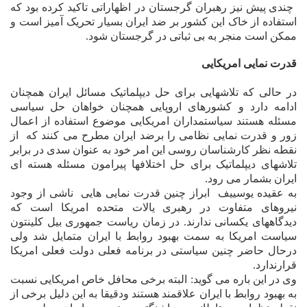
چندى پيش نيز رهبران گرجستان در اظهاراتى تاکيد کرده بود که
استفاده از خاک اين کشور بر ضد ايران بسيار تحريک آميز است و
ممکن است منجر به بى ثباتى در گرجستان شود.
قدرت نمايى امريکايى
در حالى که تلاشهايى براى حل ديپلماتيک مسائل ايران همچنان
ادامه دارد و کشورهاى اروپايى همچنان خواهان حل سياسى
مسئله هستند سياستمداران امريکايى موضوع استفاده از اعمال
زور و قدرت نمايى نظامى را برضد ايران مطرح مى کنند که
از
نقطه نظر کارشناسان روسى اين امر خود به عنوان سدى در برابر
تلاشهاى ديپلماتيک براى حل اختلافها پيرامون مسئله هسته اى
ايران بشمار مى رود.
به عقيده يوسييف
ابراز چنين قدرت نمايى هايى
ناشى از وجود
نيروهاى متفاوت در رهبرى يالات متحده امريکا است که
ديدگاههاى يکسانى ندارند. در زمان رياست جمهورى بيل کلينتون
سياست امريکا به سمت بهبود روابط با ايران متمايل شد ولى
درحال حاضر چنين سياستى در برنامه فعلى دولت فعلى امريکا
قرارندارد.
وى در اين باره مى گويد: البته برخى محافل خاص امريکايى نسبت
به بهبود روابط با ايران علاقمند هستند ودقيقا به اين دليل برخى از