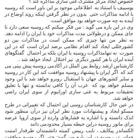
خصوص ايجاد مرکز مشترک غنى سازى مذاکره کند ؟
يوسييف با استناد به
اطلاعاتى موجود بر اين باور است که روسيه
با ادامه مذاکرات حتى
بدون در نظر گرفتن اينکه روند اوضاع در
آينده به چه صورت خواهد بود موافق است.
وى در اين باره مى گويد : من فکر ميکنم که روسيه سعى دارد تا
جاى ممکن و درطولانى مدت مذاکرات خود با ايران را ادامه دهد.
به نظر من تنها چيزى که ممکن است در مذاکرات بين دو
کشورخللى ايجاد کند اقدام نظامى برضد ايران است که در اين
صورت
نه تنهامذاکرات روسيه با ايران بلکه
بر احتمال
گفتگوه
ای
آینده
ايران با هر کشور ديگرى
نیز
اختلال
ایجاد
خواهد شد .
کارشناس ارشد روابط بين الملل در آکادمى روسيه پيش بينى مى
کند که
اگر ايران با پيشنهاد روسيه موافقت کند اين کار در روسيه
و ساير کشورهاى جهان با استقبال روبرو خواهد شد با اين وجود
مسلم خواهد بود که
غرب آن را کافى ندانسته و تنها با تعليق
تحقيقات مربوط به غنى سازى اورانيوم از سوى ايران راضى
خواهد شد.
در عين حال کارشناسان روسى اين احتمال که تغييراتى در طرح
مسکو ايجاد و پيشنهادات مورد نظر ايران نيز درآن منظور شود
اندک دانسته و با اشاره به فشارهاى وارده از سوى اروپا عرصه
براى مانور روسيه دراين حيطه بسيار محدودمى دانند
الکساندر پيکايف ، نايب رييس کميته دانشمندان طرفدار امنيت
جهانى در روسيه در اين باره مى گويد:
حتى اگر روسيه موافقت