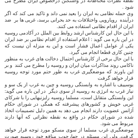
نقطه نظرات محتاطانه در واشنگتن درخصوص ايران مطرح مى
شود .
وى حمله نظامى به ايران را بعيد نمى داند و تاکيد مى کند که اگر
درآينده
رويارويى واختلافات به حد بحرانى برسد، غربى ها بر
ضد
ايران از اقدام نظامى استفاده مى کنند.
با اين حال اين کارشناس ارشد روابط بين الملل در آکادمى روسيه
در اين باره مى گويد : اعلام استفاده از اقدام نظامى بر ضد ايران
‌يکى از عوامل اعمال فشار است و اين به منزله آن نيست که
چنين کارى قطعا انجام مى گيرد.
‌با اين حال برخى از کارشناس احتمال دخالت هاى غرب به منظور
ناکامى روند مذاکرات ميان ايران و روسيه را مطرح مى کنند
و بر
اين باورند که موضعگيرى غرب به طور حتم مورد توجه روسيه
قرار خواهد گرفت
يوسييف با اشاره به وابستگى روسيه و چين به غرب از يک سو و
نياز غرب به انرژى به روسيه از سوى ديگر
در اين باره مى گويد:‌
اين وابستگى متقابل است، مسلما ‌روسيه رايزنيهايى را با شرکاى
غربى خويش و کشورهاى پيشرفته که همگى در شوراى حکام
آژانس عضويت دارند انجام مى دهد به همين دليل تصميمات اتخاذ
شده در شوراى حکام در واقع به نقطه نظراتى که آنها دارند
مربوط مى
شود.
موضعگيرى غرب مسلما ‌از سوى مسکو مورد توجه قرار خواهد
گرفت. ولى اين مسئله در چهارچوب منافع خود روسيه صورت