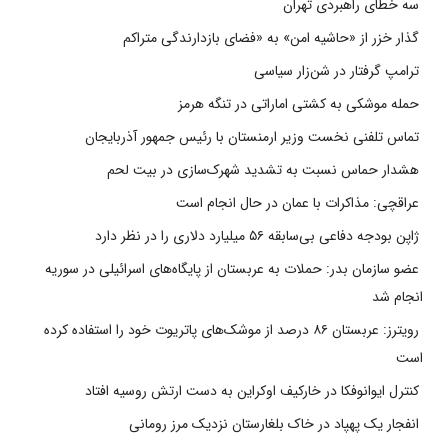
سه خطای راهبردی تهران
گذار خزر از «حاشیه امن» به «فضای بازدارندگی متراکم
ترامپ گرفتار در شن‌زار سیاسی
حمله موشکی به کشتی اماراتی در تنگه هرمز
تماس تلفنی نخست وزیر ارمنستان با رئیس جمهور آذربایجان
هشدار حماس نسبت به تشدید شهرک‌سازی در بیت‌ لحم
عراقچی: مذاکرات با عمان در حال انجام است
ژاپن بودجه دفاعی بی‌سابقه ۵۶ میلیارد دلاری را در نظر دارد
عضو سازمان بدر: حملات به عربستان از پایگاه‌های اسرائیلی در سوریه
انجام شد
رویترز: عربستان ۸۶ درصد از موشک‌های پاتریوت خود را استفاده کرده
است
کنترل ایوانوفکا در خارکیف اوکراین به دست ارتش روسیه افتاد
انفجار یک پهپاد در خاک بلغارستان نزدیک مرز رومانی