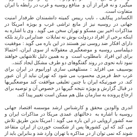
ميگيرد و نه فراتر از آن و
منافع روسيه و غرب در رابطه با ايران
متفاوت است.
الکساندر پيکايف ، نايب رييس کميته دانشمندان طرفدار امنيت
جهانى در روسيه نيز از مانع تراشى غرب و بويژه امريکا در
مذاکرات اخير بين مسکو و تهران سخن مى گويد . وى با اشاره به
اينکه برخى از افراد دردولت بوش نه تمايلات
ضدايرانى دارند بلکه
داراى افکار ضد روسى نيز هستند در اين باره مى گويد : موفقيت
ديپلماسى روسيه و موضعگيرى معقولانه از سوى ايران، احتمالا
براى اين افراد
نامطلوب است
و به همين دليل تلاشهايى خواهند
نمود تابه نحوى در روند گفتگوهاى دو طرف مشکل ايجاد کنند،.
يوسييف مى افزايد : مسئله
غنی سازی اورانیوم در ایران
براى
غرب خط قرمزى محسوب مى شود که
تهران
نبايد از آن عبور
کند. در صورتيکه ايران با چنين تعليقى موافقت کند موضعگيريها
در قبال گزارش و بويژه نتيجه گيريها در خصوص آن و توصيه براى
ارجاع پرونده به سازمان ملل هم ممکن است تغيير پيدا کند.
اندرى والودين محقق و کارشناس ارشد موسسه اقتصاد جهانى
روسيه با اشاره به
دخالتهاى عمدى مريکا در مذاکرات ايران و
سه کشور اروپايى در اين باره مى گويد : امريکا بدين طريق تلاش
مى کند که اين کشورها پس از شکست خوردن از ايران متقاعد
شوند که نمى توان از در مذاکره با تهران وارد شد و بنابراين بايد از