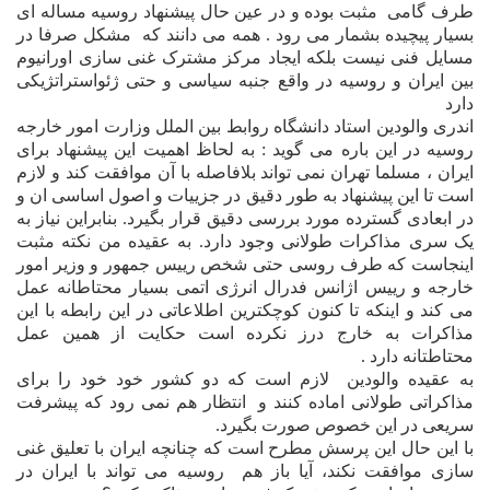
طرف گامى
مثبت بوده و در عين حال پيشنهاد روسيه مساله اى
بسيار پيچيده بشمار مى رود . همه مى دانند که
مشکل صرفا در
مسايل فنى نيست بلکه ايجاد مرکز مشترک غنى سازى اورانيوم
بين ايران و روسيه در واقع جنبه سياسى و حتى ژئواستراتژيکى
دارد
اندرى والودين استاد دانشگاه روابط بين الملل وزارت امور خارجه
روسيه در اين باره مى گويد : به لحاظ اهميت اين پيشنهاد براى
ايران ، مسلما تهران نمى تواند بلافاصله با
آ
ن موافقت کند و لازم
است تا اين پيشنهاد به طور دقيق در جزييات و اصول اساسى ان و
در ابعادى گسترده مورد بررسى دقيق قرار بگيرد. بنابراين نياز به
يک سرى مذاکرات طولانى وجود دارد. به عقيده من نکته مثبت
اينجاست که طرف روسى حتى شخص رييس جمهور و وزير امور
خارجه و رييس اژانس فدرال انرژى اتمى بسيار محتاطانه عمل
مى کند و اينکه تا کنون کوچکترين اطلاعاتى در اين رابطه با اين
مذاکرات به خارج درز نکرده است حکايت از همين عمل
محتاطتانه دارد .
به عقيده والودين
لازم است که دو کشور خود خود را براى
مذاکراتى طولانى اماده کنند و
انتظار هم نمى رود که پيشرفت
سريعى در اين خصوص صورت بگيرد.
با اين حال اين پرسش مطرح است که چنانچه ايران با تعليق غنى
سازى موافقت نکند، آيا باز هم
روسيه مى تواند با ايران در