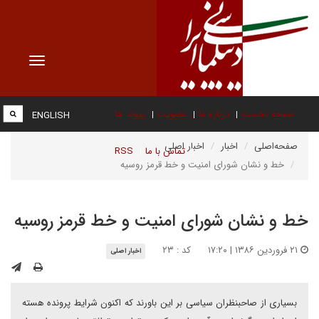
Toggle
vigation
صفحه نخست
درباره ما
عضویت
پیوند ها
ENGLISH
صفحه‌اصلی
اخبار
اخبار اصلی
تماس با ما
RSS
خط و نشان شوراى امنيت و خط قرمز روسيه
خط و نشان شوراى امنيت و خط قرمز روسيه
۲۱ فروردین ۱۳۸۶ | ۱۷:۲۰
کد : ۲۳
اخبار اصلی
بسيارى از صاحبنظران سياسى بر اين باورند که اکنون شرايط پرونده هسته