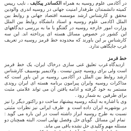
در آکادمى علوم روسيه
به همراه
الکساندر پيکايف
، نايب رييس
کميته دانشمندان طرفدار امنيت جهانى در روسيه اندرى والودين
محقق و کارشناس ارشد موسسه اقتصاد جهانى و روابط بين
الملل اکادمى علوم روسيه و استاد دانشگاه روابط بين الملل
وزارت امور خارجه روسيه در گفتگو با ما به بررسى ديدگاههاى
اين کشور در خصوص مسائل هسته اى پرداخته اند. اين سه
کارشناس بر اين باورند که محدوده خط قرمز روسيه در تعريف
غرب جايگاهى ندارد
.
خط قرمز
ازديدگاه غرب تعليق غنى سازى درخاک ايران، يک خط قرمز
است ولى براى روسيه چنين نيست . ولاديمير يوسييف کارشناس
ارشد روابط بين الملل در آکادمى روسيه بر اين باور است که
مذاکرات روسيه وايران پيرامون برنامه هسته اى ايران روندى
مستمر به خود گرفته و ادامه يافتن آن مى تواند علامتى مثبت
براى طرفين
به شمار رود .
وى با اشاره به اينکه روسيه پيشنهاد ساخت دو راکتور ديگر را نيز
در بوشهربه ايران داده است و
طرف ایرانی نيز نظرات مثبتی
نسبت به طرح روسیه ابراز داشته است در اين باره مى گويد :
تمام اين مسائل
گوياى حل وفصل نهايى است. البته همچنان دو
مسئله مهم وکليدى حل نشده باقى مى ماند.