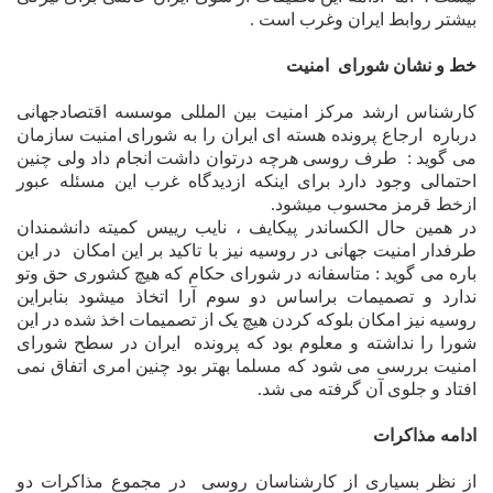
بيشتر روابط ايران وغرب است .
خط و نشان شوراى
امنيت
کارشناس ارشد مرکز امنيت بين المللى موسسه اقتصادجهانى
درباره
ارجاع پرونده هسته اى ايران را به شوراى امنيت سازمان
مى گويد :
طرف روسى هرچه درتوان داشت انجام داد ولى چنين
احتمالى وجود دارد براى اينکه ازديدگاه غرب اين مسئله عبور
ازخط قرمز محسوب ميشود.
در همين حال الکساندر پيکايف ، نايب رييس کميته دانشمندان
طرفدار امنيت جهانى در روسيه نيز با تاکيد بر اين امکان
در اين
باره مى گويد : متاسفانه در شوراى حکام که هيچ کشورى حق وتو
ندارد و تصميمات براساس دو سوم آرا اتخاذ ميشود بنابراين
روسيه نيز امکان بلوکه کردن هيچ يک از تصميمات اخذ شده در اين
شورا را ن
داشته و معلوم بود که
پرونده
ايران در سطح شوراى
امنيت
بررسی
مى شود که مسلما بهتر بود چنين امرى اتفاق نمى
افتاد و جلوى آن گرفته مى
شد.
ادامه مذاکرات
از نظر بسيارى از کارشناسان روسى
در مجموع مذاکرات دو