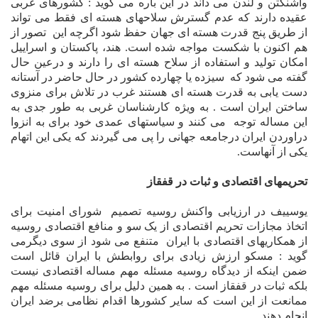
واشنگتن و لندن مى داند در اين باره مى گويد : کشورهاى غربى
عقيده دارند که عدم گسترش سلاحهاى هسته اى فقط مى تواند
از طريق پنج قدرت هسته اى جهان حفظ شود اگرچه اين
تصور از
هم اکنون با شکست مواجه شده است. هند، پاکستان و اسراييل
امکان توليد و استفاده از سلاح هسته اى را دارند و درعين حال
گفته مى شود که
سيزده يا چهارده کشور در حال حاضر در
آ
ستانه
دست يابى به قدرت هسته اى هستند غرب در تلاش براى منزوى
ساختن ايران است . به ويژه کارشناسان غربى به طور جدى به
اين مساله توجه
مى کنند و سياستهاى عمدى خود براى به انزوا
دراوردن ايران درجامعه جهانى را پى مى گيردند که يکى اين اتهام
يکى از آنهاست.
تحريمهاى اقتصادى و ثبات در قفقاز
يوسييف در ارزيابى واکنش روسيه تصميم
شوراى امنيت براى
اتخاذ مجازات تحريم اقتصادى از يک سو و منافع اقتصادى روسيه
از همکاريهاى اقتصادى با ايران
متنفع مى شود از سوى ديگرمى
گويد :
مسکو
ارزش زيادى براى روابطش با ايران قائل است
ضمن اينکه از ديدگاه روسيه مسئله مهم مساله اقتصادى نيست
بلکه ثبات در قفقاز است . به همين دليل براى روسيه مسئله مهم
ممانعت از اين است که ساير کشورها اقدام نظامى برضد ايران
انجام دهند.