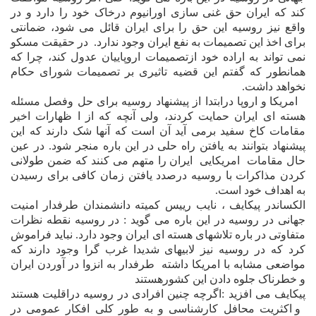
کند که ايران حق غنى سازى اورانيوم درخاک خود را دارد و در
واقع نيز روسيه اين حق را براى ايران قائل مى
شود، ضمانتى
براى اخذ
این
تصميمات به نفع ايران وجود ندارد.
در حقيقت مسکو
نمى تواند به اراده خود ازتصميمات اروپاييان عدول کند، چرا که
همانطور که گفتم اين قضيه تاثيرى بر تصميمات شوراى حکام
نخواهد داشت.
امريکا و اروپا درابتدا از پيشنهاد روسيه براى حل وفصل مسئله
هسته اى ايران حمايت کردند، ولى آنچه که از
ا
ظهارات اخير
مقامات کاخ سفيد برمى آيد آن است که آنها شک دارند که اين
پيشنهاد بتوانند به يافتن راه حلى در اين باره منجر شود. در عين
حال مقامات
امريکايى
ايران را متهم مى
کنند که ضمن طولانى
کردن مذاکرات با روسيه درصدد يافتن زمان کافى براى رسيدن
به اهداف خود است
.
الکساندر پيکايف ، نايب رييس کميته دانشمندان طرفدار امنيت
جهانى در روسيه در اين باره مى گويد :‌ در روسيه نقطه نظرات
متفاوتى در باره تلاشهاى هسته اى ايران وجود دارد. نبايد فراموش
کرد که در روسيه نيز لابيهاى شديدا غرب گرا وجود دارند که
مواضعى مشابه با امريکا داشته
طرفدار به انزوا در آوردن ايران
و خطرناک جلوه دادن اين کشورهستند
پيکايف مى افزيد :‌اگرچه چنين افرادى در روسيه دراقليت هستند
و اکثريت محافل کارشناسى و به طور کلى افکار عمومى در