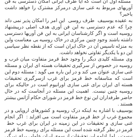
مسئله اول آن است که آيا طرف ايرانى امکان دسترسى به فن
آوريهاى مربوط به غنى سازى درمرکز مشترک را خواهد داشت
ياخير؟
به عقيده يوسييف
طرف روسى
اين امر
را امکان پذير نمى داند
چرا که عدم دسترسى به اين فن آورى هدف اصلى درپيشنهاد
روسيه است و اگر کارشناسان ايرانى به اين فن آوريها دسترسى
داشته باشند ‌وجود چنين مرکزى در خاک روسيه بى معناست واين
به منزله تاسيس آن در خاک ايران است که از نقطه نظر سياسى
اين دو با يکديگر تفاوتى نخواهد داشت.
وى مسئله کليدى ديگر را وجود خط قرمز متفاوت ميان غرب و
روسيه در خصوص از سرگيرى تحقيقات هسته اى ايران و مسئله
غنى سازى عنوان مى کند و در اين باره مى گويد : مسئله دوم اين
است که متاسفانه خط قرمز براى غرب ازسرگيرى تحقيقات
هسته اى ايران براى غنى سازى اورانيوم است در حاليکه براى
روسيه چنين نيست.
اهميت اين مسئله در آنجاست که در حال
حاضر طرفداران اين نوع خط قرمز در شوراى حکام آژانس بيشتر
هستند .
يوسييف با اشاره به اينکه درک روسيه و کشورهاى اروپايى و در
مجموع غرب از خط قرمز متفاوت است مى افزايد :
اگر انجام
غنى سازى و تحقيقات در اين زمينه در ايران براى غرب خط
قرمز در نظر گرفته شده است اين مسئله براى روسيه خط قرمز
نيست ،
اما
ادامه اين تحقيقات از سوى ايران عاملى براى تيرگى