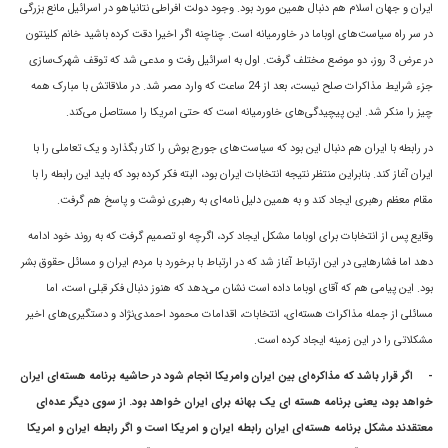
ايران و جهان اسلام هم دنبال همين مورد بود. وجود دولت افراطی نتانیاهو در اسرائیل مانع بزرگی
در سر راه سیاست‌های اوباما در خاورمیانه است. چناچنه اگر اخيرا دقت کرده باشيد خانم کلينتون
در عرض 3 روز، دو موضع مختلف گرفت. اول به اسرائيل رفت و مدعى شد که توقف شهرک‌سازى
جزء شرايط مذاکرات صلح نيست، بعد از 24 ساعت که وارد مصر شد. در ملاقاتش با مبارک همه
چيز را منکر شد. اين پيچيدگى‌هاى خاورميانه است که حتى امريکا را مستاصل می‌کند.
در رابطه با ايران هم دنبال اين بود که سياست‌هاى جورج بوش را کنار بگذارد و يک تعاملى را با
ايران آغاز کند. بنابراین منتظر نتيجه انتخابات ايران بود، البته فکر کرده بود که بايد اين رابطه را با
مقام معظم رهبرى ايجاد کند و به همين دليل نامه‌اى به رهبرى نوشت و پاسخ هم گرفت.
وقايع پس از انتخابات براى اوباما مشکل ايجاد کرد، اگرچه او تصميم گرفت که به روند خود ادامه
دهد اما فشار‌هايى در این ارتباط آغاز شد که در ارتباط با برخورد با مردم ایران و مسائل حقوق بشر
بود. اين پيامى هم که آقای اوباما داده است نشان مى‌دهد که هنوز دنبال فکر قبلى است، اما
مسائلی از جمله مذاکرات هسته‌ای، انتخابات، اقدامات محمود احمدی‌نژاد و دستگیری‌های اخیر
مشکلاتی را در این زمینه ایجاد کرده است.
-
اگر قرار باشد که مذاکره‌اى بين ايران وامريکا انجام شود در حاشيه برنامه هسته‌اى ايران
خواهد بود، يعنى برنامه هسته اى يک بهانه براى ايران خواهد بود. از سوى ديگر عده‌اى
معتقدند مشکل برنامه هسته‌اى ايران رابطه ايران و امريکا است و اگر رابطه ايران و امريکا