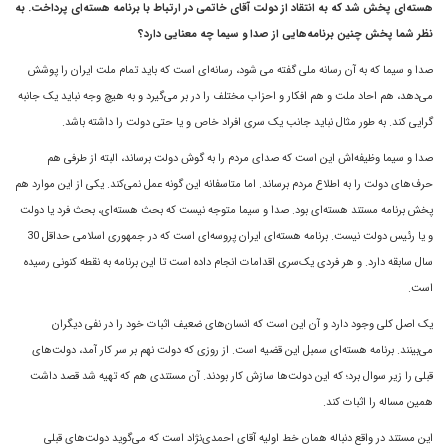
هسته‌ای پخش شد که به انتقاد از دولت آقای خاتمی در ارتباط با برنامه‌ هسته‌ای پرداخت. به
نظر شما پخش چنین برنامه‌هایی از صدا و سیما چه معنایی دارد؟
صدا و سيما که به آن رسانه ملى گفته مى شود، رسانه‌اى است که باید تمام ملت ايران را پوشش
مى‌دهد، هم احاد ملت و هم افکار و احزاب مختلف را در بر مى‌گيرد و به هيچ وجه نبايد يک جانبه
گرايى کند. به طور مثال نباید جانب يک سرى افراد خاص و يا حتى دولت را داشته باشد.
صدا و سیما وظيفه‌اش اين است که صداى مردم را به گوش دولت برساند، البته از طرفى هم
حرف‌هاى دولت را به اطلاع مردم برساند. اما متاسفانه اين گونه عمل نمى‌کند. يکى از اين موارد هم
پخش برنامه مستند هسته‌اى بود. صدا و سیما متوجه نیست که بحث هسته‌اى، بحث فرد یا دولت
و يا رئيس دولت نيست. برنامه هسته‌اى ايران پروسه‌اى است که در جمهورى اسلامی حداقل 30
سال سابقه دارد. و هر فردى يک‌سرى اقدامات انجام داده است تا این برنامه به نقطه کنونی رسیده
است.
یک اصل کلی وجود دارد و آن این است که انسان‌های ضعیف اثبات خود را در نفی دیگران
می‌بینند. برنامه هسته‌اى سمبل اين قضيه است. از روزى که دولت نهم بر سر کار آمد، دولت‌های
قبلی را زیر سوال برد؛ که اين دولت‌ها سازش کار بودند. آن مستندى هم که تهيه شد قصد داشت
همين مساله را اثبات کند.
اين مستند در واقع دنباله همان خط اوليه آقای احمدى‌نژاد است که مى‌گويد دولت‌هاى قبلى