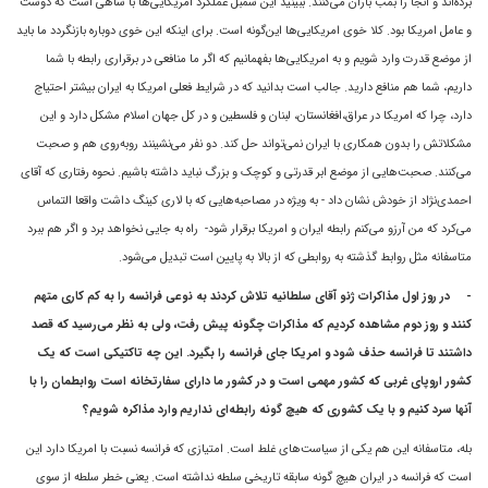
برده‌اند و آنجا را بمب باران مى‌کنند. ببينيد اين سمبل عملکرد امريکايى‌ها با شاهى است که دوست
و عامل امريکا بود. کلا خوى امريکايى‌ها اين‌گونه است. براى اينکه اين خوى دوباره بازنگردد ما بايد
از موضع قدرت وارد شويم و به امريکايى‌ها بفهمانيم که اگر ما منافعى در برقرارى رابطه با شما
داريم، شما هم منافع داريد. جالب است بدانيد که در شرايط فعلى امريکا به ايران بيشتر احتياج
دارد، چرا که امريکا در عراق،افغانستان، لبنان و فلسطين و در کل جهان اسلام مشکل دارد و اين
مشکلاتش را بدون همکارى با ايران نمى‌تواند حل کند. دو نفر مى‌نشينند رو‌به‌روی هم و صحبت
مى‌کنند. صحبت‌هايى از موضع ابر قدرتی و کوچک و بزرگ نبايد داشته باشيم. نحوه رفتارى که آقای
احمدی‌نژاد از خودش نشان داد - به ويژه در مصاحبه‌هايى که با لارى کينگ داشت واقعا التماس
مى‌کرد که من آرزو مى‌کنم رابطه ايران و امريکا برقرار شود- راه به جايى نخواهد برد و اگر هم ببرد
متاسفانه مثل روابط گذشته به روابطى که از بالا به پايين است تبديل مى‌شود.
-
در روز اول مذاکرات ژنو آقای سلطانيه تلاش کردند به نوعى فرانسه را به کم کارى متهم
کنند و روز دوم مشاهده کرديم که مذاکرات چگونه پيش رفت، ولى به نظر مى‌رسيد که قصد
داشتند تا فرانسه حذف شود و امريکا جاى فرانسه را بگيرد. اين چه تاکتيکی است که يک
کشور اروپاى غربى که کشور مهمى است و در کشور ما داراى سفارتخانه است روابطمان را با
آنها سرد کنیم و با يک کشورى که هيچ گونه رابطه‌اى نداريم وارد مذاکره شويم؟
بله، متاسفانه اين هم يکى از سياست‌هاى غلط است. امتيازى که فرانسه نسبت با امريکا دارد اين
است که فرانسه در ايران هيچ گونه سابقه تاريخى سلطه نداشته است. يعنى خطر سلطه از سوى