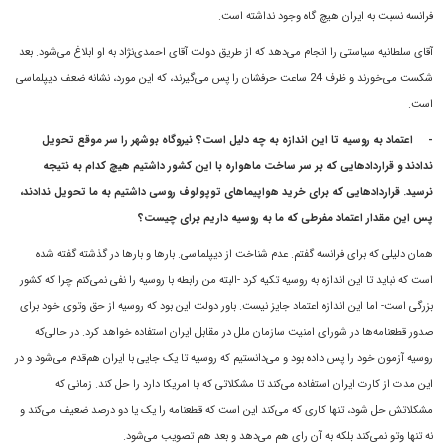
فرانسه نسبت به ايران هيچ گاه وجود نداشته است.
آقای سلطانيه سياستى را انجام می‌دهد که از طريق دولت آقای احمدی‌نژاد‌ به او ابلاغ مى‌شود. بعد
شکست مى‌خورند و ظرف 24 ساعت حرفشان را پس مى‌گيرند، که اين مورد، نشانه ضعف ديپلماسى
است.
-
اعتماد به روسيه تا اين اندازه به چه دليل است؟ نيروگاه بوشهر را سر موقع تحويل
ندادند و قرارداد‌هايى که بر سر ساخت ماهواره با اين کشور داشتيم هيچ کدام به نتيجه
نرسيد. قراردادهايى که براى خريد هواپيماهای توپولوف روسی داشتیم به ما تحویل ندادند،
پس اين مقدار اعتماد مفرطى که ما به روسيه داريم براى چيست؟
همان دليلى که براى فرانسه گفتم. عدم شناخت از دیپلماسی. بارها و بارها در گذشته گفته شده
است که نباید تا این اندازه به روسیه تکیه کرد -البته من رابطه با روسيه را نفى نمى‌کنم چرا که کشور
بزرگى است- اما اين اندازه اعتماد جایز نیست. باور دولت این بود که روسیه از حق وتوی خود برای
صدور قطعنامه‌ها در شورای امنیت سازمان ملل در مقابل ایران استفاده خواهد کرد. در حالى‌که
روسیه آزمون خود را پس داده بود و می‌دانستیم که روسيه تا يک جايى با ايران هم‌قدم مى‌شود و در
اين مدت از کارت ايران استفاده مى‌کند تا مشکلاتى که با امريکا دارد را حل ‌کند. زمانى که
مشکلاتش حل شود، تنها کاری که می‌کند این است که قطعنامه را یک یا دو درصد ضعیف می‌کند و
نه تنها وتو نمی‌کند بلکه به آن رای هم می‌دهد و بعد هم تصویب می‌شود.