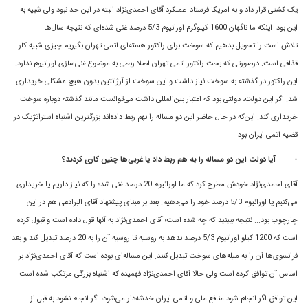
يک کشتى قرار داد و به امريکا فرستاد. عملکرد آقای احمدى‌نژاد البته در اين حد نبود ولى شبيه به
اين بود. اینکه ما ناگهان 1600 کيلوگرم اورانيوم 5/3 درصد غنى شده‌اى که نتيجه سال‌ها
تلاش است را تحويل بدهيم که سوخت براى راکتور هسته‌اى اتمى تهران بگيريم چیزی شبیه کار
قذافی است. درصورتى که بحث راکتور اتمى تهران اصلا ربطى به موضوع غنى‌سازى اورانيوم ندارد.
اين راکتور در گذشته به سوخت نياز داشت و اين سوخت از آرژانتين بدون هیچ مشکلی خریداری
شد. اگر اين دولت، دولتى بود که اعتبار بين‌المللى داشت مى‌توانست مانند گذشته‌ دوباره سوخت
خريدارى کند. اين‌که در حال حاضر اين دو مساله را بهم ربط داده‌اند بزرگترين اشتباه استراتژيک در
قضيه اتمى ايران بود.
-
آیا دولت این دو مساله را به هم ربط داد یا غربی‌ها چنین کاری کردند؟
آقای احمدی‌نژاد خودش مطرح کرد که ما اورانيوم 20 درصد غنى شده را که نياز داريم یا خريدارى
مى‌کنيم يا اورانيوم 5/3 درصد خود را مى‌دهيم. بعد بر مبنای پیشنهاد آقای البرادعی هم در این
چارچوب بود... نتیجه ببینید که چه شده است؛ آقای احمدی‌نژاد به آنها قول داده است و قبول کرده
است که 1200 کيلو اورانيوم 5/3 درصد بدهد به روسيه تا روسيه آن را به 20 درصد تبديل کند و بعد
فرانسوی‌ها آن را به ميله‌هاى سوخت تبدیل کنند. اين مساله‌اى بوده است که آقای احمدی‌نژاد بر
اساس آن توافق کرده است ولی حالا آقای احمدی‌نژاد فهمیده که اشتباه بزرگی مرتکب شده است.
اين توافق اگر انجام شود منافع ملى و اتمى ايران خدشه‌دار مى‌شود، اگر انجام نشود به قبل از