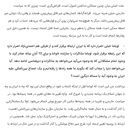
علت اصلى بیان چنین مسائلی نداشتن اصول است، افراطى‌گرى است؛ چيزى که به سياست
خارجی خيلى ضربه مى‌زند. افراط‌گراها، انسان‌های غير قابل پيش‌بينى هستند و وقتى يک دولتى غير
قابل پيش‌بينى باشد، ديگر به هيچ‌وجه نمى‌توان روى آن و قول‌هايى که مى‌دهد حساب کرد و هر
لحظه ممکن است همه مسائل را به‌هم بريزد. بنابراين اصلا قابل اعتماد نيست. به همين دليل اين
رفتار‌ها انجام شده است و کار ما به اين مرحله رسيده است.
-
اوباما خيلى اصرار دارد که با ايران ارتباط برقرار کند و از طرفى هم احمدی‌نژاد اصرار دارد
که اين رابطه برقرار شود. اوباما مذاکرات را سازنده خواند و براى 13 آبان بيانه صادر کرد، با
وجود تمام مشکلاتى که به وجود مى‌آيد می‌خواهد به مذاکرات و دیپلماسی ادامه دهد. آيا
مى‌خواهد دنيا را مجاب کند که بگويد ما همه راه‌ها را رفته‌ايم و یک اجماع بین‌المللی علیه
ایران به وجود آید يا مساله‌ ديگرى است؟
برداشت من اين است که اوباما قبل از اينکه انتخاب شود در واقع دنبال اين بود که چه با ايران و چه
با جهان اسلام يک برنامه جديدى را شروع کند. واژه تغییر به معنای تغيير در همه زمينه‌ها بود. در
سياست خارجی و تقريبا در همه زمينه‌ها عکس کار جورج بوش انجام مى‌شود. اولا يک‌جانبه‌گرايى
را کنار گذاشت و به دنبال همه جانبه‌گرايى رفت. به سازمان ملل و سازمان‌هاى بين‌الملى اهميت
زيادى داد، در روابطش با اروپا به عنوان شريک مطئمن و استراتژيک وارد عمل شد. همچنين در
ارتباط با روسيه تغيير ایجاد کرد؛ طرح سپر دفاع موشکى را کنار گذاشت و در عين حال در ارتباط با