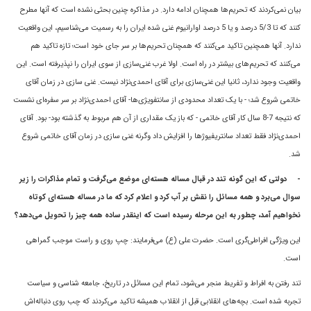
بيان نمى‌کردند که تحريم‌ها همچنان ادامه دارد. در مذاکره چنين بحثى نشده است که آنها مطرح
کنند که تا 5/3 درصد و يا 5 درصد اوارانيوم غنى شده ايران را به رسميت مى‌شناسيم، این واقعیت
ندارد. آنها همچنین تاکید می‌کنند که همچنان تحریم‌ها بر سر جای خود است؛ تازه تاکید هم
می‌کنند که تحریم‌های بیشتر در راه است. اولا غرب غنی‌سازی از سوی ایران را نپذیرفته است. اين
واقعيت وجود ندارد، ثانیا اين غنى‌سازى براى آقای احمدی‌نژاد نيست. غنى سازى در زمان آقای
خاتمى شروع شد؛ - با يک تعداد محدودى از سانتفويژى‌ها- آقای احمدی‌نژاد بر سر سفره‌اى نشست
که نتيجه 7-8 سال کار آقای خاتمى - که باز يک مقدارى از آن هم مربوط به گذشته بود- بود. آقای
احمدی‌نژاد فقط تعداد سانتريفيوژ‌ها را افزايش داد وگرنه غنى سازى در زمان آقای خاتمى شروع
شد.
-
دولتى که اين گونه تند در قبال مساله هسته‌ای موضع می‌گرفت و تمام مذاکرات را زير
سوال مى‌برد و همه مسائل را نقش بر آب کرد و اعلام کرد که ما در مساله هسته‌اى کوتاه
نخواهيم آمد، چطور به اين مرحله رسيده است که اينقدر ساده همه چيز را تحویل مى‌دهد؟
اين ويژگى افراطى‌گرى است. حضرت على (ع) مى‌فرمايند: چپ روى و راست موجب گمراهی
است.
تند رفتن به افراط و تفريط منجر مى‌شود، تمام اين مسائل در تاريخ، جامعه شناسى و سياست
تجربه شده است. بچه‌هاى انقلابى قبل از انقلاب هميشه تاکيد مى‌کردند که چب روى دنباله‌اش