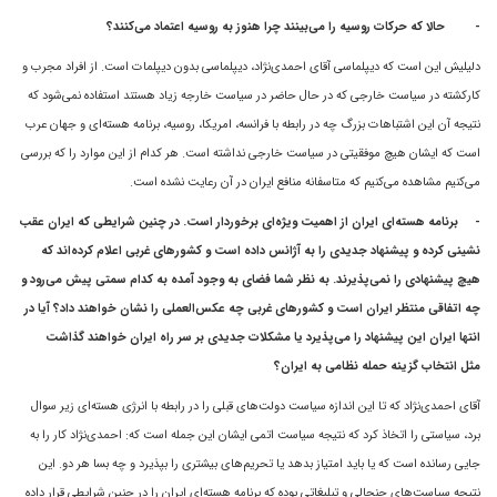
-
حالا که حرکات روسیه را می‌بینند چرا هنوز به روسیه اعتماد می‌کنند؟
دليليش اين است که ديپلماسى آقای احمدى‌نژاد، ديپلماسى بدون ديپلمات است. از افراد مجرب و
کارکشته در سياست خارجى که در حال حاضر در سياست خارجه زياد هستند استفاده نمى‌شود که
نتيجه آن اين اشتباهات بزرگ چه در رابطه با فرانسه، امريکا، روسيه، برنامه هسته‌اى و جهان عرب
است که ايشان هیچ موفقيتى در سیاست خارجی نداشته است. هر کدام از اين موارد را که بررسی
مى‌کنيم مشاهده مى‌کنيم که متاسفانه منافع ايران در آن رعايت نشده است.
-
برنامه هسته‌اى ايران از اهميت ويژه‌اى برخوردار است. در چنين شرايطى که ايران عقب
نشينى کرده و پيشنهاد جديدى را به آژانس داده است و کشور‌هاى غربى اعلام کرده‌اند که
هيچ پيشنهادى را نمى‌پذيرند. به نظر شما فضاى به وجود آمده به کدام سمتى پيش مى‌رود و
چه اتفاقى منتظر ايران است و کشور‌هاى غربى چه عکس‌العملى را نشان خواهند داد؟ آيا در
انتها ايران این پيشنهاد را مى‌پذيرد يا مشکلات جديدى بر سر راه ايران خواهند گذاشت
مثل انتخاب گزينه حمله نظامى به ايران؟
آقای احمدی‌نژاد که تا اين اندازه سياست دولت‌های قبلى را در رابطه با انرژى هسته‌اى زير سوال
برد، سياستى را اتخاذ کرد که نتيجه سياست اتمى ايشان اين جمله است که: احمدی‌نژاد کار را به
جايى رسانده است که يا بايد امتياز بدهد يا تحريم‌هاى بيشترى را بپذیرد و چه بسا هر دو. اين
نتيجه سياست‌هاى جنجالى و تبليغاتى بوده که برنامه هسته‌اى ايران را در چنين شرايطى قرار داده