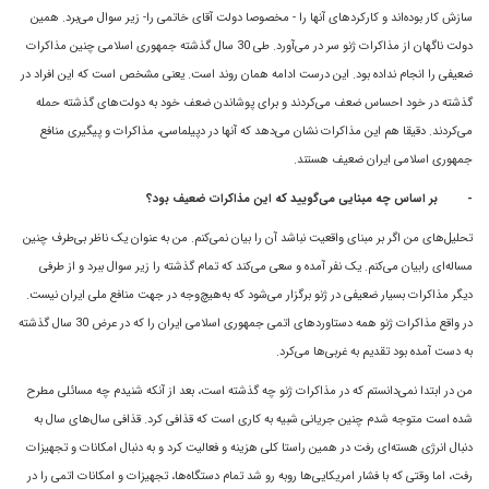
سازش کار بوده‌اند و کارکرد‌هاى آنها را - مخصوصا دولت آقای خاتمى را- زير سوال مى‌برد. همین
دولت ناگهان از مذاکرات ژنو سر در مى‌آورد. طی 30 سال گذشته جمهورى اسلامى چنين مذاکرات
ضعيفی را انجام نداده بود. اين درست ادامه همان روند است. يعنى مشخص است که اين افراد در
گذشته در خود احساس ضعف مى‌کردند و برای پوشاندن ضعف خود به دولت‌های گذشته حمله
می‌کردند. دقيقا هم اين مذاکرات نشان مى‌دهد که آنها در دپيلماسى، مذاکرات و پيگيرى منافع
جمهورى اسلامى ايران ضعيف هستند.
-
بر اساس چه مبنایی می‌گویید که این مذاکرات ضعیف بود؟
تحليل‌هاى من اگر بر مبناى واقعيت نباشد آن را بيان نمى‌کنم. من به عنوان يک ناظر بى‌طرف چنين
مساله‌اى رابيان مى‌کنم. يک نفر آمده و سعى مى‌کند که تمام گذشته را زير سوال ببرد و از طرفى
ديگر مذاکرات بسيار ضعيفى در ژنو برگزار می‌شود که به‌هیچ‌وجه در جهت منافع ملى ايران نیست.
در واقع مذاکرات ژنو همه دستاوردهاى اتمى جمهورى اسلامى ايران را که در عرض 30 سال گذشته
به دست آمده بود تقديم به غربى‌ها مى‌کرد.
من در ابتدا نمى‌دانستم که در مذاکرات ژنو چه گذشته است، بعد از آنکه شنیدم چه مسائلى مطرح
شده است متوجه شدم چنين جريانى شبيه به کاری است که قذافى کرد. قذافى سال‌هاى سال به
دنبال انرژى هسته‌اى رفت در همين راستا کلى هزينه و فعاليت کرد و به دنبال امکانات و تجهيزات
رفت، اما وقتى که با فشار امريکايى‌ها روبه رو شد تمام دستگاه‌ها، تجهیزات و امکانات اتمى را در