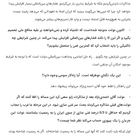
مذاکرات بازنمى‌گرديم بلکه به شرایط بدتری باز می‌گردیم. فشارهاى بين‌المللى بسیار افزایش پیدا
خواهد کرد چرا که غربی‌ها می‌گویند ببینید که ايران اصلا به تعهداتى که مى‌دهد پايبند نيست
بنابراين به هیچ‌وجه قابل اعتماد نيست و وارد فاز‌ تحريم‌هاى بيشتر مى‌شوند.
-
اکنون دولت متوجه شده‌است که اشتباه کرده و نمى‌خواهند بر عليه منافع ملى تصميم
بگيرد و اگر اين کا را نکند فشارهاى بين‌المللى افزايش پيدا مى‌کند. در چنين شرايطى چه
تاکتيکى را بايد انتخاب کرد که کمترين ضرر را متحمل بشويم؟
در چنین شرایطی چه بگویم... راه حل اساسی، وجاهت بین‌المللی دولت است که با توجه به شرایط
موجود امکان آن منتفی است.
-
این یک تگنای دوطرفه است. آیا راه‌کار سومی وجود دارد؟
این راهکار را فقط خود آقای احمدی‌نژاد می‌تواند پیشنهاد دهد.
-
دولت آقای احمدی‌نژاد بعد از مذاکرات ژنو سعى کرد اين مساله را الغا کنند که اگر
دولت‌هاى قبلى مذاکره مى‌کردند بحث سر غنى سازى نبود. در اين مرحله ما غرب را مجاب
کرديم که حداقل تا 5/3 درصد غنی سازی از سوی ايران را به رسميت بشناسند. دولت اين
جريان را يک پيروزى حساب مى‌کند نظر شما چيست؟
اول اینکه بايد ثابت کنند که آنها اين مساله را به رسميت شناخته‌اند. اگر به رسميت شناخته بودند