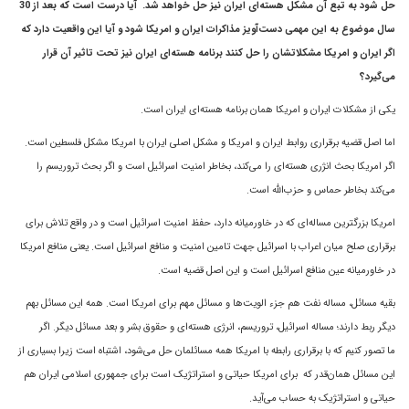
حل شود به تبع آن مشکل هسته‌اى ايران نيز حل خواهد شد. آيا درست است که بعد از 30
سال موضوع به اين مهمى دست‌آويز مذاکرات ايران و امريکا شود و آيا اين واقعيت دارد که
اگر ايران و امريکا مشکلاتشان را حل کنند برنامه هسته‌اى ايران نيز تحت تاثير آن قرار
مى‌گيرد؟
يکى از مشکلات ايران و امريکا همان برنامه هسته‌اى ايران است.
اما اصل قضيه برقراری روابط ايران و امريکا و مشکل اصلى ايران با امريکا مشکل فلسطين است.
اگر امریکا بحث انژرى هسته‌اى را مى‌کند، بخاطر امنيت اسرائيل است و اگر بحث تروريسم را
مى‌کند بخاطر حماس و حزب‌الله است.
امريکا بزرگترين مساله‌اى که در خاورميانه دارد، حفظ امنيت اسرائيل است و در واقع تلاش برای
برقرارى صلح میان اعراب با اسرائيل جهت تامین امنیت و منافع اسرائیل است. يعنى منافع امريکا
در خاورميانه عين منافع اسرائيل است و اين اصل قضيه است.
بقيه مسائل، مساله نفت هم جزء الويت‌ها و مسائل مهم براى امريکا است. همه اين مسائل بهم
ديگر ربط دارند؛ مساله اسرائيل، تروريسم، انرژى هسته‌اى و حقوق بشر و بعد مسائل دیگر. اگر
ما تصور کنيم که با برقرارى رابطه با امريکا همه‌ مسائلمان حل مى‌شود، اشتباه است زیرا بسیاری از
این مسائل همان‌قدر که براى امريکا حياتى و استراتژيک است براى جمهورى اسلامى ايران هم
حياتى و استراتژيک به حساب می‌‌آید.