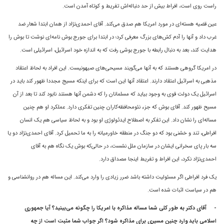
راست روى است، افراط بيش از حد دنباله‌اش تفريط و کوتاه آمدن است.
عين قضيه هسته‌اى در مورد امريکا هم صدق می‌کند. آقای احمدی‌نژاد از همان ابتدا شعار ضد
غرب داد و آنها را آدم کش‌هاى بزرگ معرفى کرد؛ در ابتدا براى جورج بوش نامه‌اى نوشت تا بوش را
هدايت کند، بعد به دنبال رابطه با جورج بوشى رفت که به اندازه خود اسرائيل، اسرائيلى است.
در امريکا گروهى هستند که به آنها مى‌گويند مسيحى‌هاى صيهونيست. اين افراد به لحاظ اعتقاد
مذهبى به اسرائيل اعتقاد دارند. اعتقاد آنها اين است که براى اينکه مسيج مجددا ظهور کند بايد در
اسرائيل يک دولت قوى به وجود بيايد که مسلمانان را که دشمن آنها هستند نابود کند تا بعد از آن
مسيح ظهور کند. آقای بوش که جزء نئومحافظه‌کاران چنين تفکرى دارد. عملکرد او هم چنين
مساله‌اى را نشان داد. اين تفکر به اصطلاح ایدئولوژی او بود و به لحاظ سياسى هم يک انسان
افراطى، تند و خشنى بود که دو جنگ در منطقه خاورميانه را به ما تحميل کرد. آقای احمدی‌نژاد دو يا
سه بار پای سخرانى ايشان در سازمان ملل نشست، در حالى‌که بوش يک نگاه هم به آقای
احمدی‌نژاد نکرد، اين افراط و تفريط اينجا مصداق دارد.
یک فرد افراطی اگر مسئولیت داشته باشد ضرر زیادی را وارد می‌کند. این مساله هم در روانشناسى و
هم در سياست اثبات شده است.
-
آقای دکتر به طور کلى شما مساله مذاکره با امريکا را چگونه مى‌بينيد؟ آيا جمهورى
اسلامى بايد وارد چنين مسيرى براى مذاکره شود؟ اگر جواب شما مثبت است از چه