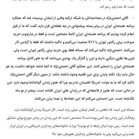
است که خدا بايد رحم کند.
-
آقای احمدی‌نژاد در مصاحبه‌اش با شبکه ترکيه وقتى از ايشان پرسيده شد که عملکرد
برنامه هسته‌اى ايران در برابر بسته پيشنهادى در چه نقطه‌اى قرار دارد، گفت که ما از قبل
اعلام کرده بوديم که برنامه هسته‌اى ايران کاملا مشخص است و فقط در چارچوب خريد
سوخت براى راکتور تهران با 1+5 صحبت مى‌کنيم و تاکيد داشتند که فقط با آژانس کار
مى‌کنند. احمدی‌نژاد تاکيد مى‌کند که مساله فقط روى خريد براى راکتور تهران است ولى
غربى‌ها نظرى ديگرى دارند و اين را آغازگر يک روندى مى‌دانند که به طور کامل برنامه
هسته‌اى ايران را تسخير کنند. اين عملکرد آقای احمدی‌نژاد تا کجا ادامه خواهد داشت، به هر
حال بايد يک نکته پايان براى اين قضيه وجود داشته باشد. از سوی دیگر آقای احمدی‌نژاد
تاکید کرد که ما به دولت امريکا اطمينان نداريم چرا که هنوز زندان گوانتاناما وجود دارد. اين
در حالى است که هنوز از فاجعه‌اى که در زندان هاى ايران افتاده است بيشتر از دو ماه
نگذشته است. من احساس مى‌کنم که اين تضادها را عمدا بيان مى‌کنند.
مساله اين است که تناقض در گفتار ايشان خيلى زياد است. اگر امريکا زندان گوانتاناما دارد،
پايه‌گذار اين زندان چه کسى بوده است؟ مشخص است که اين زندان در زمان جورج بوش تشکيل
شده است. پس چرا دنبال رابطه با او بودید؟ چرا با خانواده‌های زندانیان امریکایی در ایران ابراز
همدردی می‌کنید ولی با خانواده‌های زندانیان هم‌وطن خود نه؟