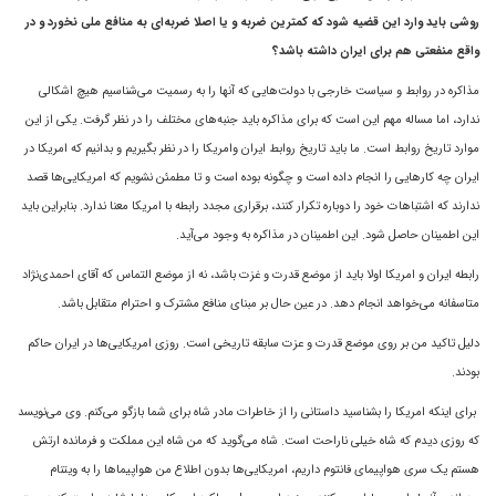
روشى بايد وارد اين قضيه شود که کمترين ضربه و يا اصلا ضربه‌اى به منافع ملى نخورد و در
واقع منفعتى هم براى ايران داشته باشد؟
مذاکره در روابط و سياست خارجى با دولت‌هايى که آنها را به رسميت مى‌شناسيم هيچ اشکالى
ندارد، اما مساله مهم اين است که براى مذاکره بايد جنبه‌هاى مختلف را در نظر گرفت. يکى از اين
موارد تاريخ روابط است. ما بايد تاريخ روابط ايران وامريکا را در نظر بگيريم و بدانیم که امريکا در
ايران چه کار‌هايى را انجام داده است و چگونه بوده است و تا مطمئن نشويم که امریکایی‌ها قصد
ندارند که اشتباهات خود را دوباره تکرار کنند، برقراری مجدد رابطه با امریکا معنا ندارد. بنابراين بايد
اين اطمينان حاصل شود. این اطمینان در مذاکره به وجود می‌آید.
رابطه ايران و امريکا اولا بايد از موضع قدرت و غزت باشد، نه از موضع التماس که آقای احمدی‌نژاد
متاسفانه مى‌خواهد انجام دهد. در عين حال بر مبناى منافع مشترک و احترام متقابل باشد.
دليل تاکيد من بر روى موضع قدرت و عزت سابقه تاريخی است. روزى امريکایی‌ها در ايران حاکم
بودند.
براى اينکه امريکا را بشناسيد داستانى را از خاطرات مادر شاه براى شما بازگو مى‌کنم. وی می‌نویسد
که روزی دیدم که شاه خيلى ناراحت است. شاه مى‌گويد که من شاه اين مملکت و فرمانده ارتش
هستم يک سرى هواپيماى فانتوم داريم، امريکايى‌ها بدون اطلاع من هواپيماها را به ويتنام