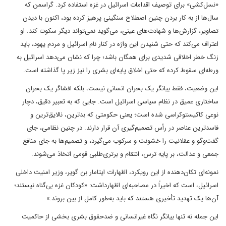
«نسل‌کشی» برای توصیف اقدامات اسرائیل در غزه استفاده کرد. گراسمن که
سال‌ها از به کار بردن چنین اصطلاح سنگینی پرهیز کرده بود، اکنون با دیدن
تصاویر، گزارش‌ها و شهادت‌های عینی، می‌گوید نمی‌تواند دیگر سکوت کند. او
اعتراف می‌کند که حتی شنیدن این واژه در کنار نام اسرائیل و مردم یهود، باید
زنگ خطر اخلاقی شدیدی برای همگان باشد؛ چرا که نشان می‌دهد اسرائیل به
ورطه‌ای سقوط کرده که حتی اخلاق پایه‌ای بشری را نیز زیر پا گذاشته است.
این وضعیت، فقط بیانگر یک بحران انسانی نیست، بلکه افشاگر یک بحران
ساختاری عمیق در نظام سیاسی اسرائیل است. جایی که به تعبیر دقیق، دچار
نوعی کاکیستوکراسی شده است؛ یعنی حکومتی که بدترین، نالایق‌ترین و
فاسدترین عناصر در رأس تصمیم‌گیری آن قرار دارند. در چنین نظامی، جای
گفت‌وگو و عقلانیت را خشونت و سرکوب می‌گیرد، و تصمیم‌ها به جای منافع
جمعی و عدالت، بر پایه ترس، انتقام و برتری‌طلبی قومی اتخاذ می‌شوند.
نمونه‌ای تکان‌دهنده از این رویکرد، اظهارات ایتامار بن گویر، وزیر امنیت داخلی
اسرائیل، است که اخیراً در مصاحبه‌ای اظهارداشت: «کودکان غزه بی‌گناه نیستند؛
آن‌ها یک تهدید تأخیری هستند که باید به‌طور کامل از بین بروند.»
این جمله نه تنها بیانگر نگاه غیرانسانی و ضدحقوق بشری بخشی از حاکمیت