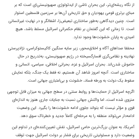
از نگاه ریشه‌ای‌تر، این بحران ناشی از ایدئولوژی صهیونیستی‌ای است که بر
مبنای برتری قومی یهودیان و حق تاریخی آن‌ها بر سرزمین فلسطین استوار
است. چنین دیدگاهی به‌طور ساختاری تبعیض‌زا، اشغالگر و در نهایت غیرانسانی
است. تا زمانی که این گفتمان بر نظام حکمرانی اسرائیل مسلط باشد، هیچ
امیدی به پایان خشونت‌ها وجود ندارد.
محققا صداهای آگاه و اخلاق‌محور، زیر سایه سنگین کاکیستوکراسی، نژادپرستی
نهادینه و نظامی‌گری افسارگسیخته در رژیم صهیونیستی، به‌تدریج در حال
خاموش شدن‌اند. بحران اسرائیل و غزه، بحرانی اخلاقی، سیاسی، انسانی و
ساختاری است. آنچه امروز شاهد آن هستیم، نه فقط یک جنگ، بلکه نمایش
سقوط یک دولت به ورطه فساد، خشونت و بی‌اعتباری جهانی است.
اگرچه اسرائیل از حمایت‌ها و روابط سنتی در سطح جهانی به میزان قابل توجهی
منزوی شده است، اما واکنش جهانی نسبت به جنایات جاری هنوز به اندازه‌ای
قوی و مؤثر نیست که بتواند جلوی ادامه خشونت‌ها را بگیرد. این وضعیت
ادامه‌دار می‌تواند منطقه را به مرحله‌ای کاملاً جدید و خطرناک سوق دهد.
آمریکا، به عنوان بزرگ‌ترین حامی اسرائیل، نقش تعیین‌کننده‌ای در تداوم این
وضعیت دارد و مسئولیتی تاریخی برای فشار بر دولت اسرائیل جهت توقف