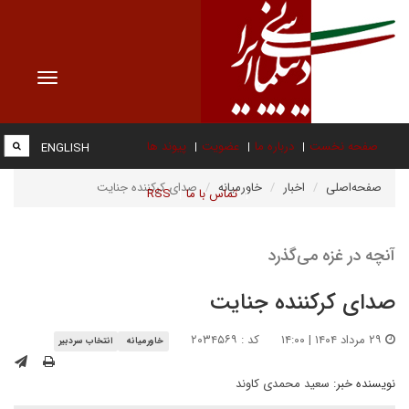
Toggle
vigation
صفحه نخست
درباره ما
عضویت
پیوند ها
ENGLISH
صفحه‌اصلی
اخبار
خاورمیانه
صدای کرکننده جنایت
تماس با ما
RSS
آنچه در غزه می‌گذرد
صدای کرکننده جنایت
۲۹ مرداد ۱۴۰۴ | ۱۴:۰۰
کد : ۲۰۳۴۵۶۹
خاورمیانه
انتخاب سردبیر
نویسنده خبر:
سعید محمدی کاوند