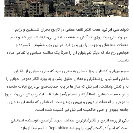
دیپلماسی ایرانی:
هفت اکتبر نقطه عطفی در تاریخ بحران فلسطین و رژیم
صهیونیستی بود؛ روزی که آتش مناقشه به شکلی بی‌سابقه شعله‌ور شد و تمام
معادلات منطقه‌ای و جهانی را زیر و رو کرد. در این روز، خشونتی گسترده و
فجایعی رخ داد که دیگر نمی‌توان آن را صرفاً یک مناقشه سیاسی یا نظامی ساده
دانست.
حجم ویرانی، کشتار و رنج انسانی به حدی رسید که حتی بسیاری از ناظران
داخلی اسرائیل، روشنفکران و فعالان حقوق بشر، و به ویژه افکار عمومی جهانی را
به واکنش واداشت. اسرائیل که سال‌ها بر پایه حمایت‌های بی‌دریغ ایالات متحده
و غرب سیاست‌هایی اشغالگرانه و تبعیض‌آمیز علیه فلسطینیان پیش می‌برد، امروز
با موجی از انتقادات از درون و بیرون روبه‌روست؛ انتقاداتی که دامنه آن به درون
جامعه یهودی و حتی حاکمیت اسرائیل نیز کشیده شده است.
یکی از پرصداترین و تأثیرگذارترین صداها، دیوید گراسمن، نویسنده اسرائیلی
است که اخیراً در گفت‌وگویی با روزنامه La Repubblica صراحتاً از واژه