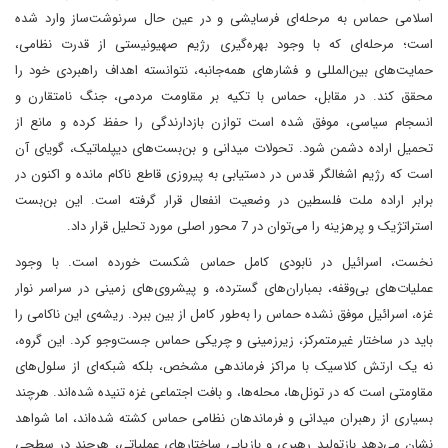
اسلامی حماس به مرحله‌ای فرسایشی و در عین حال سرنوشت‌ساز وارد شده
است؛ مرحله‌ای که با وجود بهره‌گیری رژیم صهیونیستی از قدرت نظامی،
حمایت‌های بین‌المللی و فشارهای همه‌جانبه، نتوانسته اهداف راهبردی خود را
محقق کند. در مقابل، حماس با تکیه بر مقاومت مردمی، جنگ نامتقارن و
انسجام سیاسی، موفق شده است توازن بازدارندگی را حفظ کرده و مانع از
تحمیل اراده دشمن شود. تحولات میدانی و بن‌بست‌های دیپلماتیک، گویای آن
است که رژیم اشغالگر قدس در دستیابی به پیروزی قاطع ناکام مانده و اکنون در
برابر اراده ملت فلسطین در وضعیت انفعال قرار گرفته است. این بن‌بست
استراتژیک و پرهزینه را می‌توان در 7 محور اصلی مورد تحلیل قرار داد.
نخست، اسرائیل در نابودی کامل حماس شکست خورده است. با وجود
عملیات‌های بی‌وقفه، بمباران‌های گسترده، و پیشروی‌های زمینی در سراسر نوار
غزه، اسرائیل موفق نشده حماس را به‌طور کامل از بین ببرد. ریشه‌ی این ناکامی را
باید در ساختار غیرمتمرکز، زیرزمینی و چریکی حماس جست‌وجو کرد. این گروه،
نه یک ارتش کلاسیک با مراکز فرماندهی مشخص، بلکه شبکه‌ای از سلول‌های
مقاومتی است که در تونل‌ها، محله‌ها، و بافت اجتماعی غزه تنیده شده‌اند. هرچند
بسیاری از رهبران میدانی و فرماندهان نظامی حماس کشته شده‌اند، اما شواهد
نشان می‌دهد بازتولید رهبری و بازیابی ساختارهای عملیاتی، هرچند در سطحی