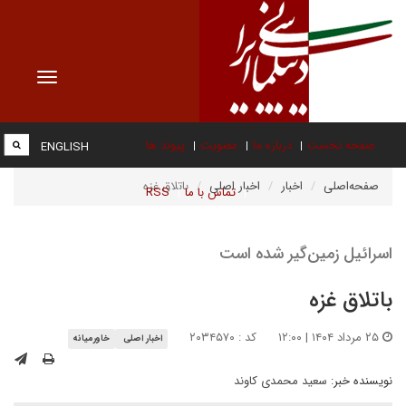
Toggle
vigation
صفحه نخست
درباره ما
عضویت
پیوند ها
ENGLISH
صفحه‌اصلی
اخبار
اخبار اصلی
باتلاق غزه
تماس با ما
RSS
اسرائیل زمین‌گیر شده است
باتلاق غزه
۲۵ مرداد ۱۴۰۴ | ۱۲:۰۰
کد : ۲۰۳۴۵۷۰
اخبار اصلی
خاورمیانه
نویسنده خبر:
سعید محمدی کاوند