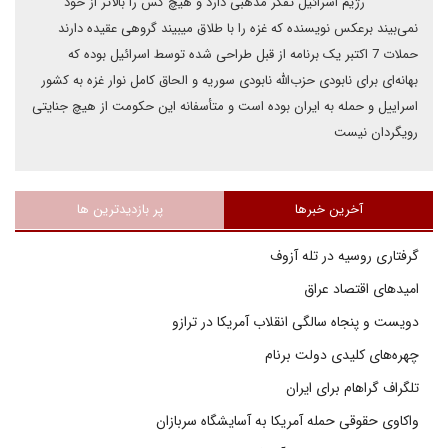
رژیم اسرائیل تفکر مذهبی دارد و هیچ کس را بالاتر از خود
نمی‌بیند برعکس نویسنده که غزه را با طلاق میبیند گروهی عقیده دارند
حملات 7 اکتبر یک برنامه از قبل طراحی شده توسط اسرائیل بوده که
بهانه‌ای برای نابودی حزب‌الله نابودی سوریه و الحاق کامل نوار غزه به کشور
اسراییل و حمله به ایران بوده است و متأسفانه این حکومت از هیچ جنایتی
رویگردان نیست
آخرین خبرها
پر بازدیدترین ها
گرفتاری روسیه در تله آزوف
امیدهای اقتصاد عراق
دویست و پنجاه سالگی انقلاب آمریکا در ترازو
چهره‌های کلیدی دولت برنام
تلگراف گراهام برای ایران
واکاوی حقوقی حمله آمریکا به آسایشگاه سربازان