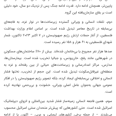
پایین‌تر، همچنان ادامه دارد. قدرت ادامه جنگ پس از نزدیک دو سال، خود دلیلی
است بر بقای سازمان‌یافته این گروه.
دوم، تلفات انسانی و ویرانی گسترده زیرساخت‌ها در نوار غزه، به فاجعه‌ای
بی‌سابقه در تاریخ معاصر تبدیل شده است. بر اساس اعلام وزارت بهداشت
فلسطین، از آغاز حملات ارتش رژیم صهیونیستی در ۷ اکتبر ۲۰۲۳ تاکنون، شمار
شهدای فلسطینی به ۶۱ هزار و ۱۵۸ نفر رسیده است.
صدها هزار نفر مجروح یا بی‌خانمان شده‌اند. بیش از ۷۰٪ ساختمان‌های مسکونی
در شهرهایی مانند رفح، خان‌یونس، و جبالیا تخریب شده‌ است. بیمارستان‌ها،
مدارس، مراکز امدادرسانی و زیرساخت‌های حیاتی از بین رفته‌اند و غزه به
منطقه‌ای غیرقابل‌سکونت تبدیل شده است. این حجم از تخریب، نه‌تنها فشار
انسانی و اخلاقی بی‌سابقه‌ای ایجاد کرده، بلکه تصویر رژیم صهیونیستی را در افکار
عمومی جهانی به‌عنوان عامل اصلی ویرانی، خشونت و بی‌رحمی نهادینه کرده
است.
سوم، همین فاجعه انسانی زمینه‌ساز فشار شدید بین‌المللی و انزوای دیپلماتیک
اسرائیل شده است. حتی کشورهایی که پیش‌تر متحدان سنتی اسرائیل محسوب
می‌شدند – از جمله برخی کشورهای اروپایی و عربی – اکنون یا از ادامه