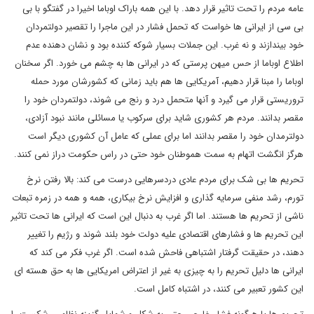
عامه مردم را تحت تاثیر قرار دهد. با این همه باراک اوباما اخیرا در گفتگو با بی
بی سی از ایرانی ها خواست که تحمل فشار در این ماجرا را تقصیر دولتمردان
خود بیندازند و نه غرب. این جملات بسیار شوکه کننده بود و نشان دهنده عدم
اطلاع اوباما از حس میهن پرستی که در ایرانی ها به چشم می خورد. اگر سخنان
اوباما را مبنا قرار دهیم، آمریکایی ها هم باید زمانی که کشورشان مورد حمله
تروریستی قرار می گیرد و آنها متحمل درد و رنج می شوند، دولتمردان خود را
مقصر بدانند. مردم هر کشوری شاید برای سرکوب یا مسائلی مانند نبود آزادی،
دولترمدان خود را مقصر بدانند اما برای عملی که عامل آن کشوری دیگر است
هرگز انگشت اتهام به سمت هموطنان خود حتی در راس حکومت دراز نمی کنند.
تحریم ها بی شک برای مردم عادی دردسرهایی درست می کند: بالا رفتن نرخ
تورم، رشد منفی سرمایه گذاری و افزایش نرخ بیکاری، همه و همه در زمره تبعات
ناشی از تحریم ها هستند. اما اگر غرب به دنبال این است که ایرانی ها تحت تاثیر
این تحریم ها و فشارهای اقتصادی علیه دولت خود بلند شوند و رژیم را تغییر
دهند، در حقیقت گرفتار اشتباهی فاحش شده است. اگر غرب فکر می کند که
ایرانی ها دلیل تحریم را به چیزی به غیر از اعتراض امریکایی ها به حق هسته ای
این کشور تعبیر می کنند، در اشتباه کامل است.