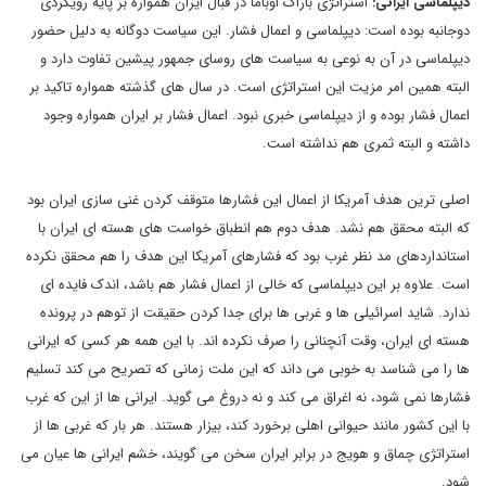
دیپلماسی ایرانی:
استراتژی باراک اوباما در قبال ایران همواره بر پایه رویکردی
دوجانبه بوده است: دیپلماسی و اعمال فشار. این سیاست دوگانه به دلیل حضور
دیپلماسی در آن به نوعی به سیاست های روسای جمهور پیشین تفاوت دارد و
البته همین امر مزیت این استراتژی است. در سال های گذشته همواره تاکید بر
اعمال فشار بوده و از دیپلماسی خبری نبود. اعمال فشار بر ایران همواره وجود
داشته و البته ثمری هم نداشته است.
اصلی ترین هدف آمریکا از اعمال این فشارها متوقف کردن غنی سازی ایران بود
که البته محقق هم نشد. هدف دوم هم انطباق خواست های هسته ای ایران با
استانداردهای مد نظر غرب بود که فشارهای آمریکا این هدف را هم محقق نکرده
است. علاوه بر این دیپلماسی که خالی از اعمال فشار هم باشد، اندک فایده ای
ندارد. شاید اسرائیلی ها و غربی ها برای جدا کردن حقیقت از توهم در پرونده
هسته ای ایران، وقت آنچنانی را صرف نکرده اند. با این همه هر کسی که ایرانی
ها را می شناسد به خوبی می داند که این ملت زمانی که تصریح می کند تسلیم
فشارها نمی شود، نه اغراق می کند و نه دروغ می گوید. ایرانی ها از این که غرب
با این کشور مانند حیوانی اهلی برخورد کند، بیزار هستند. هر بار که غربی ها از
استراتژی چماق و هویج در برابر ایران سخن می گویند، خشم ایرانی ها عیان می
شود.