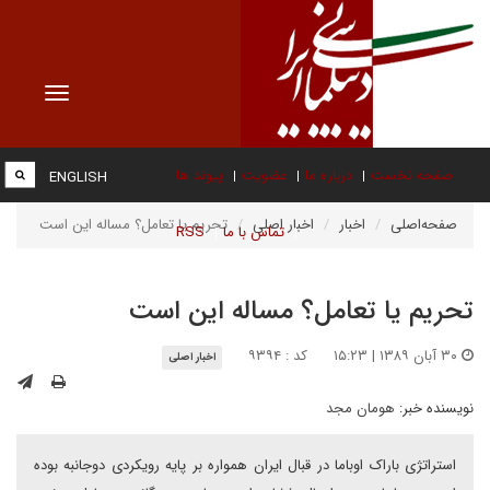
Toggle
vigation
صفحه نخست
درباره ما
عضویت
پیوند ها
ENGLISH
صفحه‌اصلی
اخبار
اخبار اصلی
تحریم یا تعامل؟ مساله این است
تماس با ما
RSS
تحریم یا تعامل؟ مساله این است
۳۰ آبان ۱۳۸۹ | ۱۵:۲۳
کد : ۹۳۹۴
اخبار اصلی
نویسنده خبر:
هومان مجد
استراتژی باراک اوباما در قبال ایران همواره بر پایه رویکردی دوجانبه بوده