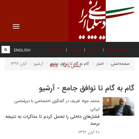
Toggle
vigation
صفحه نخست
درباره ما
عضویت
پیوند ها
ENGLISH
صفحه‌اصلی
اخبار
گام به گام تا توافق جامع
آرشیو
آبان ۱۳۹۲
تماس با ما
RSS
گام به گام تا توافق جامع - آرشیو
محمد جواد ظریف در گفتگوی اختصاصی با دیپلماسی
ایرانی
فشارهای داخلی را تحمل کردم تا مذاکرات به نتیجه
برسد
۲۰ آبان ۱۳۹۲