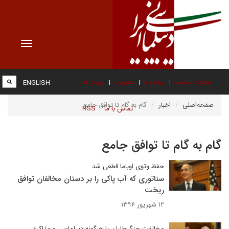
Toggle
vigation
صفحه نخست
درباره ما
عضویت
پیوند ها
ENGLISH
صفحه‌اصلی
اخبار
گام به گام تا توافق جامع
تماس با ما
RSS
گام به گام تا توافق جامع
حفظ وتوی اوباما قطعی شد
سناتوری که آب پاکی را بر دستان مخالفان توافق
ریخت
۱۲ شهریور ۱۳۹۴
مخالفت جنگ‌طلبان با هرگونه دیپلماسی و مذاکره