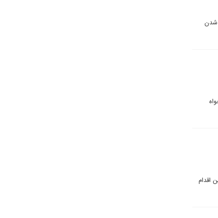
 شدن
واه
. این اقدام