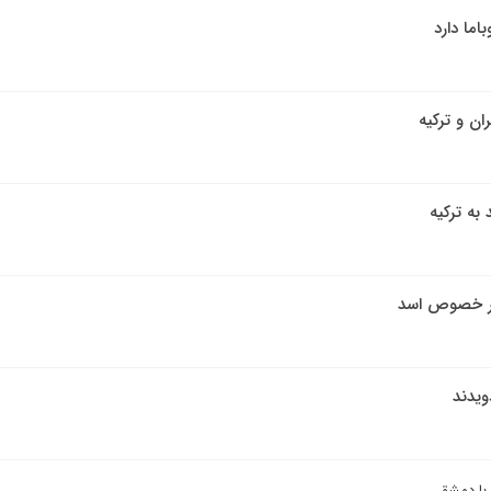
اما دارد
ان و ترکیه
به ترکیه
 در خصوص اسد
ویدند
 با دمشق