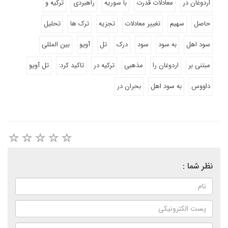
اردوغان در
معادلات قدرت
با سوریه
راهبردی
ترکیه و
حاصل
سهیم
تغییر معادلات
تجزیه
ترک ها
تحلیل
سود اهل
به سود
سود
درک
تل
آویو
بین المللی
مبتنی بر
اردوغان را
مذهبی
ترکیه در
تاکید کرد:
تل آویو
داووس
به سود اهل
بحران در
نظر شما :