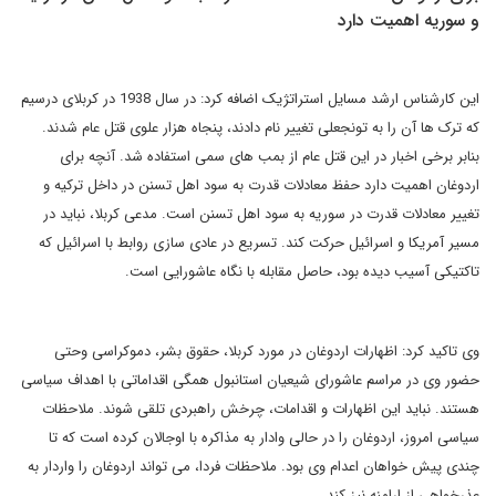
و سوریه اهمیت دارد
این کارشناس ارشد مسایل استراتژیک اضافه کرد: در سال 1938 در کربلای درسیم
که ترک ها آن را به تونجعلی تغییر نام دادند، پنجاه هزار علوی قتل عام شدند.
بنابر برخی اخبار در این قتل عام از بمب های سمی استفاده شد. آنچه برای
اردوغان اهمیت دارد حفظ معادلات قدرت به سود اهل تسنن در داخل ترکیه و
تغییر معادلات قدرت در سوریه به سود اهل تسنن است. مدعی کربلا، نباید در
مسیر آمریکا و اسرائیل حرکت کند. تسریع در عادی سازی روابط با اسرائیل که
تاکتیکی آسیب دیده بود، حاصل مقابله با نگاه عاشورایی است.
وی تاکید کرد: اظهارات اردوغان در مورد کربلا، حقوق بشر، دموکراسی وحتی
حضور وی در مراسم عاشورای شیعیان استانبول همگی اقداماتی با اهداف سیاسی
هستند. نباید این اظهارات و اقدامات، چرخش راهبردی تلقی شوند. ملاحظات
سیاسی امروز، اردوغان را در حالی وادار به مذاکره با اوجالان کرده است که تا
چندی پیش خواهان اعدام وی بود. ملاحظات فردا، می تواند اردوغان را واردار به
عذرخواهی از ارامنه نیز کند.