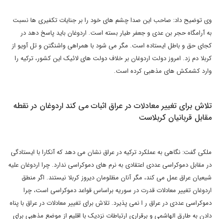
وی توضیح داد: صاحب این صدا چشم های خود را بر جنایات تکفیری ها نسبت
به آرامگاه حجر بن عدی و جعفر طیار بسته است. اردوغان باید پاسخ دهد در
کجای حق و باطل ایستاده است. مگر می شود با همراهی واشنگتن و تل آویو از
کربلا دم زد. امروز دولت اردوغان بر خلاف دولت های لائیک این کشور، ترکیه را
وارد کشمکش های مذهبی کرده است.
تلاش برای تغییر معادلات در عراق اثبات می کند اردوغان در نقطه
مقابل قربانیان کربلاست
ملکی گفت: نگاهی به عملکرد ترکیه در عراق نشان می دهد که آنکارا با ایستادگی
در مقابل دموکراسی عددی اعتقادی به نرم های دموکراسی ندارد. چرا اردوغان علیه
شیعیان عراق عمل می کند، مگر آنان مظلومان دیروز کربلا نیستند. اگر منطق
اردوغان تغییر معادلات قدرت در سوریه براساس قواعد دموکراسی است، چرا
دموکراسی عددی در عراق ر ا نمی پذیرد. تلاش برای تغییر معادلات در عراق با پناه
دادن به طارق الهاشمی و برقراری ارتباطات نزدیک با اقلیم از موضع مذهبی برای