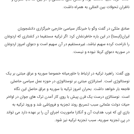
ناظران تحولات بین المللی به همراه داشت.
صادق ملکی در گفت وگو با خبرنگار سیاسی خارجی خبرگزاری دانشجویان
ایران(ایسنا) در این باره خاطرنشان کرد: اگر ترکیه مستقیما در کشتاری که اردوغان
را ناراحت کرده سهیم نباشد، غیرمستقیم در آن سهیم است و دعوای امروز اردوغان
در سوریه دعوای کربلا نبوده و نیست.
وی گفت: راهبرد ترکیه در ارتباط با خاورمیانه خصوصا سوریه و عراق مبتنی بر یک
نوستالوژی است. استراتژی مبتنی بر نوستالوژی در حوزه عمل سیاسی حاصلی
فاجعه بار خواهد داشت. بحران امروز ترکیه با سوریه و عراق حاصل این نگاه
است. نوستالژی درست یک قرن پیش با روی کار آمدن ترک های جوان در اواخر
حیات دولت عثمانی سبب تسریع روند تجزیه و فروپاشی شد و ورود ترکیه به
بازی ای که غرب هدایت آن و آنکارا ماموریت اجرای آن را بر عهده دارد می تواند
در پی تجزیه سوریه، سبب تجزیه ترکیه نیز شود.