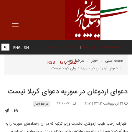
Toggle
vigation
صفحه نخست
درباره ما
عضویت
پیوند ها
ENGLISH
صفحه‌اصلی
اخبار
سرخط اخبار
تماس با ما
RSS
دعوای اردوغان در سوریه دعوای کربلا نیست
دعوای اردوغان در سوریه دعوای کربلا نیست
۲۱ اردیبهشت ۱۳۹۲ | ۱۴:۱۷
کد : ۱۹۱۶۰۰۷
سرخط اخبار
اظهارات رجب طیب اردوغان، نخست وزیر ترکیه که در آن رخدادهای سوریه را به
حادثه کربلا شبیه دانسته بود، واکنش های مختلفی را در بین صاحب نظران و