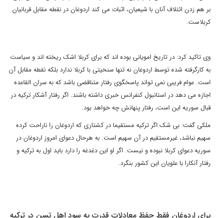
بر هم زدن ائتلاف آنان با شیعیان، اثبات می کند اردوغان در نقطه مقابل قربانیان
کربلاست.
وی تاکید کرد: در تاریخ امویانی بوده اند که برای کربلا اشک ریخته اند و سیاست
به کارگرفته شده توسط اردوغان نه تنها سنخیتی با کربلا ندارد بلکه نقطه مقابل آن
است. عوام فریبی نمی تواند پاسخگوی رفتار متناقضی باشد که به سران القاعده
اجازه می دهد در استانبول کنفرانس خبری داشته باشند. اگر رفتار آشکار ترکیه در
قبال سوریه این است، رفتار پنهانش چه خواهد بود.
ملکی گفت: بی شک اگر ترکیه مستقیما در کشتاری که اردوغان را ناراحت کرده
سهیم نباشد، غیرمستقیم در آن سهیم است. به هرحال دعوای امروز اردوغان در
سوریه دعوای کربلا نبوده و نیست. اگر او این دغدغه را دارد باید اول به ترکیه و
رفتار آنکارا با علویان این کشور بنگرد.
برای اردوغان فقط حفظ معادلات قدرت به سود اهل تسن در ترکیه