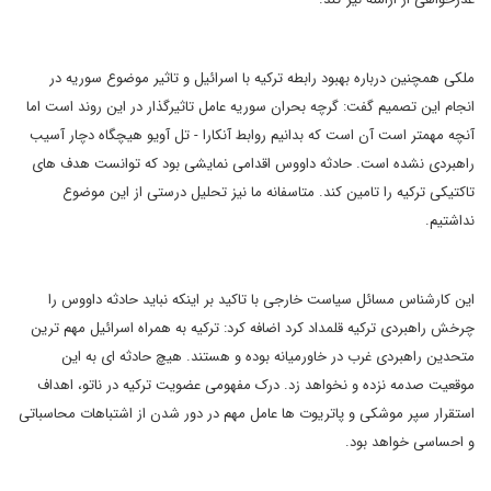
ملکی همچنین درباره بهبود رابطه ترکیه با اسرائیل و تاثیر موضوع سوریه در
انجام این تصمیم گفت: گرچه بحران سوریه عامل تاثیرگذار در این روند است اما
آنچه مهمتر است آن است که بدانیم روابط آنکارا - تل آویو هیچگاه دچار آسیب
راهبردی نشده است. حادثه داووس اقدامی نمایشی بود که توانست هدف های
تاکتیکی ترکیه را تامین کند. متاسفانه ما نیز تحلیل درستی از این موضوع
نداشتیم.
این کارشناس مسائل سیاست خارجی با تاکید بر اینکه نباید حادثه داووس را
چرخش راهبردی ترکیه قلمداد کرد اضافه کرد: ترکیه به همراه اسرائیل مهم ترین
متحدین راهبردی غرب در خاورمیانه بوده و هستند. هیچ حادثه ای به این
موقعیت صدمه نزده و نخواهد زد. درک مفهومی عضویت ترکیه در ناتو، اهداف
استقرار سپر موشکی و پاتریوت ها عامل مهم در دور شدن از اشتباهات محاسباتی
و احساسی خواهد بود.