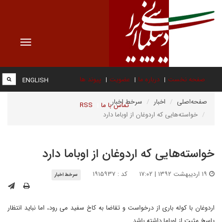
Toggle
vigation
صفحه نخست
درباره ما
عضویت
پیوند ها
ENGLISH
صفحه‌اصلی
اخبار
سرخط اخبار
تماس با ما
RSS
خواسته‌هایی که اردوغان از اوباما دارد
خواسته‌هایی که اردوغان از اوباما دارد
۱۹ اردیبهشت ۱۳۹۲ | ۱۷:۰۲
کد : ۱۹۱۵۹۳۷
سرخط اخبار
اردوغان با کوله باری از درخواست و تقاضا به کاخ سفید می رود، اما نباید انتظار
پاسخ مثبت از اوباما داشته باشد.