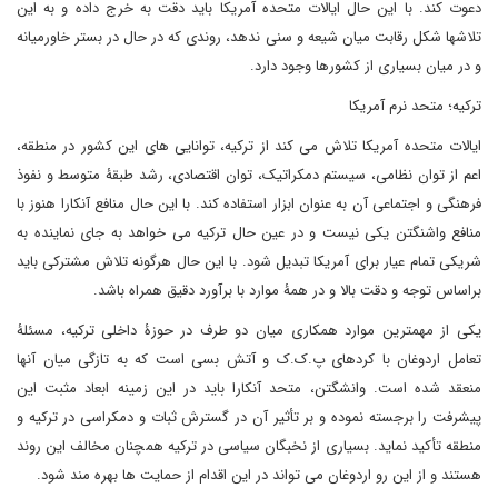
دعوت کند. با این حال ایالات متحده آمریکا باید دقت به خرج داده و به این
تلاشها شکل رقابت میان شیعه و سنی ندهد، روندی که در حال در بستر خاورمیانه
و در میان بسیاری از کشورها وجود دارد.
ترکیه؛ متحد نرم آمریکا
ایالات متحده آمریکا تلاش می کند از ترکیه، توانایی های این کشور در منطقه،
اعم از توان نظامی، سیستم دمکراتیک، توان اقتصادی، رشد طبقۀ متوسط و نفوذ
فرهنگی و اجتماعی آن به عنوان ابزار استفاده کند. با این حال منافع آنکارا هنوز با
منافع واشنگتن یکی نیست و در عین حال ترکیه می خواهد به جای نماینده به
شریکی تمام عیار برای آمریکا تبدیل شود. با این حال هرگونه تلاش مشترکی باید
براساس توجه و دقت بالا و در همۀ موارد با برآورد دقیق همراه باشد.
یکی از مهمترین موارد همکاری میان دو طرف در حوزۀ داخلی ترکیه، مسئلۀ
تعامل اردوغان با کردهای پ.ک.ک و آتش بسی است که به تازگی میان آنها
منعقد شده است. وانشگتن، متحد آنکارا باید در این زمینه ابعاد مثبت این
پیشرفت را برجسته نموده و بر تأثیر آن در گسترش ثبات و دمکراسی در ترکیه و
منطقه تأکید نماید. بسیاری از نخبگان سیاسی در ترکیه همچنان مخالف این روند
هستند و از این رو اردوغان می تواند در این اقدام از حمایت ها بهره مند شود.