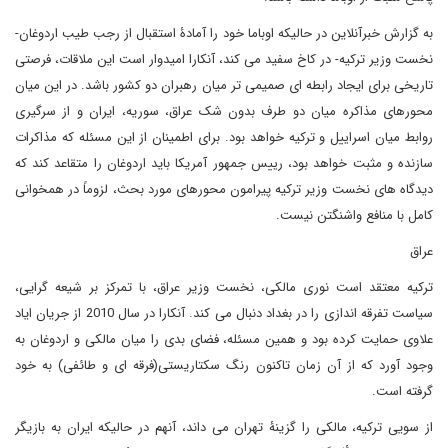
به گزارش خبرآنلاین در حالیکه اوباما خود را آمادۀ استقبال از رجب طیب اردوغان-
نخست وزیر ترکیه- در کاخ سفید می کند، آنکارا امیدوار است این ملاقات، فرصتی
تاریخی برای ایجاد رابطه ای صمیمی تر میان رهبران دو کشور باشد. در این میان
محورهای مذاکره میان دو طرف بدون شک عراق، سوریه، ایران و از سرگیری
روابط میان اسراییل و ترکیه خواهد بود. برای اطمینان از این مسئله که مذاکرات
سازنده و مثبت خواهد بود، رییس جمهور آمریکا باید اردوغان را متقاعد کند که
دیدگاه های نخست وزیر ترکیه پیرامون محورهای مورد بحث، لزوماً در همخوانی
کامل با منافع واشنگتن نیست.
عراق
ترکیه معتقد است نوری مالکی، نخست وزیر عراق، با تمرکز بر شیعه گرایی،
سیاست تفرقه اندازی را در بغداد دنبال می کند. آنکارا در سال 2010 از جریان ایاد
علاوی حمایت کرده بود و همین مسئله، فضای بدی را میان مالکی و اردوغان به
وجود آورد که از آن زمان تاکنون رنگ سکتاریستی(فرقه ای و طائفی) به خود
گرفته است.
از سویی ترکیه، مالکی را گزینۀ تهران می داند، آنهم در حالیکه ایران به بازیگر