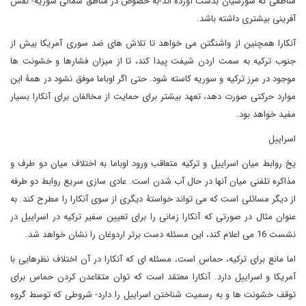
مناطقی که شورشیان بدست آورده اند-به خصوص در مناطق شمالی سوریه- نقش
آفرینی بیشتری داشته باشد.
آنکارا همچنین از واشنگتن می خواهد تا تلاش های ضد سوری آمریکا بیش از
جنوب ترکیه به سمت اردن شیفت پیدا کند، تا از میزان فشارها و خشونت ها
موجود در مرز ترکیه و سوریه کاسته شود. حتی اگر اوباما موفق نشود در همۀ این
موارد حرکتی صورت دهد، تعهد بیشتر برای حمایت از مخالفان برای آنکارا بسیار
مفید خواهد بود.
اسراییل
یخ روابط میان اسراییل و ترکیه متعاقب ورود اوباما به اختلاف میان دو طرف و
مذاکره تلفنی میان آنها در حال آب شدن است. عادی سازی سریع روابط دو طرفه
از دیگر مسائلی است که می تواند خواستۀ دیگری از سوی آنکارا را مطرح کند. به
عنوان مثال در صورتی که آنکارا زمانی را برای تعیین سفیر ترکیه در اسراییل در
نشست 16 می اعلام کند، این مسئله دست برتر اردوغان را نشان خواهد شد.
اما مانع برای ترکیه، حماس است، مسئله ای که آنکارا در آن اختلاف نظرهایی با
آمریکا و اسراییل دارد. آنکارا معتقد است که توان متقاعدن کردن حماس برای
توقف خشونت ها و به رسمیت شناختن اسراییل را دارد- شروطی که توسط گروه