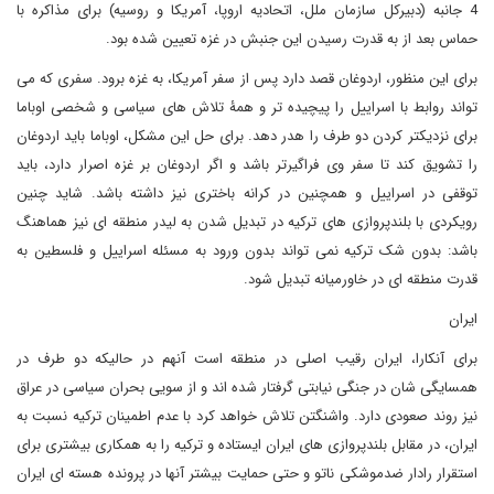
4 جانبه (دبیرکل سازمان ملل، اتحادیه اروپا، آمریکا و روسیه) برای مذاکره با
حماس بعد از به قدرت رسیدن این جنبش در غزه تعیین شده بود.
برای این منظور، اردوغان قصد دارد پس از سفر آمریکا، به غزه برود. سفری که می
تواند روابط با اسراییل را پیچیده تر و همۀ تلاش های سیاسی و شخصی اوباما
برای نزدیکتر کردن دو طرف را هدر دهد. برای حل این مشکل، اوباما باید اردوغان
را تشویق کند تا سفر وی فراگیرتر باشد و اگر اردوغان بر غزه اصرار دارد، باید
توقفی در اسراییل و همچنین در کرانه باختری نیز داشته باشد. شاید چنین
رویکردی با بلندپروازی های ترکیه در تبدیل شدن به لیدر منطقه ای نیز هماهنگ
باشد: بدون شک ترکیه نمی تواند بدون ورود به مسئله اسراییل و فلسطین به
قدرت منطقه ای در خاورمیانه تبدیل شود.
ایران
برای آنکارا، ایران رقیب اصلی در منطقه است آنهم در حالیکه دو طرف در
همسایگی شان در جنگی نیابتی گرفتار شده اند و از سویی بحران سیاسی در عراق
نیز روند صعودی دارد. واشنگتن تلاش خواهد کرد با عدم اطمینان ترکیه نسبت به
ایران، در مقابل بلندپروازی های ایران ایستاده و ترکیه را به همکاری بیشتری برای
استقرار رادار ضدموشکی ناتو و حتی حمایت بیشتر آنها در پرونده هسته ای ایران