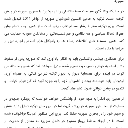
سوریه
در حالیکه واشنگتن سیاست محتاطانه ای را در برخورد با بحران سوریه در پیش
گرفته است، ترکیه به حامی آتشین شورشیان سوریه از اواخر 2011 تبدیل شده
است. برای ترکیه، سقوط بشار اسد اجتناب ناپذیر است و از همین رو با تمام توان
هم از لحاظ سیاسی و هم نظامی و هم تسلیحاتی از مخالفان سوریه حمایت می
کند. همین مسئله طبق اطلاعات رسانه ها، به رادیکال های اسلامی اجازه عبور از
مرزها را داده است.
برای همکاری بیشتر، واشنگتن باید به آنکارا یادآوری کند که سوریه پس از سقوط
بشار اسد، به دولتی ضعیف و تقسیم شده تبدیل خواهد شد که همین مسئله می
تواند در آینده برای همسایۀ دیوار به دیوار ترکیه نیز بی ثباتی به همراه آورد.
اردوغان باید هوشمند بوده و اطمینان لازم را به وجود آورد که گروههای افراطی و
تندرو در چنین دولتی قدرت نخواهند گرفت.
از همین رو، آنکارا به سهم خود، از واشنگتن خواهد خواست که رویکرد جدیدی در
حمایت از مخالفان سوریه در پیش گیرد، اما در عین حال ترکیه تمایل دارد نقش
و سهم خود را در بحران سوریه حفظ کند. برای این منظور، آمریکا فراخوانده شده
است تا در ایجاد منطقۀ پرواز ممنوع در داخل سوریه به منظور از حمایت از