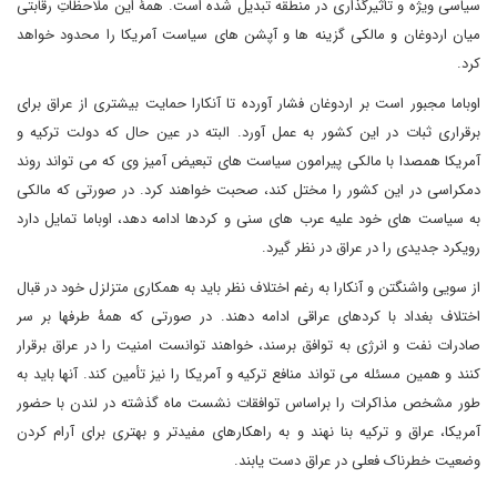
سیاسی ویژه و تأثیرگذاری در منطقه تبدیل شده است. همۀ این ملاحظاتِ رقابتی
میان اردوغان و مالکی گزینه ها و آپشن های سیاست آمریکا را محدود خواهد
کرد.
اوباما مجبور است بر اردوغان فشار آورده تا آنکارا حمایت بیشتری از عراق برای
برقراری ثبات در این کشور به عمل آورد. البته در عین حال که دولت ترکیه و
آمریکا همصدا با مالکی پیرامون سیاست های تبعیض آمیز وی که می تواند روند
دمکراسی در این کشور را مختل کند، صحبت خواهند کرد. در صورتی که مالکی
به سیاست های خود علیه عرب های سنی و کردها ادامه دهد، اوباما تمایل دارد
رویکرد جدیدی را در عراق در نظر گیرد.
از سویی واشنگتن و آنکارا به رغم اختلاف نظر باید به همکاری متزلزل خود در قبال
اختلاف بغداد با کردهای عراقی ادامه دهند. در صورتی که همۀ طرفها بر سر
صادرات نفت و انرژی به توافق برسند، خواهند توانست امنیت را در عراق برقرار
کنند و همین مسئله می تواند منافع ترکیه و آمریکا را نیز تأمین کند. آنها باید به
طور مشخص مذاکرات را براساس توافقات نشست ماه گذشته در لندن با حضور
آمریکا، عراق و ترکیه بنا نهند و به راهکارهای مفیدتر و بهتری برای آرام کردن
وضعیت خطرناک فعلی در عراق دست یابند.