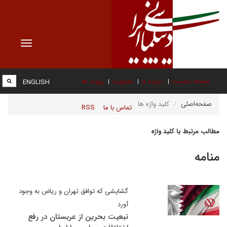
Toggle
vigation
صفحه نخست
درباره ما
عضویت
پیوند ها
ENGLISH
صفحه‌اصلی
کلید واژه ها
تماس با ما
RSS
مطالب مرتبط با کلید واژه
منامه
گشایشی که توافق تهران و ریاض به وجود
آورد
تبعیت بحرین از عربستان در رفع