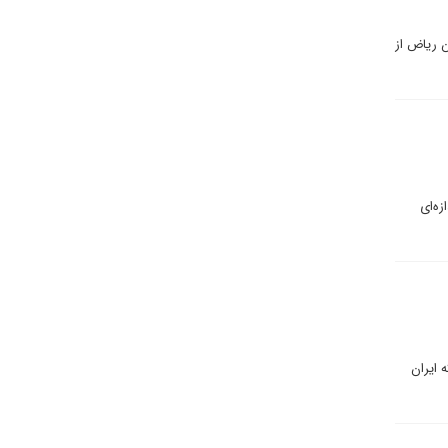
 شدن ریاض از
زه‌ای
 ایران