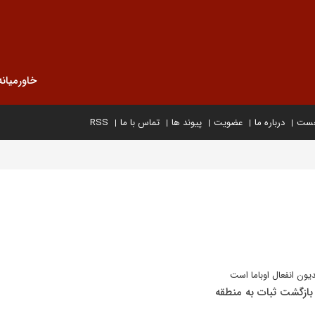
خاورمیانه
خست
درباره ما
عضویت
پیوند ها
تماس با ما
RSS
یون انفعال اوباما است
 بازگشت ثبات به منطقه