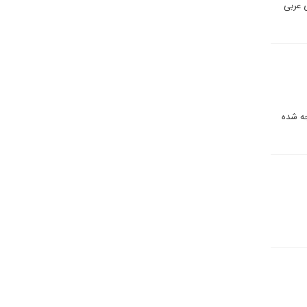
 عربی
جه شده