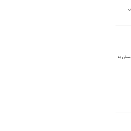
ه
بستان به