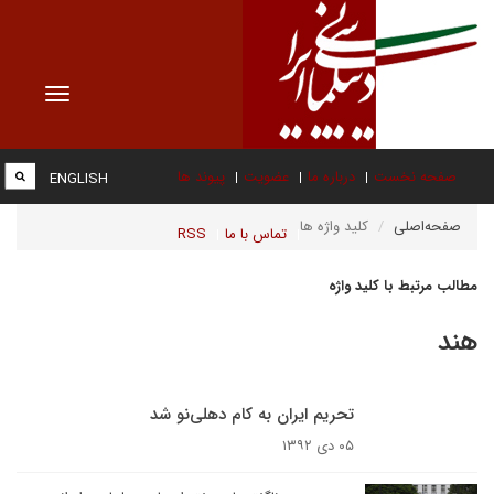
Toggle
vigation
صفحه نخست
درباره ما
عضویت
پیوند ها
ENGLISH
صفحه‌اصلی
کلید واژه ها
تماس با ما
RSS
مطالب مرتبط با کلید واژه
هند
تحریم ایران به کام دهلی‌نو شد
۰۵ دی ۱۳۹۲