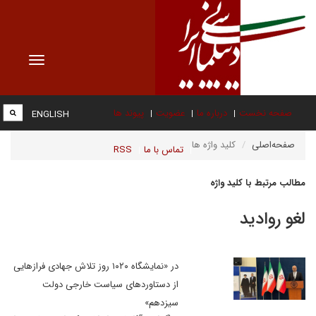
Toggle
vigation
صفحه نخست
درباره ما
عضویت
پیوند ها
ENGLISH
صفحه‌اصلی
کلید واژه ها
تماس با ما
RSS
مطالب مرتبط با کلید واژه
لغو روادید
در «نمایشگاه ۱۰۲۰ روز تلاش جهادی فرازهایی
از دستاوردهای سیاست خارجی دولت
سیزدهم»