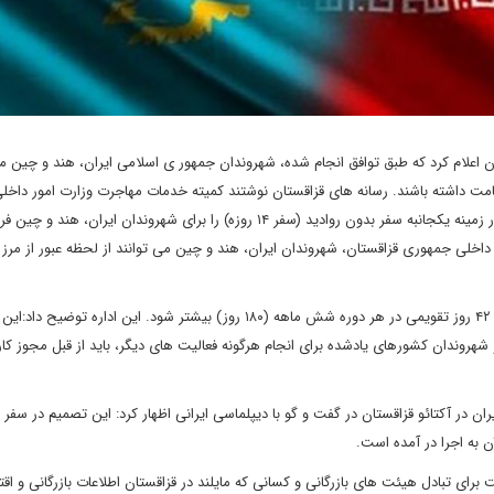
 اعلام کرد که طبق توافق انجام شده، شهروندان جمهور ی اسلامی ایران، هند و چین می
با اخذ روادید، به قزاقستان سفر کنند و حداکثر تا ۱۴ روز اقامت داشته باشند. رسانه های قزاقستان نوشتند کمیته خدمات مهاجرت وزارت امور داخ
جمهوری قزاقستان اعلام کرد این کشور طبق توافق های قبلی، به طور زمینه یکجانبه سفر بدون روادید (سفر ۱۴ روزه) را برای شهروندان ایر
در عین حال، اداره کل دوره اقامت در قزاقستان بدون روادید نباید از ۴۲ روز تقویمی در هر دوره شش ماهه (۱۸۰ روز) بیشتر شود. این
وندان کشورهای یادشده برای انجام هرگونه فعالیت های دیگر، باید از قبل مجوز کار 
 در آکتائو قزاقستان در گفت و گو با دیپلماسی ایرانی اظهار کرد: این تصمیم در سفر
ن به اجرا در آمده است.
رای تبادل هیئت های بازرگانی و کسانی که مایلند در قزاقستان اطلاعات بازرگانی و اق