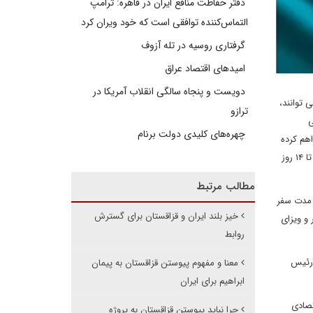
دفتر حفاظت منافع ایران در قاهره: ترامپ
التماس‌کننده توافقی است که خود ویران کرد
گرفتاری روسیه در تله آزوف
امیدهای اقتصاد عراق
دویست و پنجاه سالگی انقلاب آمریکا در
 توانند،
ترازو
لی
چهره‌های کلیدی دولت برنام
ان، هند و چین فراهم کرده
است. طبق مقررات جدید بدون روادید خدمات مهاجرت وزارت امور داخلی جمهوری قزاقستان، شهروندان ایران، هند و چین می توانند از لحظه عبور از مرز تا ۱۴ روز
مطالب مرتبط
 اداره توضیح داد:این مدت سفر
خیز بلند ایران و قزاقستان برای گسترش
و ویزای
روابط
 رئیس
معنا و مفهوم پیوستن قزاقستان به پیمان
ابراهیم برای ایران
تصادی
چرا نباید پیوستن قزاقستان به پروژه