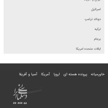
اسرائیل
دونالد ترامپ
ترکیه
برجام
ایالات متحده امریکا
خاورمیانه
پرونده هسته ای
اروپا
آمریکا
آسیا و آفریقا