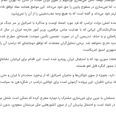
 خواستار توقف کامل غنی‌سازی اورانیوم از سوی ایران است، در حالی که تهران اعلام ک
 رهبری استیو ویتکاف (Steve Witkoff)، مذاکره‌کننده اصلی دولت ترامپ که فرد مورد اعتماد اوست و مذاکره با اسرائیل بر سر جن
مذاکره‌کنندگان ایرانی که با هدایت عباس عراقچی، وزیر أمور خارجه ایران در حال ا
ین‌المللی و یا حذف تدریجی آن در صورت تضمین تأمین سوخت هسته‌ای مطرح شده‌
 جدید خارج نخواهد شد. برخی تحلیل‌گران معتقدند که توافق دوجانبه‌ای که ترامپ آن را 
یس جمهوری اسبق امریکاست.
مات سوری بود که با استقبال ایران روبه‌رو شده است. این اقدام برای ایرانیان نشانه‌ای
 مجوز کنگره قابل لغو هستند.
رد، به‌ویژه از سوی نئوکان‌ها و حامیان اسرائیل که از برخورد سخت‌تر با ایران و حتی ا
قاد برخی ناظران، این پرونده آزمونی است برای توانایی ترامپ در شکل‌دهی به سیاس
سلمان یا عربی برای غنی‌سازی مشترک را دوباره مطرح کرده که ممکن است شامل عرب
زی در تضاد است و احتمال پذیرش آن از سوی کشورهایی مثل عربستان سعودی، بدون ت