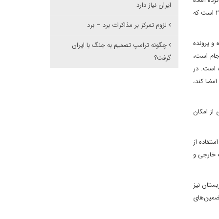
رده آماده
ایران نیاز دارد
توقف غنی‌سازی در سطوح بالا و نابودی ذخایر اورانیوم غنی‌شده است، اما غنی‌سازی در سطوح پایین را حق خود می‌داند. این موضع همانند مفاد توافق ۲۰۱۵ است که
لزوم تمرکز بر مذاکرات برد – برد
گ غزه و پرونده
چگونه ترامپ تصمیم به جنگ با ایران
نجام است،
گرفت؟
 است. در
امضا کند،
 از امکان
ستفاده از
ت خارجی و
ستان نیز
ضمین‌های