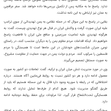
ندارد. پاسخ ما به مکاتبه پس از تکمیل بررسی‌ها داده خواهد شد. سفر عراقچی
به عمان نیز ارتباطی به این نامه نداشت.
بقایی در پاسخ به این سوال که در حمله نظامی به یمن تهدیداتی از سوی ترامپ
علیه ایران صورت گرفت و واکنش ایران در قبال هر نوع تهدیدی چیست، گفت: به
هرگونه تهدیدی علیه تمامیت سرزمینی و منافع ملی ایران با قاطعیت پاسخ
خواهیم داد. اینکه اقدامات مردم مقاوم یمن را به دیگران منتسب کنند، در راستای
نوعی جبران شکست‌های خودشان در این ماه‌ها است تا همبستگی با مردم
فلسطین را سرکوب کنند. مردم و دولت یمن در جهت حمایت از مقاومت مشروع،
به صورت مستقل تصمیم می‌گیرند.
وی در مورد مدیریت تنش میان ایران و ترکیه، گفت: تعاملات دو کشور به صورت
معمول ادامه دارد و هر دو کشور نسبت به روابط فی‌مابین آگاه هستند. درباره
اختلافاتی که در رابطه با سوریه وجود دارد قائل به این مسئله هستیم که باید از
طریق گفتگو مدیریت شود. هیچ کدام از طرف‌ها تمایل ندارند که روابط
همسایگی تحت‌الشعاع قرار گیرد، لذا مراودات برای حفظ روابط دوجانبه ادامه
دارد.
سخنگوی وزارت امور خارجه در مورد سالروز بمباران شیمیایی حلب و احقاق