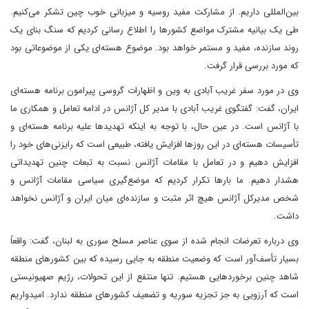
بین‌المللی داریم. از مشارکت مفید روسیه و میزبانی خوب چین تشکر می‌کنیم.
طی یک بیانیه مشترک مواضع کشورها را اطلاع رسانی کردیم که سنگ بنای یک
روند سازنده، مفید و مستمر خواهد بود. موضوع هسته‌ای یکی از موضوعاتی بود
که مورد بررسی قرار گرفت.
وی در مورد سفر غریب آبادی به وین و اظهارات گروسی پیرامون برنامه هسته‌ای
ایران، گفت: گفتگوی غریب آبادی با مدیر کل آژانس در ادامه تعامل و همکاری ما
با آژانس است. در عین حال، با توجه به اینکه تهدیدها علیه برنامه هسته‌ای و
تأسیسات هسته‌ای در این روزها افزایش یافته، طبیعی است که رایزنی‌های خود را
افزایش دهیم و در تعامل با مقامات آژانس نسبت به تبعات چنین تهدیداتی
هشدار دهیم. ما بارها تکرار کردیم که موضع‌گیری سیاسی مقامات آژانس و
شخص مدیرکل آژانس هیچ اثر مثبت و سازنده‌ای میان ایران و آژانس نخواهد
داشت.
وی درباره تعرضات انجام شده از سوی عناصر مسلح سوری به لبنان، گفت: واقعاً
بسیار تأسف‌آور است که وضعیت منطقه به جایی رسیده که بین کشورهای منطقه
شاهد چنین برخوردهایی هستیم. تنها منتفع از این تحولات، رژیم صهیونیستی
است که آرزویی به جز تجزیه سوریه و تضعیف کشورهای منطقه ندارد. امیدواریم