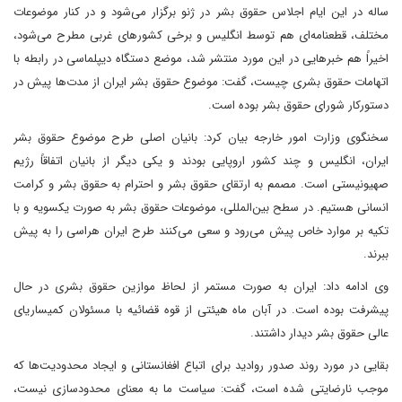
ساله در این ایام اجلاس حقوق بشر در ژنو برگزار می‌شود و در کنار موضوعات
مختلف، قطعنامه‌ای هم توسط انگلیس و برخی کشورهای غربی مطرح می‌شود،
اخیراً هم خبرهایی در این مورد منتشر شد، موضع دستگاه دیپلماسی در رابطه با
اتهامات حقوق بشری چیست، گفت: موضوع حقوق بشر ایران از مدت‌ها پیش در
دستورکار شورای حقوق بشر بوده است.
سخنگوی وزارت امور خارجه بیان کرد: بانیان اصلی طرح موضوع حقوق بشر
ایران، انگلیس و چند کشور اروپایی بودند و یکی دیگر از بانیان اتفاقاً رژیم
صهیونیستی است. مصمم به ارتقای حقوق بشر و احترام به حقوق بشر و کرامت
انسانی هستیم. در سطح بین‌المللی، موضوعات حقوق بشر به صورت یکسویه و با
تکیه بر موارد خاص پیش می‌رود و سعی می‌کنند طرح ایران هراسی را به پیش
ببرند.
وی ادامه داد: ایران به صورت مستمر از لحاظ موازین حقوق بشری در حال
پیشرفت بوده است. در آبان ماه هیئتی از قوه قضائیه با مسئولان کمیساریای
عالی حقوق بشر دیدار داشتند.
بقایی در مورد روند صدور روادید برای اتباع افغانستانی و ایجاد محدودیت‌ها که
موجب نارضایتی شده است، گفت: سیاست ما به معنای محدودسازی نیست،