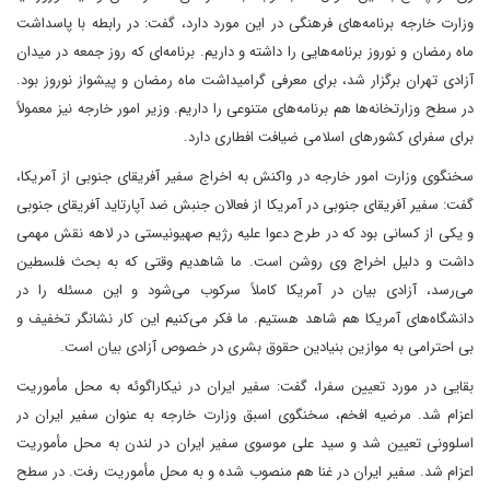
وزارت خارجه برنامه‌های فرهنگی در این مورد دارد، گفت: در رابطه با پاسداشت
ماه رمضان و نوروز برنامه‌هایی را داشته و داریم. برنامه‌ای که روز جمعه در میدان
آزادی تهران برگزار شد، برای معرفی گرامیداشت ماه رمضان و پیشواز نوروز بود.
در سطح وزارتخانه‌ها هم برنامه‌های متنوعی را داریم. وزیر امور خارجه نیز معمولاً
برای سفرای کشورهای اسلامی ضیافت افطاری دارد.
سخنگوی وزارت امور خارجه در واکنش به اخراج سفیر آفریقای جنوبی از آمریکا،
گفت: سفیر آفریقای جنوبی در آمریکا از فعالان جنبش ضد آپارتاید آفریقای جنوبی
و یکی از کسانی بود که در طرح دعوا علیه رژیم صهیونیستی در لاهه نقش مهمی
داشت و دلیل اخراج وی روشن است. ما شاهدیم وقتی که به بحث فلسطین
می‌رسد، آزادی بیان در آمریکا کاملاً سرکوب می‌شود و این مسئله را در
دانشگاه‌های آمریکا هم شاهد هستیم. ما فکر می‌کنیم این کار نشانگر تخفیف و
بی احترامی به موازین بنیادین حقوق بشری در خصوص آزادی بیان است.
بقایی در مورد تعیین سفرا، گفت: سفیر ایران در نیکاراگوئه به محل مأموریت
اعزام شد. مرضیه افخم، سخنگوی اسبق وزارت خارجه به عنوان سفیر ایران در
اسلوونی تعیین شد و سید علی موسوی سفیر ایران در لندن به محل مأموریت
اعزام شد. سفیر ایران در غنا هم منصوب شده و به محل مأموریت رفت. در سطح