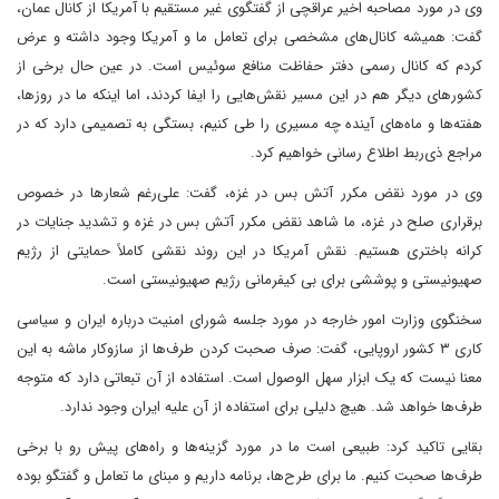
وی در مورد مصاحبه اخیر عراقچی از گفتگوی غیر مستقیم با آمریکا از کانال عمان،
گفت: همیشه کانال‌های مشخصی برای تعامل ما و آمریکا وجود داشته و عرض
کردم که کانال رسمی دفتر حفاظت منافع سوئیس است. در عین حال برخی از
کشورهای دیگر هم در این مسیر نقش‌هایی را ایفا کردند، اما اینکه ما در روزها،
هفته‌ها و ماه‌های آینده چه مسیری را طی کنیم، بستگی به تصمیمی دارد که در
مراجع ذی‌ربط اطلاع رسانی خواهیم کرد.
وی در مورد نقض مکرر آتش بس در غزه، گفت: علی‌رغم شعارها در خصوص
برقراری صلح در غزه، ما شاهد نقض مکرر آتش بس در غزه و تشدید جنایات در
کرانه باختری هستیم. نقش آمریکا در این روند نقشی کاملاً حمایتی از رژیم
صهیونیستی و پوششی برای بی کیفرمانی رژیم صهیونیستی است.
سخنگوی وزارت امور خارجه در مورد جلسه شورای امنیت درباره ایران و سیاسی
کاری ۳ کشور اروپایی، گفت: صرف صحبت کردن طرف‌ها از سازوکار ماشه به این
معنا نیست که یک ابزار سهل الوصول است. استفاده از آن تبعاتی دارد که متوجه
طرف‌ها خواهد شد. هیچ دلیلی برای استفاده از آن علیه ایران وجود ندارد.
بقایی تاکید کرد: طبیعی است ما در مورد گزینه‌ها و راه‌های پیش رو با برخی
طرف‌ها صحبت کنیم. ما برای طرح‌ها، برنامه داریم و مبنای ما تعامل و گفتگو بوده