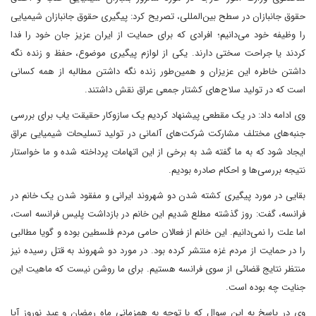
حقوق جانبازان در سطح بین‌المللی، تصریح کرد: پیگیری حقوق جانبازان شیمیایی
را وظیفه خود می‌دانیم؛ افرادی که برای حمایت از ایران عزیز جان خود را فدا
کردند یا جراحت سختی دارند. یکی از لوازم پیگیری موضوع، حفظ و زنده نگه
داشتن خاطره این عزیزان و همین‌طور زنده نگه داشتن مطالبه از همه کسانی
است که در تولید سلاح‌های کشتار جمعی عراق نقش داشتند.
وی ادامه داد: در یک مقطعی پیشنهاد کردیم یک سازوکار حقیقت یاب برای بررسی
جنبه‌های مختلف مشارکت شرکت‌های آلمانی در تولید تسلیحات شیمیایی عراق
ایجاد شود که به ما گفته شد به برخی از این اتهامات پرداخته شده و ما خواستار
نتیجه بررسی‌ها و احکام صادره بودیم.
بقایی در مورد پیگیری کشته شدن دو شهروند ایرانی و مفقود شدن یک خانم در
فرانسه، گفت: روز گذشته مطلع شدیم این خانم در بازداشت پلیس فرانسه است،
اما علت را نمی‌دانیم. این خانم از فعالان حامی مردم فلسطین بوده و گویا مطالبی
را در حمایت از مردم غزه منتشر کرده بود. در مورد دو شهروند به قتل رسیده نیز
منتظر نتایج قضائی از سوی فرانسه هستیم. برای ما روشن نیست که ماهیت این
جنایت چه بوده است.
وی در پاسخ به این سوال که با توجه به همزمانی ماه رمضان و عید نوروز آیا