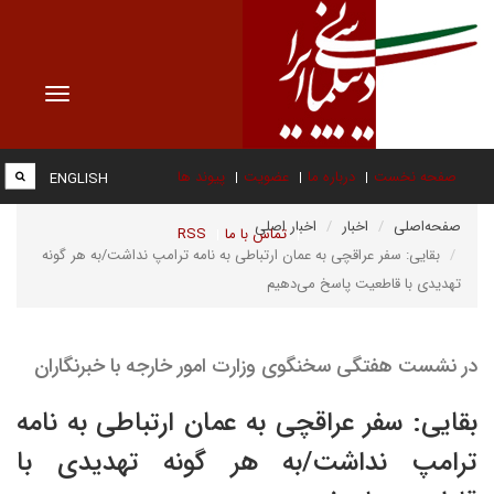
Toggle
vigation
صفحه نخست
درباره ما
عضویت
پیوند ها
ENGLISH
صفحه‌اصلی
اخبار
اخبار اصلی
تماس با ما
RSS
بقایی: سفر عراقچی به عمان ارتباطی به نامه ترامپ نداشت/به هر گونه
تهدیدی با قاطعیت پاسخ می‌دهیم
در نشست هفتگی سخنگوی وزارت امور خارجه با خبرنگاران
بقایی: سفر عراقچی به عمان ارتباطی به نامه
ترامپ نداشت/به هر گونه تهدیدی با