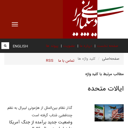
Toggle
vigation
صفحه نخست
درباره ما
عضویت
پیوند ها
ENGLISH
صفحه‌اصلی
کلید واژه ها
تماس با ما
RSS
مطالب مرتبط با کلید واژه
ایالات متحده
گذار نظام بین‌الملل از هژمونی لیبرال به نظم
چندقطبی شتاب‌ گرفته است
وضعیت جدید برآمده از جنگ آمریکا