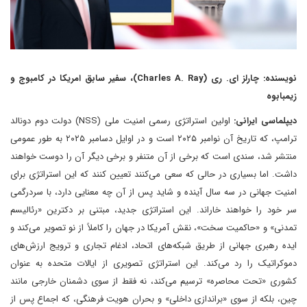
نویسنده: چارلز ای. ری (Charles A. Ray)، سفیر سابق امریکا در کامبوج و
زیمبابوه
دیپلماسی ایرانی:
اولین استراتژی رسمی امنیت ملی (NSS) دولت دوم دونالد
ترامپ، که تاریخ آن نوامبر ۲۰۲۵ است و در اوایل دسامبر ۲۰۲۵ به طور عمومی
منتشر شد، سندی است که برخی از آن متنفر و برخی دیگر آن را دوست خواهند
داشت. اما بسیاری در حالی که سعی می‌کنند تعیین کنند که این استراتژی برای
امنیت جهانی در سه سال آینده و شاید پس از آن چه معنایی دارد، با سردرگمی
سر خود را خواهند خاراند. این استراتژی جدید، مبتنی بر دکترین «رئالیسم
تمدنی» و «حاکمیت سخت»، نقش آمریکا در جهان را کاملاً از نو تصویر می‌کند و
ایده رهبری جهانی از طریق شبکه‌های اتحاد، ادغام تجاری و ترویج ارزش‌های
دموکراتیک را رد می‌کند. این استراتژی تصویری از ایالات متحده به عنوان
کشوری «تحت محاصره» ترسیم می‌کند، نه فقط از سوی دشمنان خارجی مانند
چین، بلکه از سوی «براندازی داخلی» و بحران هویت فرهنگی، که اجماع پس از