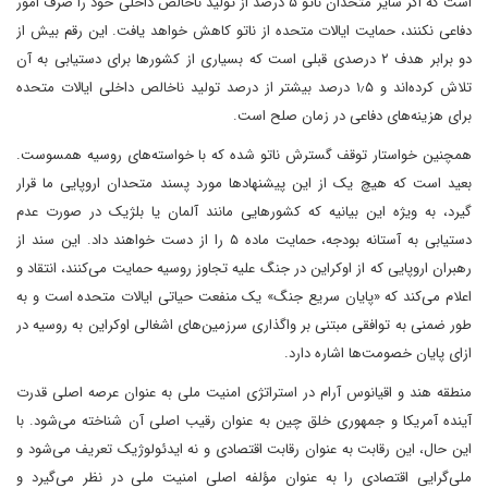
است که اگر سایر متحدان ناتو ۵ درصد از تولید ناخالص داخلی خود را صرف امور
دفاعی نکنند، حمایت ایالات متحده از ناتو کاهش خواهد یافت. این رقم بیش از
دو برابر هدف ۲ درصدی قبلی است که بسیاری از کشورها برای دستیابی به آن
تلاش کرده‌اند و ۱٫۵ درصد بیشتر از درصد تولید ناخالص داخلی ایالات متحده
برای هزینه‌های دفاعی در زمان صلح است.
همچنین خواستار توقف گسترش ناتو شده که با خواسته‌های روسیه همسوست.
بعید است که هیچ یک از این پیشنهادها مورد پسند متحدان اروپایی ما قرار
گیرد، به ویژه این بیانیه که کشورهایی مانند آلمان یا بلژیک در صورت عدم
دستیابی به آستانه بودجه، حمایت ماده ۵ را از دست خواهند داد. این سند از
رهبران اروپایی که از اوکراین در جنگ علیه تجاوز روسیه حمایت می‌کنند، انتقاد و
اعلام می‌کند که «پایان سریع جنگ» یک منفعت حیاتی ایالات متحده است و به
طور ضمنی به توافقی مبتنی بر واگذاری سرزمین‌های اشغالی اوکراین به روسیه در
ازای پایان خصومت‌ها اشاره دارد.
منطقه هند و اقیانوس آرام در استراتژی امنیت ملی به عنوان عرصه اصلی قدرت
آینده آمریکا و جمهوری خلق چین به عنوان رقیب اصلی آن شناخته می‌شود. با
این حال، این رقابت به عنوان رقابت اقتصادی و نه ایدئولوژیک تعریف می‌شود و
ملی‌گرایی اقتصادی را به عنوان مؤلفه اصلی امنیت ملی در نظر می‌گیرد و