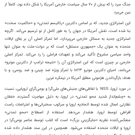
جنگ سرد را که بیش از ۷۰ سال سیاست خارجی آمریکا را شکل داده بود، کاملاً از
بین می‌برد.
این استراتژی جدید، که بر اساس دکترین «رئالیسم تمدنی» و «حاکمیت سخت»
بنا شده است، نقش آمریکا در جهان را به طور کامل از نو ترسیم می‌کند. اگرچه
استراتژی جدید به مسائل خارجی می‌پردازد، اما تمرکز اصلی آن بر بقای ایالات
متحده به عنوان یک «جمهوری مستقل» است که بر دولت-ملت به عنوان تنها
واحد سیاسی مشروع تأکید می‌کند و تعهدات فراملی را رد می‌کند. تمرکز اصلی
خارجی بر چیزی است که این استراتژی آن را «نتیجه ترامپ از دکترین مونرو»
می‌نامد، احیای دکترین مونرو ۱۸۲۳ با تمرکز ویژه ضد چینی و ضد روسی، و با
هدف بازگرداندن هژمونی مطلق آمریکا در نیمکره غربی.
در مورد اروپا، NSS با لفاظی‌های جنبش‌های ملی‌گرا و بومی‌گرای اروپایی، نسبت
به «چشم‌انداز شدید محو تمدنی» در اروپا، به دلیل مهاجرت گسترده، خفقان
نظارتی اعمال شده توسط اتحادیه اروپا و سرکوب سخنرانی‌ها و اعتراضات راست
افراطی توسط اروپا، هشدار می‌دهد. استفاده از اصطلاح «محو تمدنی»
منعکس‌کننده نظریه «جایگزینی بزرگ» است که اغلب توسط عناصر بومی‌گرا در
اروپا و ایالات متحده استفاده می‌شود. همچنین در این سند هشدار داده شده