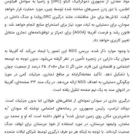
مواد معدنی از جمهوری دموکراتیک کنگو (DRC) و زامبیا به سواحل اقیانوس
اطلس، با دور زدن مسیرهای ساخته شده توسط چین، مورد حمایت قرار خواهد
گرفت. تلاش‌ها برای حل مناقشات، مانند درگیری DRC-رواندا و جنگ داخلی در
سودان، برای دستیابی به ثبات مورد نیاز برای استخراج منابع انجام خواهد شد. و
قانون رشد و فرصت آفریقا (AGOA) برای تمرکز بر توافق‌نامه‌های تجاری متقابل
تغییر کاربری خواهد داد.
با وجود موارد ذکر شده، بررسی NSS این تصور را ایجاد می‌کند که آفریقا به
عنوان یک دارایی در زنجیره تأمین در نظر گرفته می‌شود، بدون توجه به توسعه
اجتماعی و اقتصادی این قاره، حتی اگر تا سال ۲۰۵۰، ۲۵ درصد از جمعیت جهان
را تشکیل دهد. تأکید معامله‌گرایانه بر منافع تجاری، جزئیات کمی در مورد
چگونگی دستیابی به اهداف NSS ارائه می‌دهد. در یک سند ۳۳ صفحه‌ای، آفریقا
در انتهای سند به یک نیم صفحه تقلیل یافته است.
درگیری جاری در سودان نمونه‌ای از لفاظی‌های طولانی اما بدون جزئیات است.
دونالد ترامپ، رئیس جمهوری، در رسانه‌های اجتماعی نوشته که سودان "به
خشن‌ترین مکان روی زمین تبدیل شده" و اظهار داشته است که او و محمد بن
سلمان، ولیعهد عربستان، در مورد استفاده از نفوذ عربستان برای توقف جنگ
صحبت کرده‌اند. با توجه به اینکه هر دو طرف درگیری توسط شرکای ایالات متحده