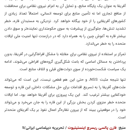
آفریقا به عنوان یک پایگاه منابع، و تمایل آن به اعزام نیروی نظامی برای محافظت
از منافع تجاری اما نه تأمین منابع برای توسعه انسانی، احتمالاً تعداد زیادی از
کشورهای آفریقایی را از خود بیگانه خواهد کرد. نزدیکی به مستبدان قاره، خطر
تشدید تنش‌ها، جلوگیری از پیشرفت به سوی حکومتداری نماینده‌تر و سوق دادن
بیشتر قاره به آغوش چین را به همراه دارد که در درازمدت تنها امنیت ملی ایالات
متحده را به خطر می‌اندازد.
تمرکز بر استفاده از نیروی نظامی برای مقابله با مشکل افراط‌گرایی در آفریقا، بدون
پرداختن به مسائل اساسی که باعث شکل‌گیری گروه‌های افراطی می‌شوند، ادامه
یک سیاست شکست‌خورده از سوی دولت‌های قبلی و اتلاف منابع است.
تنها نتیجه مثبت NSS، و حتی این هم قطعی نیست، این است که می‌تواند
ملت‌های آفریقا را به تسریع اقدامات برای حل مشکلات داخلی این قاره و توسعه
خودکفایی بیشتر ترغیب کند. این یک پیروزی برای آفریقا خواهد بود، اما ایالات
متحده خطر منزوی کردن بخش بزرگی از این قاره را به جان می‌خرد و می‌تواند
خود را در موقعیتی ببیند که از بیرون نظاره‌گر اعمال نفوذ بر یک آفریقای متحدتر
است.
منبع:
فارن پالسی ریسرچ اینستیتیوت
/ تحریریه دیپلماسی ایرانی/۱۱