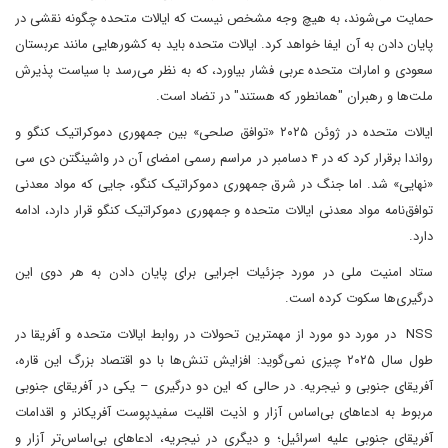
حمایت می‌شوند، به هیچ وجه مشخص نیست که ایالات متحده چگونه نقشی در
پایان دادن به آن ایفا خواهد کرد. ایالات متحده باید به کشورهایی مانند عربستان
سعودی و امارات متحده عربی فشار بیاورد، که به نظر می‌رسد با سیاست پذیرش
ملت‌ها و رهبران "همانطور که هستند" در تضاد است.
ایالات متحده در ژوئن ۲۰۲۵ «توافق صلحی» بین جمهوری دموکراتیک کنگو و
رواندا برقرار کرد که در ۴ دسامبر در مراسم رسمی امضای آن در واشینگتن دی سی
«نهایی» شد. اما جنگ در شرق جمهوری دموکراتیک کنگو، جایی که مواد معدنی
توافق‌نامه مواد معدنی ایالات متحده و جمهوری دموکراتیک کنگو قرار دارد، ادامه
دارد.
ستاد امنیت ملی در مورد جزئیات اجرایی برای پایان دادن به هر دوی این
درگیری‌ها سکوت کرده است.
NSS در مورد دو مورد از مهمترین تحولات در روابط ایالات متحده و آفریقا در
طول سال ۲۰۲۵ چیزی نمی‌گوید: افزایش تنش‌ها با دو اقتصاد بزرگ این قاره،
آفریقای جنوبی و نیجریه. در حالی که این دو درگیری – یکی در آفریقای جنوبی
مربوط به ادعاهای بی‌اساس آزار و اذیت اقلیت سفیدپوست آفریکانر و اقدامات
آفریقای جنوبی علیه اسرائیل؛ و دیگری در نیجریه، ادعاهای بی‌اساس‌تر آزار و