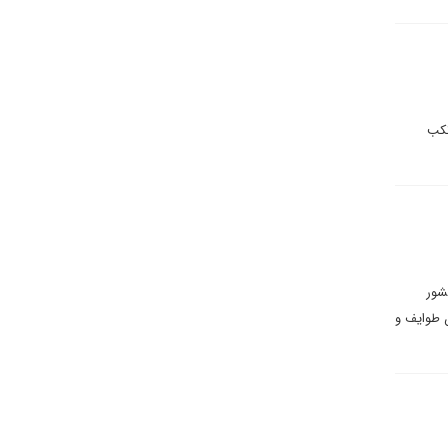
تکب
 این کشور
ن طوایف و