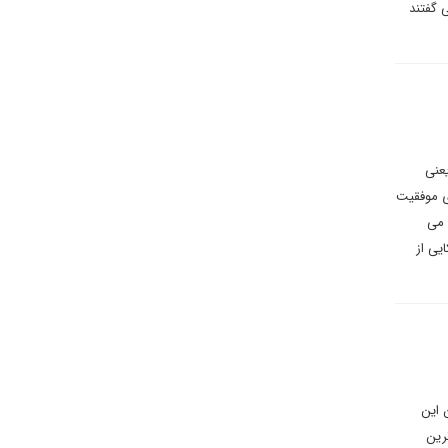
 گفتند
یعنی
ی موفقیت
 می
یی از
 این
رین