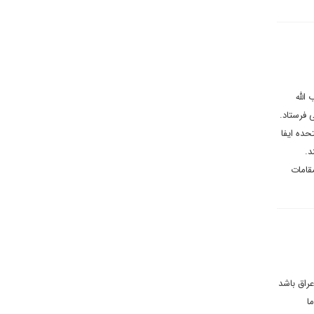
الله
 فرستاد.
حده ایفا
د.
قامات
راق باشد
ا