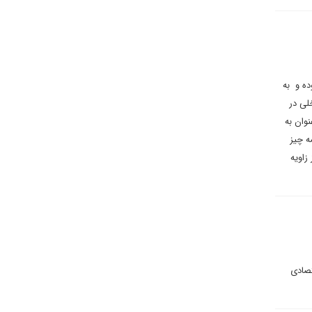
ده و به
لی در
عنوان به
ه چیز
زاویه
تصادی