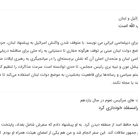
ئیل و لبنان
 الله است
ای دیپلماسی ایرانی می نویسد: با متوقف شدن واکنش اسرائیل به پیشنهاد لبنان، حزب 
ع دولت لبنان مبنی بر توقف هرگونه حفاری تا دستیابی به راه حلی برای مناقشه دریایی
یاسی لبنان و متحدان اصلی آن که نقش برجسته‌ای را در میانجیگری به رهبری ایالات مت
میشل عون و نبیه بری رئیس مجلس، تا حدی توانسته است سرعت مذاکرات را تنظیم کن
یستم سیاسی و رسانه‌ها برای قاطعیت بخشیدن به موضع دولت لبنان استفاده می‌کند تا م
 یا عجله نکنند.
 های سرکیس نعوم در سال یازدهم
رامسفلد خودداری کرد
یه حافظ اسد از منطقه دیدن کرد. به او پیشنهاد دادم که سفرش شامل بغداد، پایتخت ع
جمهور ملاقات کند. این سفر انجام شد و من هم یکی از اعضای هیئت همراه او بودم. ام