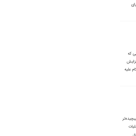
ای
ی که
فزایش
کام علیه
چیده‌تر
لیات
د.