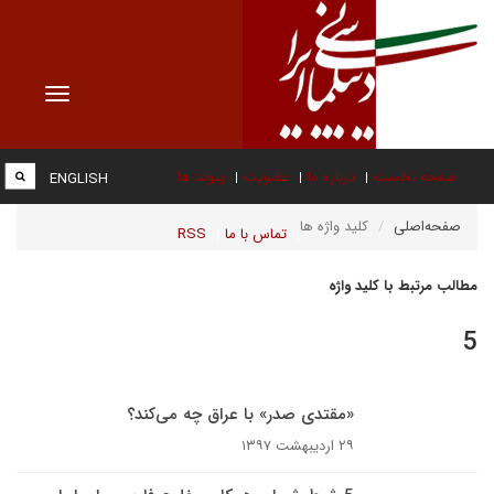
Toggle
vigation
صفحه نخست
درباره ما
عضویت
پیوند ها
ENGLISH
صفحه‌اصلی
کلید واژه ها
تماس با ما
RSS
مطالب مرتبط با کلید واژه
5
«مقتدی صدر» با عراق چه می‌کند؟
۲۹ اردیبهشت ۱۳۹۷