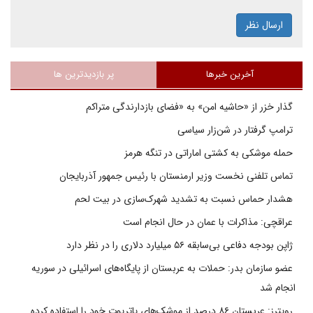
ارسال نظر
آخرین خبرها
پر بازدیدترین ها
گذار خزر از «حاشیه امن» به «فضای بازدارندگی متراکم
ترامپ گرفتار در شن‌زار سیاسی
حمله موشکی به کشتی اماراتی در تنگه هرمز
تماس تلفنی نخست وزیر ارمنستان با رئیس جمهور آذربایجان
هشدار حماس نسبت به تشدید شهرک‌سازی در بیت‌ لحم
عراقچی: مذاکرات با عمان در حال انجام است
ژاپن بودجه دفاعی بی‌سابقه ۵۶ میلیارد دلاری را در نظر دارد
عضو سازمان بدر: حملات به عربستان از پایگاه‌های اسرائیلی در سوریه
انجام شد
رویترز: عربستان ۸۶ درصد از موشک‌های پاتریوت خود را استفاده کرده