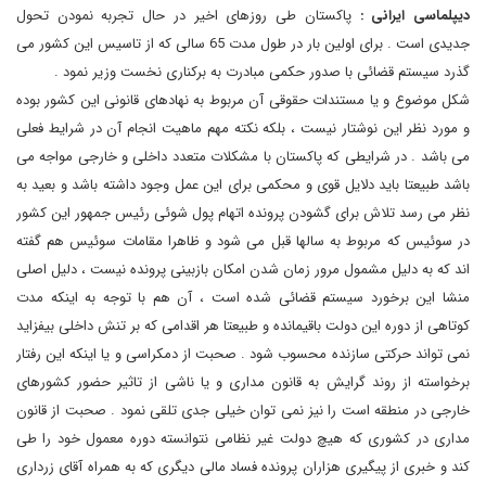
دیپلماسی ایرانی :
پاکستان طی روزهای اخیر در حال تجربه نمودن تحول
جدیدی است . برای اولین بار در طول مدت 65 سالی که از تاسیس این کشور می
گذرد سیستم قضائی با صدور حکمی مبادرت به برکناری نخست وزیر نمود .
شکل موضوع و یا مستندات حقوقی آن مربوط به نهادهای قانونی این کشور بوده
و مورد نظر این نوشتار نیست ، بلکه نکته مهم ماهیت انجام آن در شرایط فعلی
می باشد . در شرایطی که پاکستان با مشکلات متعدد داخلی و خارجی مواجه می
باشد طبیعتا باید دلایل قوی و محکمی برای این عمل وجود داشته باشد و بعید به
نظر می رسد تلاش برای گشودن پرونده اتهام پول شوئی رئیس جمهور این کشور
در سوئیس که مربوط به سالها قبل می شود و ظاهرا مقامات سوئیس هم گفته
اند که به دلیل مشمول مرور زمان شدن امکان بازبینی پرونده نیست ، دلیل اصلی
منشا این برخورد سیستم قضائی شده است ، آن هم با توجه به اینکه مدت
کوتاهی از دوره این دولت باقیمانده و طبیعتا هر اقدامی که بر تنش داخلی بیفزاید
نمی تواند حرکتی سازنده محسوب شود . صحبت از دمکراسی و یا اینکه این رفتار
برخواسته از روند گرایش به قانون مداری و یا ناشی از تاثیر حضور کشورهای
خارجی در منطقه است را نیز نمی توان خیلی جدی تلقی نمود . صحبت از قانون
مداری در کشوری که هیچ دولت غیر نظامی نتوانسته دوره معمول خود را طی
کند و خبری از پیگیری هزاران پرونده فساد مالی دیگری که به همراه آقای زرداری