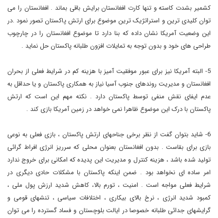
کشمیر بشدت کاسته و تنها کارت افغانستان برایش باقی بماند . افغانستان را می
توان کلیدی ترین و استراتژیک ترین موضوع برای ارتش پاکستان تصور نمود .در
این وضعیت آمریکا نشان داده که بنا دارد تا موضوع افغانستان را در چارچوب
طراحی های خود و بدون توجه به تمایلات افزون طلبانه پاکستان حل نماید .
5- البته آمریکا نیز برای عبور موفقیت آمیز با هزینه کم در شرایط فعلی از بحران
افغانستان و مدیریت روندهای جنوب آسیا نیاز به همکاری پاکستان و یا حداقل به
عدم ایفای نقش منفی توسط پاکستان دارد . نکته مهم این است که ارتش
پاکستان با درک این موضوع ظاهرا نمی خواهد در زمین آمریکا بازی کند .
6- شاید بتوان گفت از نظر برخی جناحهای ارتش پاکستان ، بازی فعلی به نوعی
بازی برای بقاست . بدون افغانستان بعنوان محلی که سرریز انرژی افراط گرائی
تولید شده باشد ، هزینه کنترل و مدیریت این پدیده که امکانی برای خروج ندارد
امر ساده ای نخواهد بود . ضمن اینکه پاکستان با مشکلات حادی دیگری در
شرایط فعلی مواجه است . امنیت ، تورم بالا، کاهش شدید ارزش پول ملی ،
کمبود شدید انرژی ، نرخ بالای بیکاری ، اختلافات سیاسی ، تنشهای قومی و
گرایشهای جدائی طلبانه خصوصا در ایالت بلوچستان و فساد گسترده را می توان