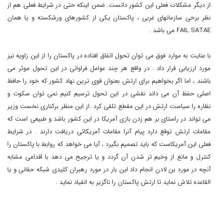
از دیگر مشکلات فعلی این کشور دانست. ضمن اینکه حتی در شرایط فعلی هم از
نظر برخی سازمانهای غربی ، پاکستان یکی از کشورهای ورشکسته و یا همان
FAIL SATAE می باشد .
با عنایت به موارد فوق می توان تحول اتفاق افتاده در پاکستان را از این زاویه نیز
مورد ارزیابی قرار داد . در واقع هر چند عوامل فراوانی در این تحول موثر می
باشند ، اما اگر بخواهیم برای ارتش بعنوان قوی ترین نهاد کشور که خود را حافظ
اصلی حفظ آن می داند نقشی در این تحول ترسیم کنیم نمی توان سکوت و
نظاره را سیاست ارتش در این مقطع تلقی کرد .از این منظر برکناری نخست وزیر
می تواند در راستای بر هم زدن بازی آمریکا در این کشور باشد و طبیعی است که
مقامات ارتش توقع دارد پیام آنرا مقامات آمریکائی دریافت دارند . در شرایط
فعلی این آمریکاست که باید تصمیم بگیرد ، آیا می خواهد که روابط با پاکستان را
کنترل و مانع از وخیم تر شدن آن گردد و یا ترجیح می دهد با اقدامی مشابه
آنچه در مورد بن لادن انجام داد این بار در مورد رهبران کلیدی شبکه حقانی و یا
القاعده تلاش نماید تا ارتش پاکستان را ناگزیر به انقیاد نماید .