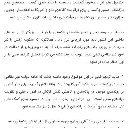
مشمول عفو ژنرال مشرف گردیدند ، نیست را نباید جدی گرفت . همچنین عدم
بازگشائی مسیر پاکستان برای ترانزیت کالاهای ناتو و آمریکا به افغانستان بخوبی
میزان تاثیر حضور این کشورها بر فرآیندهای داخلی پاکستان را نشان می دهد .
به نظر می رسد تحول اتفاق افتاده در پاکستان را در قالبی بزرگتر از مولفه های
داخلی این کشور باید مورد ارزیابی قرار داد . همانگونه که سکوت ارتش را نیز
نباید در چارچوب رفتارهای پذیرفته شده حرفه ای به مفهوم پرهیز از دخالت در
امور غیر نظامی تلقی نمود .توجه به چند نکته می تواند تحلیل شرایط فعلی را از
این منظر ساده تر نماید :
1- شاید تردید کمی در این موضوع وجود داشته باشد که ادامه دولت غیر نظامی
فعلی در پاکستان مورد تاکید آمریکا بوده و در واقع تلاش آمریکا برای تاثیرگذاری
بر روندهای موجود در پاکستان و کاهش نقش ارتش در امور داخلی و تقویت
نهادهای مدنی است . این موضوع را بخوبی می توان در تقسیم بندی کمک مالی
5/7 میلیارد دلاری آمریکا به پاکستان ( طی 5 سال ) نیز مشاهده نمود .
2- بعید به نظر می رسد آقای زرداری چهره مطلوبی از نظر ارتش پاکستان باشد .