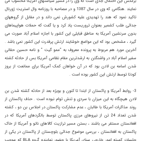
برعکس این احتمال جدی است که وی را در مسیر سیاستهای آمریکا محسوب می
نمایند .هنگامی که وی در سال 1387 و در مصاحبه با روزنامه وال استریت ژورنال
تاکید نمود که هند را تهدیدی علیه کشورش نمی داند و در مقابل از گروههای
جدائی طلب کشمیر بعنوان تروریست یاد کرد و یا گفت که حملات هواپیماهای
بدون سرنشین آمریکا به مناطق قبایلی این کشور با اجازه اسلام آباد صورت می
گیرد ، مشخص بود که این مواضع خوشایند ارتش پرقدرت این کشور نمی باشد .
آخرین مورد هم مربوط به پرونده معروف به "ممو گیت " و نامه حسین حقانی
سفیر اسلام آباد در واشنگتن به ارشدترین مقام نظامی آمریکا بس از حادثه کشته
شدن اسامه بن لادن بود که در آن خواهان کمک آمریکا برای ممانعت از بروز
کودتا توسط ارتش این کشور بوده است .
3- روابط آمریکا و پاکستان از ابتدا تا کنون و بویژه بعد از حادثه کشته شدن بن
لادن هیچگاه به این میزان با سردی و تنش توام نبوده است . حذف پاکستان از
روند مذاکرات آمریکا با طالبان ، عدم مشارکت پاکستان در اجلاس بن دو ، کشته
شدن تعداد 24 تن از نیروهای مرزی پاکستان توسط بالگردهای آمریکا که در
افغانستان مستقر می باشند ، بستن مسیر ترازیت کالاهای ناتو و آمریکا از خاک
پاکستان به افغانستان ، بررسی موضوع جدائی بلوچستان از پاکستان در یکی از
جلسات کمیته امور خارجی سنای آمریکا با حضور نماینده گروه BLA که موجب