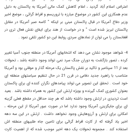
اعتراض اسلام آباد گردید ، اعلام کاهش کمک مالی آمریکا به پاکستان به دلیل
عدم همکاری این کشور در موضوع مبارزه با تروریسم و افراط گرائی ، موضع اخیر
وزیر دفاع آمریکا در قبال پاکستان مبنی بر اینکه " کاسه صبر آمریکا در مقابل
پاکستان لبریز شده است " و در خواست از هند برای ایفای نقش فعال تری در
افغانستان را می توان از نمادهای سردی روابط این دو کشور تلقی نمود .
4- شواهد موجود نشان می دهد که انتخابهای آمریکا در منطقه جنوب آسیا تغییر
کرده ، تصور بازگشت به دوران جنگ سرد نمی تواند وجود داشته باشد ، تحولات
بعد از 11 سپتامبر و تاکید بر نقش پاکستان یک مرحله گذار و موقتی بود و آمریکا
متناسب با راهبرد جدید دفاعی در قرن 21 در حال تنظیم سیاستهای منطقه ای
خود است . تحقق این تصویر می تواند پیامدهای نگران کننده ای برای پاکستان
بعنوان کشوری کمک گیرنده و بویژه ارتش این کشور به همراه داشته باشد . بعید
است تردیدی در ارتش وجود داشته باشد که هر چند حداقل در مقطع فعلی گزینه
ای برای جایگزینی آمریکا وجود ندارد اما در صورت عبور آمریکا از این مرحله ،
امکانی برای ارتش و آرزوهایش وجود نخواهد داشت . ارتش در این سه دهه
اخیر یاد گرفته که از کارت افراط گرائی برای تامین جاه طلبیهای منطقه اش
استفاده کند . مجموعه تحولات یک دهه اخیر موجب شده که از اهمیت کارت