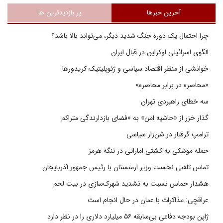
آخرین خبرها
پر بازدیدترین ها
چرا احتمال یک دوره جنگ شدید دیگر، می‌تواند بالا باشد؟
الگوی اسرائیلی اوکراین در قبال ایران
خوانشی از منظر اقتصاد سیاسی و ژئوپلیتیک کریدورها
«محاصره در برابر محاصره»
سه خطای راهبردی تهران
گذار خزر از «حاشیه امن» به «فضای بازدارندگی متراکم
ترامپ گرفتار در شن‌زار سیاسی
حمله موشکی به کشتی اماراتی در تنگه هرمز
تماس تلفنی نخست وزیر ارمنستان با رئیس جمهور آذربایجان
هشدار حماس نسبت به تشدید شهرک‌سازی در بیت‌ لحم
عراقچی: مذاکرات با عمان در حال انجام است
ژاپن بودجه دفاعی بی‌سابقه ۵۶ میلیارد دلاری را در نظر دارد