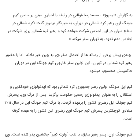
به گزارش «نیمروز» ، محمدرضا فرقانی در رابطه با اخباری مبنی بر حضور کیم
جونگ اون رهبر کره شمالی در تهران، به خبرنگار نیمروز گفت:«کره شمالی در
سطح سران در این اجلاس شرکت خواهد کرد و رهبر کره شمالی برای شرکت در
اجلاس عدم تعهد، به تهران سفر میکند.»
چندی پیش برخی از رسانه ها از احتمال سفر وی به چین خبر دادند. اما با حضور
رهبر کره شمالی در تهران، این اولین سفر خارجی کیم جونگ اون در دوران
حاکمیتش محسوب میشود.
کیم ایل سونگ اولین رهبر جمهوری کره شمالی بود که ایدئولوژی خودکفایی و
استقلال را به عنوان ایدئولوژی رسمی حکومت برگزید. پس از مرگ وی، پسرش
کیم جونگ ایل رهبری کشور را برعهده گرفت، با مرگ کیم جونگ ایل در سال ۲۰۱۱
میلادی کوچکترین پسرش کیم جونگ اون رهبری این کشور را به عهده گرفته
است.
کیم جونگ اون، پسر رهبر سابق، با لقب "وارث کبیر" جانشین پدر شده است. وی