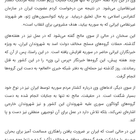
وی در این باره گفته: «ایران نه تنها شریک جنایات رژیم است، بلکه مرتکب کشتار
غیرنظامیان می‌شود. در نتیجه من درخواست کردم عضویت ایران در سازمان
کنفرانس اسلامی به حال تعلیق دربیاید. بر پایه کنوانسیون‌های ژنو، هر شهروند
غیرنظامی ایرانی که به سوریه بیاید، هدف مشروعی برای انقلاب است».
این سخنان در حالی از سوی مالح گفته می‌شود که در عمل نیز در هفته‌های
گذشته، حملات گروه‌های مسلح مخالف دولت اسد به شهروندان ایران، به ویژه
خبرنگاران ایرانی حاضر در سوریه افزایش یافته است. در این راستا، پس از آن که
چند هفته پیش، این گروه‌ها خبرنگار «پرس تی وی» را در این کشور به قتل
رساندند، روز گذشته نیز حمله‌ای به دفتر شبکه خبری «العالم» به دست این گروه‌ها
انجام گرفت.
از سوی دیگر، ادعاهای وی درباره کشتار مردم سوریه توسط ایران نیز در نوع خود
بسیار شگفت است. در حقیقت، مالح نه تنها به جنایات انجام شده به دست
گروه‌های گوناگون سوری علیه شهروندان این کشور و نیز شهروندان خارجی
اشاره‌ای نمی‌کند، بلکه تلاش دارد در عمل برای آن توجیهی منطقی نیز دست و پا
کند.
این در حالی است که ایران بر ضرورت یافتن راهکاری مسالمت آمیز برای بحران
سوریه، با مشارکت همه گروه‌های موافق و مخالف تأکید کرده و تنها وجه ممیزه