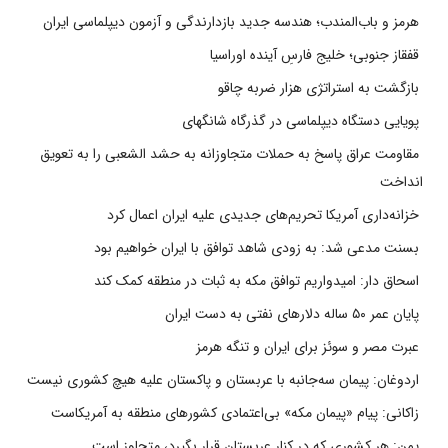
هرمز و باب‌المندب؛ هندسه جدید بازدارندگی و آزمون دیپلماسی ایران
قفقاز جنوبی؛ خلیج فارسِ آینده اوراسیا
بازگشت به استراتژی هزار ضربه چاقو
پویایی دستگاه دیپلماسی در گذرگاه شانگهای
مقاومت عراق پاسخ به حملات متجاوزانه به حشد الشعبی را به تعویق
انداخت
خزانه‌داری آمریکا تحریم‌های جدیدی علیه ایران اعمال کرد
بسنت مدعی شد: به زودی شاهد توافق با ایران خواهیم بود
اسحاق دار: امیدواریم توافق مکه به ثبات در منطقه کمک کند
پایان عمر ۵۰ ساله دلارهای نفتی به دست ایران
عبرت مصر و سوئز برای ایران و تنگه هرمز
اردوغان: پیمان سه‌جانبه با عربستان و پاکستان علیه هیچ کشوری نیست
زاکانی: پیام «پیمان مکه» بی‌اعتمادی کشورهای منطقه به آمریکاست
یمن: هر کشوری که در کنار عربستان قرار بگیرد، متجاوز است