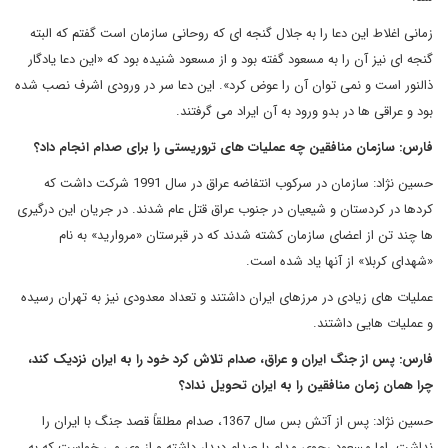
زمانی اغلاط این دعا را به جلال گنجه ای که روحانی سازمان است گفتم که البته
گنجه ای نیز آن را به مسعود گفته بود و از مسعود شنیده بود که «این دعا یادگار
ذالنور است و نمی توان آن را عوض کرد».
این دعا سر در ورودی اشرف نصب شده
بود و عراقی ها در بدو ورود به آن ایراد می گرفتند.
فارس: سازمان منافقین چه عملیات های تروریستی را برای صدام انجام داد؟
حسین نژاد: سازمان در سرکوب انتفاضه عراق در سال 1991 شرکت داشت که
کردها در کردستان و شیعیان در جنوب عراق قتل عام شدند. در جریان این درگیری
ها چند تن از اعضای سازمان کشته شدند که در قبرستان «مروارید» به نام
«شهدای کربلا» از آنها یاد شده است
.
عملیات های زیادی در مرزهای ایران داشتند و تعداد معدودی نیز به تهران رسیده
و عملیات هایی داشتند.
فارس: پس از جنگ ایران و عراق، صدام تلاش کرد خود را به ایران نزدیک کند،
چرا همان زمان منافقین را به ایران تحویل نداد؟
حسین نژاد: پس از آتش بس سال 1367، صدام مطلقاً قصد جنگ با ایران را
نداشت، اما مسعود رجوی مدام با صدام دیدار داشته و از وی می خواست که به