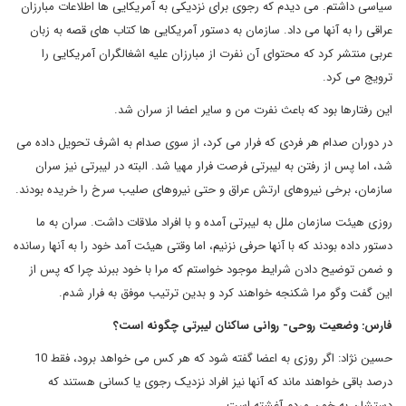
سیاسی داشتم. می دیدم که رجوی برای نزدیکی به آمریکایی ها اطلاعات مبارزان
عراقی را به آنها می داد. سازمان به دستور آمریکایی ها کتاب های قصه به زبان
عربی منتشر کرد که محتوای آن نفرت از مبارزان علیه اشغالگران آمریکایی را
ترویج می کرد.
این رفتارها بود که باعث نفرت من و سایر اعضا از سران شد.
در دوران صدام هر فردی که فرار می کرد، از سوی صدام به اشرف تحویل داده می
شد، اما پس از رفتن به لیبرتی فرصت فرار مهیا شد. البته در لیبرتی نیز سران
سازمان، برخی نیروهای ارتش عراق و حتی نیروهای صلیب سرخ را خریده بودند.
روزی هیئت سازمان ملل به لیبرتی آمده و با افراد ملاقات داشت. سران به ما
دستور داده بودند که با آنها حرفی نزنیم، اما وقتی هیئت آمد خود را به آنها رسانده
و ضمن توضیح دادن شرایط موجود خواستم که مرا با خود ببرند چرا که پس از
این گفت وگو مرا شکنجه خواهند کرد و بدین ترتیب موفق به فرار شدم.
فارس: وضعیت روحی- روانی ساکنان لیبرتی چگونه است؟
حسین نژاد: اگر روزی به اعضا گفته شود که هر کس می خواهد برود، فقط 10
درصد باقی خواهند ماند که آنها نیز افراد نزدیک رجوی یا کسانی هستند که
دستشان به خون مردم آغشته است.