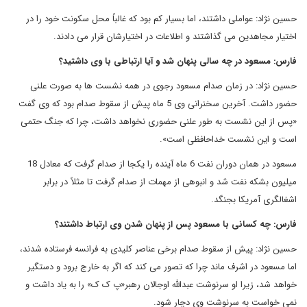
حسین نژاد: عواملی داشتند، اما بسیار کم بود که غالباً محل سکونت خود را در
اختیار مجاهدین می گذاشتند و اطلاعات در اختیارشان قرار می دادند.
فارس: مسعود در چه سالی پنهان شد و آیا ارتباطی با وی داشتید؟
حسین نژاد: در زمان صدام مسعود رجوی در همه نشست ها به صورت علنی
حضور داشت. آخرین سخنرانی وی 5 ماه پیش از سقوط صدام بود که وی گفت
«پس از این نشست به طور علنی حضوری نخواهد داشت، چرا که جنگ حتمی
است و این نشست خداحافظی است»
.
مسعود در همان دوران نفت 6 ماه آینده را یکجا از صدام گرفت که معادل 18
میلیون بشکه نفت شد و انبوهی از مهمات از صدام گرفت تا مثلاً در برابر
اشغالگری آمریکا بجنگد.
فارس: چه کسانی با مسعود پس از پنهان شدن وی ارتباط داشتند؟
حسین نژاد: پیش از سقوط صدام برخی عناصر کلیدی به فرانسه فرستاده شدند،
اما مسعود در اشرف ماند چرا که تصور می کند که اگر به خارج برود و دستگیر
خواهد شد، زیرا او سرنوشت عبدالله اوجالان رهبر«پ ک ک» را به یاد داشت و
نمی خواست به سرنوشت وی دچار شود
.