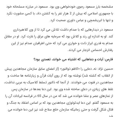
مشخصه بارز مسعود رجوی خودخواهی وی بود. مسعود در مبارزه مسلحانه خود
با جمهوری اسلامی که بیش از 2 هزار نفر را به کشتن داد، با کسی مشورت نکرد
و تنها با ابریشمچی و عباس داوری صحبت کرد.
مسعود در دیدارهایی که با صدام داشت تلاش می کرد تا از وی کلاهبرداری
کند. او به اندازه ای رند و کلاش بود که سرمایه های عراق را غارت کرد. او در مقابل
صدام به قدری ابراز ذلت و خواری می کرد که حتی اطرافیان صدام نیز از این
رفتارش احساس انزجار می کردند.
فارس: آیات و دعاهایی که اشتباه می خواند، تعمدی بود؟
حسین نژاد: نه، دعایی را «کاظم ذوالنور» (از اعضای سابق سازمان مجاهدین پیش
از انقلاب که کشته شد) نوشته بود که از روی آیات قرآن و زیارتنامه ها ساخت و
مجاهدین در قنوت می خواندند
. از آنجا که ذالنور تسلط کلاسیک به عربی نداشت،
غلط های زیادی در دعای ساخته شده وی بود. این دعا بعدها در سازمان پس
از نمازهای عصر و عشا خوانده می شد که من در سال 65 در فرانسه ایرادات آن را
به مسعود گفتم. این دعا ایدئولوژی مجاهدین بود که بر اساس اعتقاد به جنگ و
قتال شکل گرفت و حتی زمانیکه سازمان خلع سلاح شد نیز این دعا خوانده می
شد.