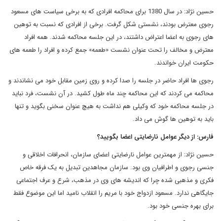
حسین نژاد: در سال 1380 برای محاکمه افرادی که به برخی سیاست های مسعود
رجوی معترض بودند، نشستی شکل گرفت. برخی از افرادی که نسبت به توهین
های رجوی به اعضا اعتراض داشتند، در این جلسه محاکمه شدند. همه افراد
معترض و مخالف را تحت عنوان نشست «طعمه» جمع کرده و افراد را طعمه های
حکومت ایران خواندند.
رجوی ها افراد حاضر در جلسه را صدا کرده و روی زمین مقابل خود می نشاندند و
محاکمه می کردند که این محاکمه چند ماه طول کشید. در آن نشست، فرد نباید
در جلسه محاکمه خود که وکیلی هم نداشت به هیچ عنوان سخنی بگوید و تنها
باید به توهین ها گوش می داد.
فارس: از دیگر عوامل نارضایتی اعضا بگویید؟
حسین نژاد: از مهمترین عوامل نارضایتی اعضای سازمان، انحرافات اخلاقی و
جنسی رجوی و اطرافیان وی بود
. سازمان مجاهدین تبدیل به یک فرقه خاص
فکری و مذهبی شده چرا که اندیشه های وی در مذهب، شرع و عرف اجتماعی
جایگاهی ندارد. مسعود ازدواج خود با مریم را انقلاب نامید اما این موضوع فقط
برای بهره جنسی خود بود.