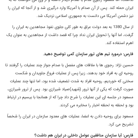
ایران حمله کند. پس از آن صدام با آمریکا وارد درگیری شد و از آنجا که ایران را
نیز دشمن آمریکا می دانست به جمهوری اسلامی نزدیک شد.
از سال 1380 به بعد دولت عراق به طور کلی جلوی نفوذ مجاهدین به ایران را
گرفت، اما آنها را تحویل ایران نداد چرا که قصد داشت از مجاهدین به عنوان یک
اهرم استفاده کند
.
فارس: درمورد تیم های ترور سازمان کمی توضیح دهید.
حسین نژاد: رجوی ها با ملاقات های مفصل با صدام جواز چند عملیات را گرفتند تا
روحیه ای به افراد خود بدهند، زیرا پس از عملیات فروغ جاویدان و شکست
سختی که خوردیم، روحیه افراد به شدت تضعیف شده بود، اما تنها چند عملیات
صورت گرفت که یکی از آنها ترور (شهید)صیاد شیرازی بود.
پس از ترور شیرازی،
مسعود در جلسه ای این عملیات را شرح داد چرا که از همانجا با بیسیم در ارتباط
بود و لحظه به لحظه اخبار را مخابره می کردند.
مسعود برای روحیه دادن به اعضا، عملیات های معدود سازمان در ایران را شخصاً
تشریح می کرد.
فارس: آیا سازمان منافقین عوامل داخلی در ایران هم داشت؟