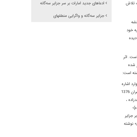
ت تلاش
ادعاهای جدید امارات بر سر جزایر سه‌گانه
جزایر سه‌گانه و واگرایی منطقه‏ای
قشه
تلاش، پرونده و هویت سازی برای ادعاهای کارفرمای خود با خوشحالی در گزارش 23 ژوییه خود
«دیده
ست. اثر
صر منتشر شده
وشته است
:
ارد اشاره
کرد: «مبانی حقوق حاکمیت ایران بر جزایر تنب و ابوموسی »، تهران 1380 ش اصغر جعفری ولدانی و «نگاهی تاریخی به جزایر ایرانی تنب و ابوموسی» ، تهران 1376
 کوچک» ، تهران 1381 ش ؛ پیروز مجتهدزاده ،
جتهدزاده)؛
ر ادعا بر جزایر
و موسی» نوشته