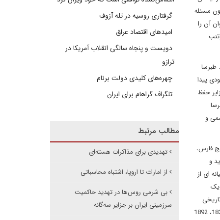
گون مسئله
گرفتاری روسیه در تله آزوف
ن آن را
امیدهای اقتصاد عراق
تنب
دویست و پنجاه سالگی انقلاب آمریکا در
ترازو
 طبرسا
چهره‌های کلیدی دولت برنام
ودی پیدا
ایر حفظ
تلگراف گراهام برای ایران
رسا
د تازه آزاد شده رسمی و
مطالب مرتبط
یج فارس،
تهدیدی برای مذاکرات هسته‌ای
د و
از امارات تا اروپا، اشتباه محاسباتی
نه ای از
 یک
بی شرمی روس‌ها در تهدید حاکمیت
ک مهم حقوقی و تاریخی
سرزمینی ایران بر جزایر سه‌گانه
می تواند با یک پوزش خواهی ساده رفع و رجوع شود. در همین گزارش توجیهی و حقوقی ضمن اعتراف به وجود دست کم سه نقشه دیگر به تاریخ های 1832، 1892