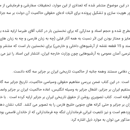
ی در این موضوع منتشر شده که تعدادی از این موارد، تحقیقات سفارشی و فرمایشی از 
 هویت سازی و تشکیل پرونده برای اثبات ادعای حقوقی حاکمیت آن دولت بر سه جزایر
ح شده و حجم اسناد و مدارکی که برای نخستین بار در کتاب آقای طبرسا ارایه شده به
یز و ممتاز بودن این اثر نسبت به همه آثار قبلی (چه به زبان فارسی و چه به زبان های
است. بسیاری از اسناد و نقشه های این کتاب (بیش از هفتاد برگ سند و 15 قطعه نقشه از آرشیوهای داخلی و خارجی) برای نخستین بار است که
ترسی آسان عمومی به آرشیوهایی چون وزارت خارجه ایران، انتشار این اسناد را نیز می 
 دفاعی مستند وهمه جانبه از حاکمیت تاریخی ایران بر جزایر سه گانه دانست
.
 است. در این کتاب ضمن بررسی مفاهیم حقوقی وسیاسی حاکمیت، تاریخ جزایر سه گان
 ایران بر جزایر، اشغال جزایر به وسیله انگلیس، اعاده حاکمیت ایران بر جزایر واعما
بعد مورد بررسی قرار گرفته است. کتاب تصویری روشن از حقوق تاریخی ایران بر جزایر ارایه کرده است . با 
ن بر جزایر و حتی کرانه های جنوبی خلیج فارس را به تصویر می کشد. کتاب نشان دهند
وزدهم است و نیز تابعیت ایرانی فرمانداران لنگه چه فرماندارانی که از خاندان قاسمی بود
کور می توان به موارد ذیل اشاره کرد
: