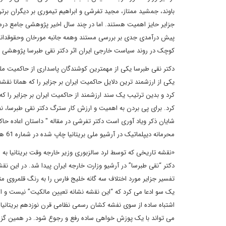
باوند، جمشید ممتاز، مجید تفرشی و ابراهیم تیموری بر دیگران برتر
جزایر حایز اهمیت هستند. اما در چند سال اخیر پژوهشی جامع درمور
پیش درآمدی جدی بر بررسی مستند وهمه جانبه مورخان وحقوقدانان 
کوچک در روند سیاست خارجی ایران اثر دکتر نقی طبرسا پژوهشی جا
دکتر نقی طبرسا یکی از مهمترین کوشندگان پاسداری از حاکمیت ملی 
یکی از ارزشمند ترین دلایل حاکمیت ایران بر جزایر را که همانا نق
کرد و بدین ترتیب یک سند ارزشمند از حاکمیت ایران بر جزایر را که
کرد. برای پی بردن به اهمیت و ارزش کار سترگ دکتر نقی طبرسا، نظ
محرمانه دیپلماتیک در آرشیو ملی بریتانیا چاپ شده در شماره 61 هفته نامه شهروند امروز چاپ تهران در این باره می نویسد
«نقشه تاریخی که توسط لرد سالزبوری وزیر خارجه وقت بریتانیا به
دکتر “نقی طبرسا” در آرشیو وزارت خارجه ایران پیدا شد. در این ن
تفسیر جزایر مورد اختلاف سه گانه خلیج فارس را به رنگ قلمروی متع
یک سو ادعا می کرد که “این نقشه نشانه تعیین مالکیت” نیست و از