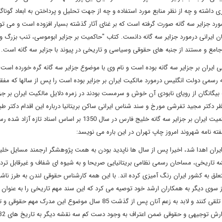
ی داشته و چه از نظر منابع مورد استفاده و چه از جهت تحلیل و پرداختن به ابعاد گونا
د جزایر سه گانه صورت گرفته است که بر غنای آثار گذشته بسیار افزوده است و می توا
ایرانی درمورد جزایر سه گانه دانست. کتاب "حاکمیت بر جزایر ابوموسی، تنب بزرگ و
مع و مستند از جنبه های حقوقی وسیاسی و تاریخی در پیوند با جزایر سه گانه است
.
ایران بر جزایر سه گانه بوده است و نام وی با موضوع جزایر سه گانه گره خورده است.
شه رسمی دولت انگلیس درمورد مالکیت ایران بر جزایر بوده است را پس از سالها که مفق
 بیگانگان از رویای نابودی آن خوش و سرمست بودند در زمره دلایل مالکیت ایران بر جز
ر دکتر مجید تفرشی مورخ و سند شناس ایرانی ساکن بریتانیا درباره این اقدام دکتر طب
شایان ذکر ویاد آوری است دکتر تفرشی در مقاله " داستان اعاده حاکمیت ایران بر جزایر سه گانه خلیج فارس در سال 1350 بر اساس اسنا
:
 ایران اهدا شد، اخیرا پس از سال ها ناپدید بودن به همت پژوهشگر ارجمند مسایل خل
قشه تاریخی، مساحان رسمی نظامی بریتانیایی صریحا و به شیوه ای شفاف و غیرقابل تردی
لق به کشور ایران رنگ آمیزی کرده اند. با این همه کارشناس حقوقی لندن به طرز ناشیا
 سوی دیگر به همکاران ارشد خود توصیه می کرد که این سند مهم تاریخی را به عنوان
اشتباه ساده از سوی نفشه کشان رسمی نظامی قرن نوزدهم بریتانیا تلقی کنند و لابد به زعم آنان پس از گذشت 85 سال موضوع این مدر