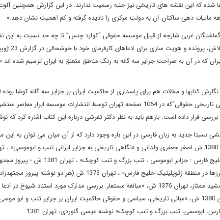
ها ادعا شده که این نقشه های تاریخی نیز جنبه رسمیت ندارند. در این گزارش همچنین آلو
 دهه مالیات دهی ساکنان آن به دولت مرکزی را نادیده گرفته و کم اهمیت نشان دهد
.
»
اشتگان غربی شارجه از قبیل موسسه حقوقی “کوارد چنس” تا چه حد نسبت به این ن
حساسند. این موسسه حقوقی انگلیسی-آمریکایی پس از مدت ها 
ی دولت بریتانیا به ایران که در آن به صراحت جزایر سه گانه به رنگ مناطق متعلق به ایران ترسیم شده اند 
ارش کتابها و مقالات هم برای پاسداری از حاکمیت ایران بر جزایر سه گانه کوشا بوده ا
مهم نقی طبرسا کتاب "جزایر سه گانه ایرانی در خلیج فارس، پژوهشی تاریخی حقوقی"که در 1064 صفحه تهران توسط انتشارات موسسه ابرار معا
 بررسی قرار داده است. بازهم باید به نظر دکتر تفرشی درباره این کتاب اشاره کرد که ن
شی نسبتا جدید به زبان فارسی در این باره وجود دارد که از آن میان می توان به این مو
ش ؛ (هر دو نوشته اصغر جعفری ولدانی)، «جغرافیای جزایر ایرانی خلیج فارس : جزایر ابوموسی ، تنب بزرگ و تنب
«تاریخ و جغرافیای سیاسی جزایر تنب و ابوموسی » و «کشورها و مرزها در منطقة ژئوپلیتیک خلیج فارس» ، تهران 1373 ش (هر دو نوشته پیروز م
«وضعیت حقوقی جزایر ابوموسی ، تنب بزرگ و کوچک »، نوشته جمشید ممتاز، تهران 1376 ش، «مبالغة مستعار: بررسی مدارک مورد استناد شیوخ د
تنب کوچک ، تنب بزرگ ، ابوموسی»، نوشته محمدعلی موحد، تهران 1380 ش، «مبانی تاریخی، سیاسی و حقوقی حاکمیت ایران بر جزایر تنب و اب