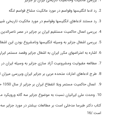
1. بررسی مالکیت وحاکمیت تاریخی ایران بر جزایر
2. رد ادعا انگلیسها وقواسم در مورد مالکیت مشاع قواسم لنگه
3. رد مستند ادعاهای انگلیسها وقواسم در مورد مالکیت تاریخی شیوخ شارجه وراس الخیمه بر جزایر ایرانی
4. بررسی اعمال حاکمیت مستقیم ایران بر جزایر در عصر ناصرالدین شاه ومظفرالدین شاه
5. بررسی اشغال جزایر به وسیله انگلیسها ونامشروع بودن این اشغال
6. اشاره به اعتراضهای مکرر ایران به اشغال جزایر وقصد مستمر ایران برای آزادسازی جزایر واعمال حاکمیت برآن
7. مطالعه مقبولیت ومشروعیت آزاد سازی جزایر به وسیله ایران در سال 1350 خورشیدی
8. طرح ادعاهای امارات متحده عربی بر جزایر ایران وبررسی میزان اعتبار این ادعاها ورد آنان با مستندات تاریخی وموازین حقوق بین الملل
9. اعمال حاکمیت مستمر وبلا انقطاع ایران بر جزایر از سال 1350 خورشیدی به بعد
10. وحدت ملی ایرانیان نسبت به موضوع جزایر سه گانه ورویکرد مشابه دولتهای پیش وپس از انقلاب در ضرورت پاسداری از حاکمیت مطلق ایران بر جزایر سه گانه
کتاب دکتر طبرسا مدخلی است بر مطالعات بیشتر در مورد جزایر سه گان
است./16