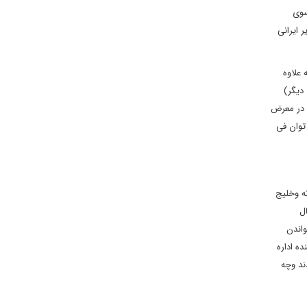
سوی
 ایرانی
 علاوه
 دیگر)
 منتشر و در معرض
توان فی
ه وخلیج
ل
خواندن
ه اداره
ند وچه