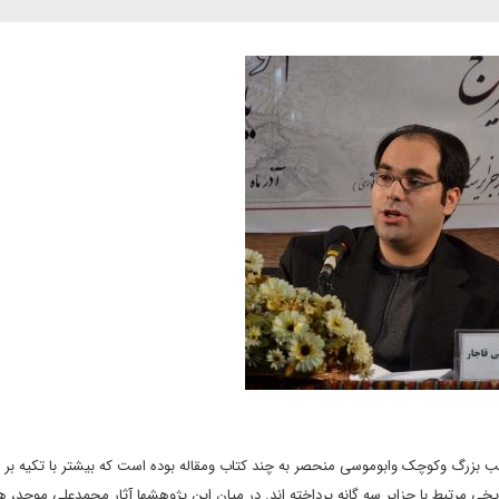
ب بزرگ وکوچک وابوموسی منحصر به چند کتاب ومقاله بوده است که بیشتر با تکیه بر ا
خی مرتبط با جزایر سه گانه پرداخته اند. در میان این پژوهشها آثار محمدعلی موحد، 