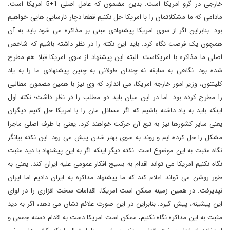
خارجی در گرو امریکا است. بدین مضمون که عامل اصلی 1+5 امریکا است.
مادامی که ما مشکلاتمان را با امریکا حل نکنیم قطعا دچار نارسایی هایی خواهیم
بود. بنابراین اگر از سوی امریکا پیشنهادی مبنی بر مذاکره می شود باید به آن
همچون یک فرصت نگاه کرد. باید این نکته را در نظر داشته باشیم که شاخص
اصلی ما مذاکره با امریکاست. البته این پیشنهاد از سوی امریکا قبلا هم مطرح
شده بود. نگاهی به سابقه نه چندان طولانی به چنین پیشنهادی ما را به یاد
کلینتون، وزیر امور خارجه امریکا، می اندازد که وی نیز با همین مضمون مطالبی
را مطرح کرده بود. اما در این میان باید دو مطلب را در نظر داشت؛ نکته اول
اینکه باید به یاد داشته باشیم که اگر مسائل مان را با امریکا حل کنیم دیگران
یعنی سایر کشورها نیز به تبع آن حرکت خواهند کرد. یعنی با طرف اصلی ماجرا
مشکل را حل کرده ایم و روند به سوی بهتر شدن پیش می رود. این نکته بیانگر
نگاه مثبت به این موضوع است. نکته دیگر اینکه اگر به این پیشنهاد با دید مثبت
نگاه نکنیم امریکا می تواند اقدام به بسیج افکار عمومی علیه ایران کند. یعنی به
طور روشن می تواند اعلام کند که ما پیشنهاد مذاکره به ایران دادیم اما ایران
نپذیرفت. در همین زمینه ممکن است امریکا، اقدامات سخت افزاری را در لوای
این پیشینه، پیش گیرد. بنابراین در این صورت علائم نشان می دهد، اگر به دید
مثبت به این مذاکره نگاه نکنیم، ممکن است امریکا دست به اقدام دسته جمعی و