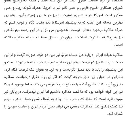
استفاده از ابزار سخت افزاری بزند. بر این مبنا احتمال اینکه کشورهای عضو
شورای همکاری خلیج فارس و حتی ناتو نیز با امریکا همراه شوند زیاد و حتی
ممکن است امریکا تایید شورای امنیت را نیز در همین زمینه بگیرد. بنابراین
بهترین مساله این است که به پیشنهاد امریکا با دید مثبت نگاه و توجه کنیم که
صرف مذاکره برخورد انفعالی نیست. همچنین می توان در این زمینه نیم نگاهی
نیز به پیشینه مذاکرات انداخت. ایران در مسائل مختلف سابقه مذاکره داشته
است.
مذاکره هیات ایرانی درباره حل مساله عراق نیز بین دو طرف صورت گرفت و از این
دست نمونه ها نیز کم نیست. بنابراین مذاکره دوجانبه کم سابقه هم نبوده است و
این پیشنهاد را باید با دید عمیق نگریست و به آن، به عنوان یک فرصت نگاه کرد.
بنابراین می توان این طور نتیجه گرفت که اگر ایران با تکرار درخواست مذاکره
پذیرای آن نباشد، فضای آینده را به نفع امریکا فراهم می کند. قطعا برخورد امریکا
نیز این گونه خواهد بود که ما قصد مذاکره داشتیم اما ایران نپذیرفت. در پایان نیز
مورد تاکید است که مذاکرات رسمی می تواند به شفاف شدن فضای ذهنی مردم
نیز کمک زیادی کند. مذاکرات رسمی می تواند ذهن مردم ایران و جامعه جهانی را
شفاف کند.