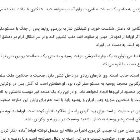
وتین به خاطر یک عملیات نظامی ناموفق آسیب خواهد دید. همکاری با ایالات متحده می
نگامی که داعش شکست خورد، واشینگتن نیاز به بررسی روابط پس از جنگ با مسکو دارد 
ر اوباما از تعهدش مبنی بر سقوط اسد عقب نشینی کند و بر سر انتقال آرام در دمشق تو
م کنند، به دست می آورند.
ن فقط می توان به یک چاره اندیشی موقت رسید و نه حتی یک مصالحه: پوتین نمی توان
ضع ضعف مذاکره می کند.
کره است، جالب است. وی کارهای زیادی در داخل کشور دارد، صحبت با جانشین ملک سلم
بزرگترین مسجد روسیه به مسکو سفر کرده بود. او مطمئن است که آتش بس در اوکراین 
محدود از نیروها انجام نخواهد داد. او در این راه یک متحد غیر دوست داشتنی به نام 
 با متحدین سوریه یعنی ایران و روسیه باید با اسد هم برای پایان این منازعه صحبت
می در حمایت از اسد، برای پیدا کردن راه حل مذاکره تلاش کرده است. اوباما به نوبه خ
کن است رهبر روسیه به دنبال تشدید وضعیت در سوریه و اوکراین باشد.
همان طور که فیلیپ گوردون اخیراً در مقاله ای مفصل نوشته اوباما آماده «فکر کردن
ال تغییر فوری حکومت نیست و در این زمینه به دنبال مصالحه است و با روسیه و ایرا