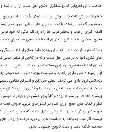
خلافت با آن تعریفی که روشنفکران دنیای اهل سنت از آن داشته و سا
خشونت داعش تاکتیک و روش بود و نه تفکر برآمده از ایدئولوژی 
صبغه و رنگ دینی بدهد، بلکه با سمبول هایی نظیر زنجیر به پا بست
انتقام گیری از غرب و تحقیر غربی ها را دارد. اقداماتی که خود غ
مبنای اسلامی، بلکه ناشی از تزریق اندیشه سیاسی بعث برای کسب
زیرا اسلام با قرائت عامی که از آن وجود دارد جدای از کج سلی
های فکری آنها نه در میان اهل سنت و نه در تشیع از منظر مبا
تحقق اهداف مقطعی، بهم زدن معادلات در صحنه عملیاتی و البته اقد
این زمینه داعش دارای راهبرد و سیاست ویژه عملیاتی مخصوص به خود
رنسانس اروپا بازی می کردند. یعنی سربازان و افسران نظامی رسمی
دولت قرار می دادند و به شکل پول نقد یا واگذاری زمین پاداش می
پیشبرد اهداف نیز مسلح بوده و کارکردی خشن تر و فراتر از مزدوران گ
قطر و کمک های جمع آوری شده در کشورهای عربی، فروش نفت مناطق
ثروتمندترین گروه مبارز و شورشی تبدیل شدند که سپس شکل ارت
نیست اگر غرب بخواهد به سیاست های برخورد دوگانه و روش های ت
هستند خاتمه دهد و باعث ترویج خشونت نشود.