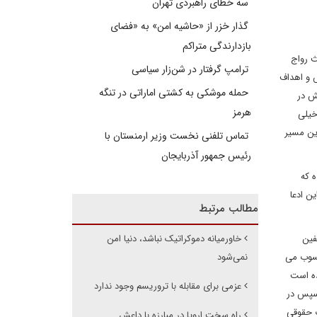
سه خطای راهبردی تهران
گذار خزر از «حاشیه امن» به «فضای
بازدارندگی متراکم
ث رواج
ترامپ گرفتار در شن‌زار سیاسی
ش و اهداف
حمله موشکی به کشتی اماراتی در تنگه
ش در
هرمز
خیلی
ین مسیر
تماس تلفنی نخست وزیر ارمنستان با
رئیس جمهور آذربایجان
ه که
ن ادعا
مطالب مرتبط
فین
خاورمیانه دموکراتیک نباشد، دنیا امن
حسوب می
نمی‌شود
ده است
عزمی برای مقابله با تروریسم وجود ندارد
 سپس در
 حقوقی
راه سخت اروپا در مبارزه با داعش