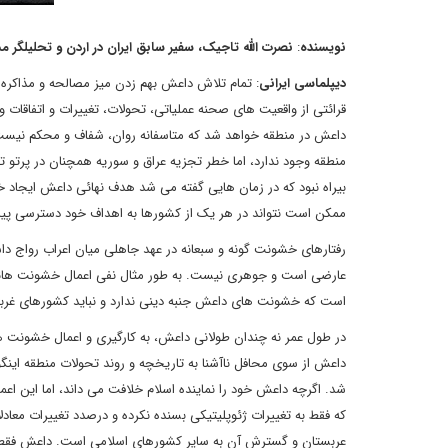
نویسنده
:
نصرت الله تاجیک، سفیر سابق ایران در اردن و تحلیلگر م
دیپلماسی ایرانی
: تمام تلاش داعش بهم زدن میز مصالحه و مذاکر
قرائتی از واقعیت های صحنه عملیاتی، تحولات، تغییرات و اتفاقات 
داعش در منطقه خواهد شد که متاسفانه روان، شفاف و محکم نیست. 
منطقه وجود ندارد، اما خطر تجزیه عراق و سوریه همچنان در پرتو 
بیراه نبود که در زمان هایی گفته می شد هدف نهائی داعش ایجاد 
ممکن است نتواند در هر یک از کشورها به اهداف خود دسترسی پید
رفتارهای خشونت گونه و سبعانه در عهد جاهلی میان اعراب رواج داش
عارضی است و جوهری نیست. به طور مثال نفی اعمال خشونت هائی 
است که خشونت های داعش جنبه دینی ندارد و نباید کشورهای غربی
در طول عمر نه چندان طولانی داعش، به کارگیری و اعمال خشونت 
داعش از سوی محافل ناآشنا به تاریخچه و روند تحولات منطقه ای
شد. اگرچه داعش خود را نماینده اسلام خلافت می داند، اما این 
که فقط به تغییرات ژئوپلیتیکی بسنده نکرده و درصدد تغییرات معا
عربستان و گسترش آن به سایر کشورهای اسلامی است. داعش فقط 