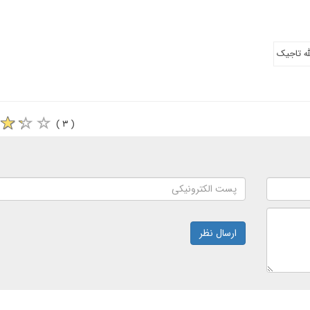
له تاجیک
( ۳ )
ارسال نظر