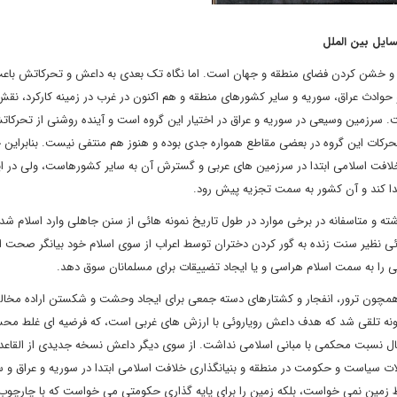
سایل بین الملل
ه و خشن کردن فضای منطقه و جهان است. اما نگاه تک بعدی به داعش و تحرکاتش باع
و حوادث عراق، سوریه و سایر کشورهای منطقه و هم اکنون در غرب در زمینه کارکرد، نق
سرزمین وسیعی در سوریه و عراق در اختیار این گروه است و آینده روشنی از تحرکات
تحرکات این گروه در بعضی مقاطع همواره جدی بوده و هنوز هم منتفی نیست. بنابراین 
خلافت اسلامی ابتدا در سرزمین های عربی و گسترش آن به سایر کشورهاست، ولی در ا
ا کند و آن کشور به سمت تجزیه پیش رود.
ته و متاسفانه در برخی موارد در طول تاریخ نمونه هائی از سنن جاهلی وارد اسلام شد
نظیر سنت زنده به گور کردن دختران توسط اعراب از سوی اسلام خود بیانگر صحت ای
 را به سمت اسلام هراسی و یا ایجاد تضییقات برای مسلمانان سوق دهد.
همچون ترور، انفجار و کشتارهای دسته جمعی برای ایجاد وحشت و شکستن اراده مخال
نگونه تلقی شد که هدف داعش رویاروئی با ارزش های غربی است، که فرضیه ای غلط م
اعمال نسبت محکمی با مبانی اسلامی نداشت. از سوی دیگر داعش نسخه جدیدی از القاع
دلات سیاست و حکومت در منطقه و بنیانگذاری خلافت اسلامی ابتدا در سوریه و عراق و
زمین نمی خواست، بلکه زمین را برای پایه گذاری حکومتی می خواست که با چارچوب