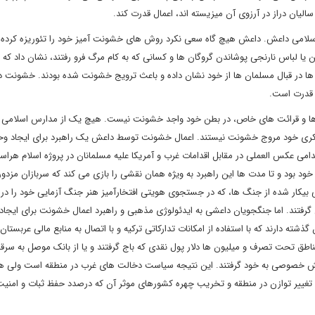
لیان دراز در آرزوی آن میزیسته اند، اعمال قدرت کند.
اسلامی داعش. داعش هیچ گاه سعی نکرد روش های خشونت آمیز خود را تئوریزه کرده و
ن یا لباس نارنجی پوشاندن گروگان ها و کسانی که به کام مرگ فرو رفتند، نشان داد که
ربی ها در قبال مسلمان ها از خود نشان داده و باعث ترویج خشونت شده بودند. خشونت 
 قدرت است.
قگی ها و قرائت های خاص، در بطن خود واجد خشونت نیست. هیچ یک از مدارس اسلامی 
نی فکری خود مروج خشونت نیستند. اعمال خشونت توسط داعش یک راهبرد برای ایجاد 
امی عکس العملی در مقابل اقدامات غرب و آمریکا علیه مسلمانان در پروژه اسلام هراسی
 بود و تا مدت ها این راهبرد به ویژه همان نقشی را بازی می کند که سربازان مزدور
 بیکار شده از جنگ ها، که در جستجوی هویتی افتخارآمیز هنر جنگ آزمایی خود را در ا
 گرفتند. اما جنگجویان داعشی به ایدئولوژی مذهبی و راهبرد اعمال خشونت برای ایجاد
ذشته دارند که با استفاده از امکانات تدارکاتی ترکیه و با اتصال به منابع مالی عربستا
 تحت تصرف و میلیون ها دلار پول نقدی که باج گرفتند و یا از بانک موصل به سرق
ش خصوصی به خود گرفتند. این نتیجه سیاست دخالت های غرب در منطقه است ولی هن
غییر توازن در منطقه و تخریب چهره کشورهای موثر آن که درصدد حفظ ثبات و امنیت