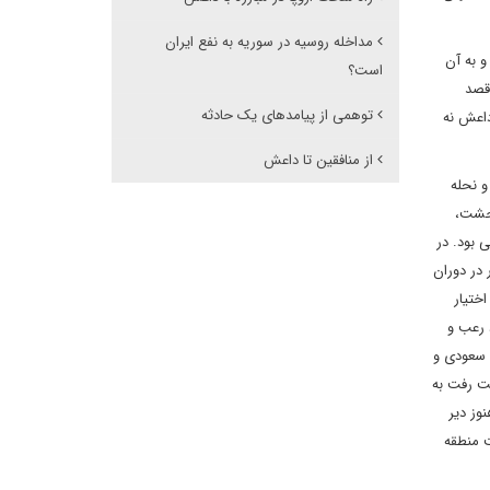
مداخله روسیه در سوریه به نفع ایران
 به آن
است؟
 قصد
توهمی از پیامدهای یک حادثه
داعش نه
از منافقین تا داعش
و نحله
وحشت،
 بود. در
 در دوران
ختیار
 رعب و
ن سعودی و
ت رفت به
وز دیر
 منطقه