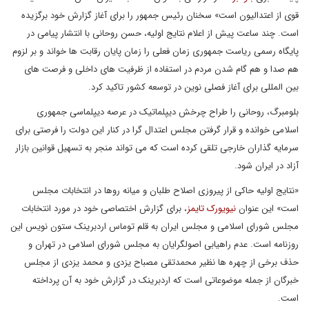
قوی از اعتدالیون است» سخنان رئیس جمهور را برای آغاز گزارش خود برگزیده
است. چند ساعت پیش از اعلام نتایج اولیه، حسن روحانی با انتشار پیامی در
پایگاه رسمی ریاست جمهوری زمان فعلی را زمان پایان رقابت ها خواند و بر لزوم
هم صدا و هم گام شدن مردم در استفاده از ظرفیت های داخلی و فرصت های
بین المللی برای آغاز فصلی نوین در توسعه کشور تاکید کرد.
بلومبرگ، روحانی را طراح چرخش دیپلماتیک در عرصه دیپلماسی جمهوری
اسلامی خوانده و قرار گرفتن مجلس اعتدال گرا در کنار این دولت را فرصتی برای
سرمایه گذاران خارجی تلقی کرده است که می تواند منجر به تسهیل قوانین بازار
آزاد در ایران شود.
«نتایج اولیه حاکی از پیروزی اصلاح طلبان و میانه روها در انتخابات مجلس
است» این عنوان
نیویورک تایمز
، برای گزارش اختصاصی خود در مورد انتخابات
مجلس شورای اسلامی و مجلس ایران به قلم توماس اردبرینک ستون نویس این
روزنامه است. عدم راهیابی اصولگرایان به مجلس شورای اسلامی در تهران و
حذف برخی از چهره ها نظیر محمدتقی مصباح یزدی و محمد یزدی از مجلس
خبرگان از جمله موضوعاتی است که اردبرینک در گزارش خود به آن پرداخته
است.