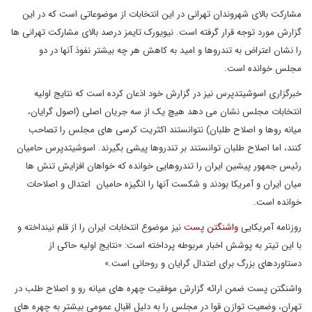
مشارکت بالای شهروندان تهرانی در این انتخابات از موضوعاتی است که در این
گزارش مورد توجه قرار گرفته است. نیویورک تایمز درصد بالای مشارکت تهرانی ها
را نشان اعتراض به تندروها و امید به کاهش هر چه بیشتر نفوذ آنها در دو
مجلس خوانده است.
خبرگزاری اسوشیتدپرس نیز در گزارش خود اذعان کرده است که نتایج اولیه
انتخابات مجلس نشان می دهد هیچ یک از سه جریان اصلی (اصول گرایان،
میانه روها و اصلاح طلبان) نتوانستند اکثریت کرسی های مجلس را تصاحب
کنند، اما اصلاح طلبان توانستند بر تندروها پیشی بگیرند. اسوشیتدپرس حامیان
رئیس جمهور پیشین ایران را تندروهایی خوانده که خواهان افزایش تنش ها
میان ایران و آمریکا بودند و شکست آنها را انگیزه حامیان اعتدال و اصلاحات
خوانده است.
روزنامه آمریکایی
واشنگتن پست
نیز موضوع انتخابات ایران را از قلم نینداخته و
با این تیتر به پوشش اخبار مربوطه پرداخته است: «نتایج اولیه حاکی از
دستاوردهای بزرگ برای اعتدال گرایان و روحانی است.»
واشنگتن پست ضمن ارائه گزارش موفقیت چهره های میانه رو و اصلاح طلب در
تهران، وضعیت توازن قوا در مجلس را به دلیل اقبال عمومی بیشتر به چهره های