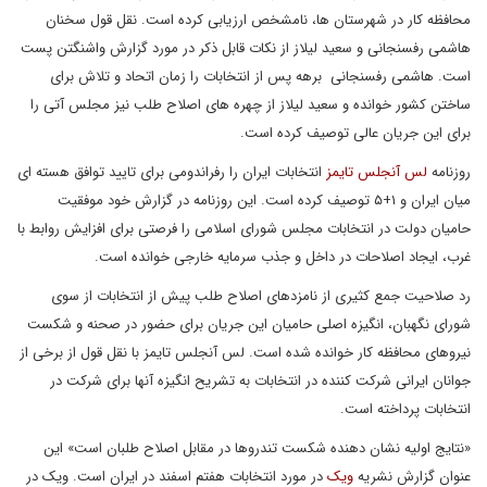
محافظه کار در شهرستان ها، نامشخص ارزیابی کرده است. نقل قول سخنان
هاشمی رفسنجانی و سعید لیلاز از نکات قابل ذکر در مورد گزارش واشنگتن پست
است. هاشمی رفسنجانی برهه پس از انتخابات را زمان اتحاد و تلاش برای
ساختن کشور خوانده و سعید لیلاز از چهره های اصلاح طلب نیز مجلس آتی را
برای این جریان عالی توصیف کرده است.
روزنامه
لس آنجلس تایمز
انتخابات ایران را رفراندومی برای تایید توافق هسته ای
میان ایران و ۱+۵ توصیف کرده است. این روزنامه در گزارش خود موفقیت
حامیان دولت در انتخابات مجلس شورای اسلامی را فرصتی برای افزایش روابط با
غرب، ایجاد اصلاحات در داخل و جذب سرمایه خارجی خوانده است.
رد صلاحیت جمع کثیری از نامزدهای اصلاح طلب پیش از انتخابات از سوی
شورای نگهبان، انگیزه اصلی حامیان این جریان برای حضور در صحنه و شکست
نیروهای محافظه کار خوانده شده است. لس آنجلس تایمز با نقل قول از برخی از
جوانان ایرانی شرکت کننده در انتخابات به تشریح انگیزه آنها برای شرکت در
انتخابات پرداخته است.
«نتایج اولیه نشان دهنده شکست تندروها در مقابل اصلاح طلبان است» این
عنوان گزارش نشریه
ویک
در مورد انتخابات هفتم اسفند در ایران است. ویک در