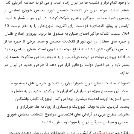
با وجود تمام فراز و نشیب ها در ایران زنده است و می تواند حماسه آفرینی کند.
هفتم اسفند، مردم ایران در انتخابات دهمین دوره مجلس شورای اسلامی و
پنجمین دوره مجلس خبرگان رهبری شرکت کردند. در این میان شعار « امید،
آرامش و رونق اقتصادی» توانست رای اکثریت شهروندان را به نفع لیست 30
+16، لیست ائتلاف فراگیر اصلاح طلبان به صندوق ها بریزد. پیروزی اصلاح طلبان
و چهره های معتدل در این دور از انتخابات مجلس و حذف برخی از چهره ها از
مجلس خبرگان نشان دهنده نه قاطع مردم به تندروی است. فضای سیاسی جدید
در ادامه پیروزی دولت در عرصه دیپلماسی و به نتیجه رساندن مذاکرات هسته ای
بستر لازم را در اختیار دولت روحانی قرار می دهد تا طرحی جدید در ایران در
اندازد.
تحولات سیاست داخلی ایران همواره برای رسانه های خارجی قابل توجه بوده
است. این موضوع بویژه در شرایطی که ایران با رویکردی جدید رو به تعامل با
سایر کشورها آورده اهمیت بیشتری پیدا می کند. نیویورک تایمز، واشنگتن
پست، گاردین، نشریه ویک، نیوزویک و بسیاری از روزنامه ها، خبرگزاری و
نشریات مطرح غربی در گزارش های اختصاصی موضوع انتخابات مجلس شورای
اسلامی و مجلس خبرگان ایران را مورد توجه قرار داده اند.
پایگاه خبری
بلومبرگ
در گزارشی با عنوان «انتخابات ایران نشان دهنده حمایت