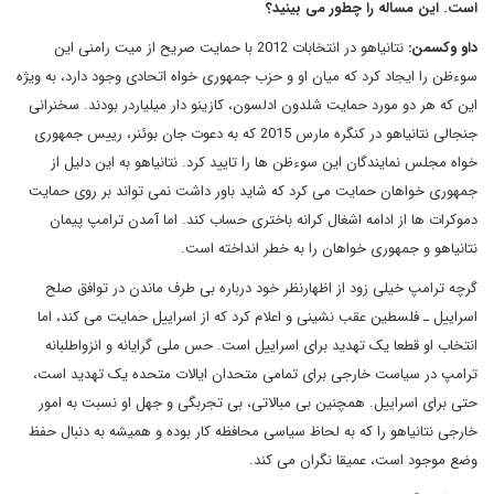
است. این مساله را چطور می بینید؟
داو وکسمن:
نتانیاهو در انتخابات 2012 با حمایت صریح از میت رامنی این
سوءظن را ایجاد کرد که میان او و حزب جمهوری خواه اتحادی وجود دارد، به ویژه
این که هر دو مورد حمایت شلدون ادلسون، کازینو دار میلیاردر بودند. سخنرانی
جنجالی نتانیاهو در کنگره مارس 2015 که به دعوت جان بوئنر، رییس جمهوری
خواه مجلس نمایندگان این سوءظن ها را تایید کرد. نتانیاهو به این دلیل از
جمهوری خواهان حمایت می کرد که شاید باور داشت نمی تواند بر روی حمایت
دموکرات ها از ادامه اشغال کرانه باختری حساب کند. اما آمدن ترامپ پیمان
نتانیاهو و جمهوری خواهان را به خطر انداخته است.
گرچه ترامپ خیلی زود از اظهارنظر خود درباره بی طرف ماندن در توافق صلح
اسراییل ـ فلسطین عقب نشینی و اعلام کرد که از اسراییل حمایت می کند، اما
انتخاب او قطعا یک تهدید برای اسراییل است. حس ملی گرایانه و انزواطلبانه
ترامپ در سیاست خارجی برای تمامی متحدان ایالات متحده یک تهدید است،
حتی برای اسراییل. همچنین بی مبالاتی، بی تجربگی و جهل او نسبت به امور
خارجی نتانیاهو را که به لحاظ سیاسی محافظه کار بوده و همیشه به دنبال حفظ
وضع موجود است، عمیقا نگران می کند.