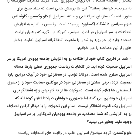
بلندتر از همیشه است؟"، "آیا رییس جمهوری آینده آمریکا مذاکرات خاورمیانه را
به سرانجام خواهند رساند؟" این ها پرسش هایی است که بنیاد صلح برای
خاورمیانه، یک سازمان غیرانتفاعی و منتقد اسراییل از
داو وکسمن، کارشناس
علوم سیاسی دانشگاه آکسفورد
، پرسیده است. وکسمن با اشاره به افزایش
اختلافات بر سر اسراییل در فضای سیاسی آمریکا می گوید که رهبران ایالات
متحده چاره ای جز روبه رو شدن با ماهیت اشغالگرانه اسراییل ندارند. بخش
هایی از این مصاحبه را می خوانیم:
-
شما در آخرین کتاب خود از اختلاف رو به افزایش جامعه یهودی امریکا بر سر
اسراییل صحبت کرده اید. در انتخابات ریاست جمهوری فعلی بارها مساله
اسراییل مطرح شده است. دونالد ترامپ در سخنرانی خود در آیپک در این باره
صحبت کرده، برنی سندرز در سخنرانی خود در بروکلین حمایت خود را از حقوق
فلسطینی ها اعلام کرده است. دموکرات ها از به کار بردن واژه اشغالگر برای
اسراییل خودداری می کنند اما جمهوری خواهان صراحتا اعلام کرده اند که
اسراییل یک قدرت اشغالگر نیست. تمام این تحولات را با درنظر گرفتن اختلاف
رو به افزایشی که شما معتقدید در جامعه یهودیان آمریکایی بر سر اسراییل
وجود دارد، چطور می بینید؟
داو وکسمن:
گرچه موضوع اسراییل اغلب در رقابت های انتخابات ریاست