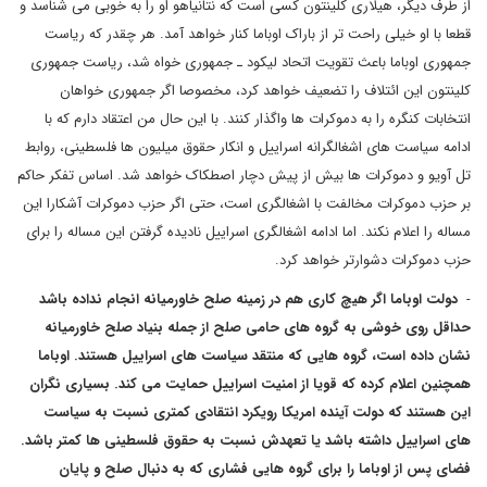
از طرف دیگر، هیلاری کلینتون کسی است که نتانیاهو او را به خوبی می شناسد و
قطعا با او خیلی راحت تر از باراک اوباما کنار خواهد آمد. هر چقدر که ریاست
جمهوری اوباما باعث تقویت اتحاد لیکود ـ جمهوری خواه شد، ریاست جمهوری
کلینتون این ائتلاف را تضعیف خواهد کرد، مخصوصا اگر جمهوری خواهان
انتخابات کنگره را به دموکرات ها واگذار کنند. با این حال من اعتقاد دارم که با
ادامه سیاست های اشغالگرانه اسراییل و انکار حقوق میلیون ها فلسطینی، روابط
تل آویو و دموکرات ها بیش از پیش دچار اصطکاک خواهد شد. اساس تفکر حاکم
بر حزب دموکرات مخالفت با اشغالگری است، حتی اگر حزب دموکرات آشکارا این
مساله را اعلام نکند. اما ادامه اشغالگری اسراییل نادیده گرفتن این مساله را برای
حزب دموکرات دشوارتر خواهد کرد.
-
دولت اوباما اگر هیچ کاری هم در زمینه صلح خاورمیانه انجام نداده باشد
حداقل روی خوشی به گروه های حامی صلح از جمله بنیاد صلح خاورمیانه
نشان داده است، گروه هایی که منتقد سیاست های اسراییل هستند. اوباما
همچنین اعلام کرده که قویا از امنیت اسراییل حمایت می کند. بسیاری نگران
این هستند که دولت آینده امریکا رویکرد انتقادی کمتری نسبت به سیاست
های اسراییل داشته باشد یا تعهدش نسبت به حقوق فلسطینی ها کمتر باشد.
فضای پس از اوباما را برای گروه هایی فشاری که به دنبال صلح و پایان