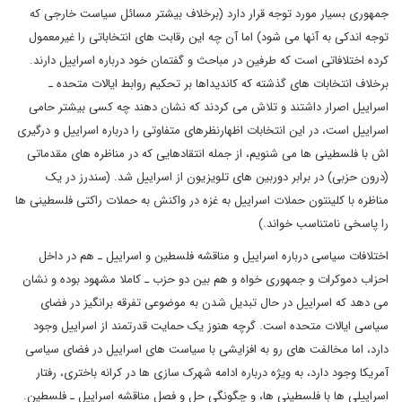
جمهوری بسیار مورد توجه قرار دارد (برخلاف بیشتر مسائل سیاست خارجی که
توجه اندکی به آنها می شود) اما آن چه این رقابت های انتخاباتی را غیرمعمول
کرده اختلافاتی است که طرفین در مباحث و گفتمان خود درباره اسراییل دارند.
برخلاف انتخابات های گذشته که کاندیداها بر تحکیم روابط ایالات متحده ـ
اسراییل اصرار داشتند و تلاش می کردند که نشان دهند چه کسی بیشتر حامی
اسراییل است، در این انتخابات اظهارنظرهای متفاوتی را درباره اسراییل و درگیری
اش با فلسطینی ها می شنویم، از جمله انتقادهایی که در مناظره های مقدماتی
(درون حزبی) در برابر دوربین های تلویزیون از اسراییل شد. (سندرز در یک
مناظره با کلینتون حملات اسراییل به غزه در واکنش به حملات راکتی فلسطینی ها
را پاسخی نامتناسب خواند.)
اختلافات سیاسی درباره اسراییل و مناقشه فلسطین و اسراییل ـ هم در داخل
احزاب دموکرات و جمهوری خواه و هم بین دو حزب ـ کاملا مشهود بوده و نشان
می دهد که اسراییل در حال تبدیل شدن به موضوعی تفرقه برانگیز در فضای
سیاسی ایالات متحده است. گرچه هنوز یک حمایت قدرتمند از اسراییل وجود
دارد، اما مخالفت های رو به افزایشی با سیاست های اسراییل در فضای سیاسی
آمریکا وجود دارد، به ویژه درباره ادامه شهرک سازی ها در کرانه باختری، رفتار
اسراییلی ها با فلسطینی ها، و چگونگی حل و فصل مناقشه اسراییل ـ فلسطین.