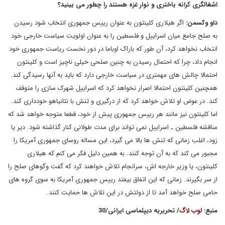
اشغالگری کرانه باختری و نوار غزه هستند را چطور می بینید؟
داو وکسمن:
اگر هیلاری کلینتون به عنوان رییس جمهوری انتخاب شود رسیدن
به صلح جامع میان اسراییل و فلسطین را به عنوان اولویت سیاست خارجی خود
انتخاب نخواهد کرد، آن طور که باراک اوباما در دور نخست ریاست جمهوری خود
انجام داد، چرا که احتمال رسیدن به چنین صلحی خیلی ناچیز است و کلینتون
احتمالا چالش های مهمتری در سیاست خارجی دارد که باید به آنها رسیدگی کند.
همچنین کلینتون احتمالا اصرار نخواهد کرد که اسراییل شهرک سازی را متوقف
کند. در عوض او تلاش خواهد کرد که از درگیری و تنش با نتانیاهو خودداری کند.
اما کلینتون نیز مانند هر رییس جمهوری پیش از خود، قطعا متوجه خواهد شد که
مناقشه فلسطین ـ اسراییل نمی تواند برای مدت طولانی کنار گذاشته شود. دیر یا
زود، اغلب زمانی که تنش ها بالا می گیرد، این مساله روسای جمهوری آمریکا را
مجبور می کند که به آن توجه کنند. به همین دلیل فکر می کنم که هیلاری
کلینتون، یا وزیر خارجه اش، سرانجام تلاش خواهند کرد که گفت وگوهای صلح را
از سر بگیرند. زمانی که این اتفاق بیفتد رییس جمهوری آمریکا به سوی گروه های
حامی صلح خواهد آمد تا از دولتش در این تلاش ها حمایت کنند.
منبع:
لوب لاگ
/ تحریریه دیپلماسی ایرانی/30