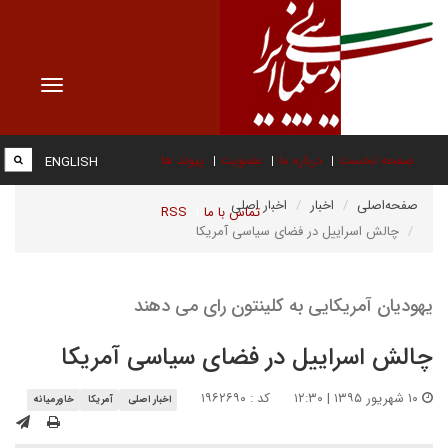
Toggle
vigation
صفحه نخست
درباره ما
عضویت
پیوند ها
ENGLISH
صفحه‌اصلی
اخبار
اخبار اصلی
تماس با ما
RSS
چالش اسراییل در فضای سیاسی آمریکا
یهودیان آمریکایی به کلینتون رای می دهند
چالش اسراییل در فضای سیاسی آمریکا
۱۰ شهریور ۱۳۹۵ | ۱۲:۳۰
کد : ۱۹۶۲۶۹۰
اخبار اصلی
آمریکا
خاورمیانه