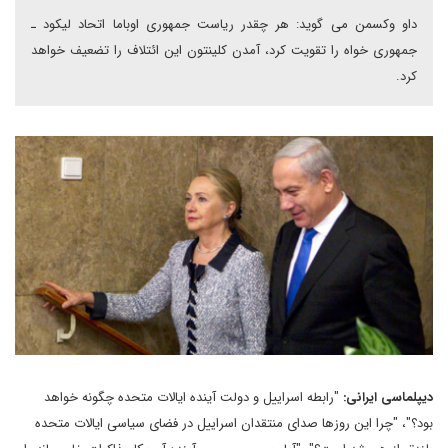
داو وکسمن می گوید: هر چقدر ریاست جمهوری اوباما اتحاد لیکود ـ
جمهوری خواه را تقویت کرد، آمدن کلینتون این ائتلاف را تضعیف خواهد
کرد.
دیپلماسی ایرانی:
"رابطه اسراییل و دولت آینده ایالات متحده چگونه خواهد
بود؟"، "چرا این روزها صدای منتقدان اسراییل در فضای سیاسی ایالات متحده