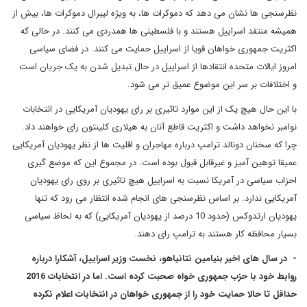
نظرسنجی ها نشان می دهد که دموکرات ها، به ویژه لیبرال دموکرات ها، بیش از
همیشه منتقد اسراییل هستند و با فلسطینی ها همدردی می کنند. در حالی که
اکثریت جمهوری خواهان قویا از اسراییل حمایت می کنند. در فضای سیاسی
امروز ایالات متحده انتقادها از اسراییل در حال تبدیل شدن به یک جریان است
و اختلافات بر سر این موضوع عمیق تر می شود.
با این حال هیچ یک از این موارد تاثیری بر رای یهودیان آمریکایی در انتخابات
نوامبر نخواهد داشت و اکثریت قاطع آنان به هیلاری کلینتون رای خواهند داد.
چرا که سخنان دونالد ترامپ درباره مهاجران و اقلیت ها از نظر یهودیان آمریکایی
عمیقا توهین آمیز و غیرقابل قبول بوده است. در مجموع این که موضع گیری
احزاب سیاسی در آمریکا نسبت به اسراییل هیچ تاثیری بر روی رای یهودیان
آمریکایی ندارد. بر اساس نظرسنجی های انجام شده انتظار می رود که تنها
یهودیان ارتدوکس (حدود 10 درصد از یهودیان آمریکایی) که به لحاظ سیاسی
بسیار محافظه کار هستند به ترامپ رای دهند.
- در سال های اخیر بنیامین نتانیاهو، نخست وزیر اسراییل، آشکارا درباره
روابط خود با حزب جمهوری خواه صحبت کرده است. اما در انتخابات 2016
حداقل تا حالا حمایت خود را از جمهوری خواهان در انتخابات اعلام نکرده