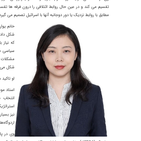
تقسیم می کند و در عین حال روابط ائتلافی را درون فرقه ها تقسی
مطابق با روابط نزدیک یا دور دوجانبه آنها با اسرائیل تصمیم می گیرد
خانم یوا
شکل دادن
که نیاز 
سیاسی صا
مشکلات خا
شکل می‌
او تاکید 
استاد مو
انتخاب 
استراتژی
نیز بسیا
اردوگاه‌
وی در پا