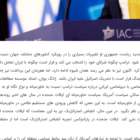
 جدید ریاست جمهوری او تغییرات بسیاری را در رویکرد کشورهای مختلف جهان نسبت ب
شود. ترامپ چگونه شرکای خود را انتخاب می کند و قرار است چگونه با ایران تعامل دا
د. اکنون نیز به نظر می رسد همان شیوه ادامه دارد، اما هم‌زمان این برداشت نیز 
نگ قرار است با تحریک اسرائیل علیه ایران باشد. ژانگ یوان، استاد موسسه مطالعات 
صی با دیپلماسی ایرانی درباره سیاست ترامپ نسبت به خاورمیانه و نوع نگاه او به 
 سکان سیاست آمریکا، سیاست خاورمیانه ای ایالات متحده در سال های اخیر رونده
کلی از خاورمیانه است، به این معنی که کاهش ورودی های مستقیم نظامی در خاورمیان
نظر بگیرد. در عین حال، انقباض استراتژیک نیز به این معناست که ایالات متحده 
ت نمی کند. ایالات متحده در پارادوکس تجربه انقباض استراتژیک است اما از سلطه
انه است. با توجه به نیازهای آمریکا، از یک سو روابط سیاسی منطقه ای را بر اساس ف