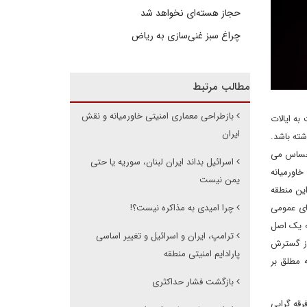
حجاز هسته‌ای نخواهد شد
چراغ سبز غنی‌سازی به ریاض
مطالب مرتبط
بازطراحی معماری امنیتی خاورمیانه و نقش
ه ایالات
ایران
شته باشد.
إحساس می
اسرائیل بداند ایران لبنان، سوریه یا حتی
خاورمیانه
یمن نیست
این منطقه
ای عمومی
چرا امیدی به مذاکره نیست؟!
ه یک اصل
ترامپ، ایران و اسرائیل و تغییر اساسی
از گسترش
پارادایم امنیتی منطقه
 مطلق بر
بازگشت فشار حداکثری
رقه گرایی