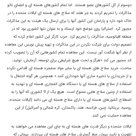
دوسوم از کل کشورهای عضو هستند. اما تمام کشورهای هسته ای و اعضای ناتو
مذاکرات را تحریم کردند به جز هلند که سلاح های هسته ای ایالات متحده را در
خاک خود دارد و پارلمان این کشور آنها را برای ارسال یک هیئت به این مذاکرات
مجبور کرد. استرالیا روی موضع خود ایستاد و به عنوان تنها کشوری بود که در
منطقه اقیانوسیه، مذاکرات را تحریم کرد. حزب کارگر این کشور اعلام کرده که
تصمیم دولت برای شرکت نکردن در این مذاکرات و تهیه پیش نویس این معاهده
از نظر آنها شگفت آور نیست. این معاهده تمام کشورهایی که آن را تصویب کرده
اند مجبور می کند «هرگز و تحت هیچ شرایطی برای توسعه، آزمایش، تولید،
ساخت، خرید سلاح های هسته ای یا سایر مواد منفجره هسته ای اقدامی نکرده
و از خریداری یا ذخیره سازی آنها خودداری کنند.» همچنین هر گونه انتتقال یا
استفاده از سلاح های هسته ای یا دستگاه های انفجاری هسته ای و تهدید به
استفاده از چنین سلاح هایی ممنوع است. هیچ یک از 9 کشوری که آنها را به
اصطلاح کشورهای هسته ای یا دارای سلاح هسته ای می دانند (ایالات متحده،
روسیه، بریتانیا، چین، فرانسه، هند، پاکستان، کره شمالی و اسرائیل) از این
معاهده حمایت نمی کنند.
ایالات متحده و دیگر قدرت های هسته ای به جای این معاهده می خواهند به
تقویت و تایید پیمان منع گسترش سلاح های هسته ای بپردازند. پیمانی که