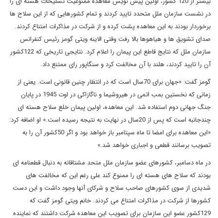
بیشتر از 120 کشور، اولین پیش نویس معاهده ممنوعیت تسلیحات هسته ای را
در نشست سازمان ملل متحدد تایید کردند و تمام کشورهایی که از این سلاح ها
برخوردار بودند به این معاهده پشت کرده و از شرکت در مذاکرات امتناع کردند.
صدای تشویق ها و هیاهوها بالا رفت وقتی الاینه ویتی گومز رئیس کنفرانس
سازمان ملل که نتایج قاطع این پیمان را اعلام کرد. نتایجی تاریخی که 122کشور
آن را تایید کردند، هلند با آن مخالفت کرد و سنگاپور رای ممتنع داد.
گومز گفت: «جهان برای 70سال است که در انتظار چنین قانونی است. یعنی از
زمانی که نخستین بمب اتمی در هیروشیما و ناگازاکی در اوت 1945 در پایان
جنگ جهانی دوم استفاده شد. این معاهده، اولین پیمان خلع سلاح هسته ای
چندجانبه است که پس از 20سال در نهایت به نتیجه رسیده است.» او اضافه کرد:
«این معاهده برای امضا تا ماه سپتامبر باز خواهد بود و اگر 50کشور آن را به
تصویب برسانند قطعی و اجباری خواهد شد.»
در ماه دسامبر، کشورهای عضو سازمان ملل متحد مشتاقانه به دنبال قطعنامه ای
بودند که سلاح های هسته ای را ممنوع کند علی رغم این که مخالفت های
شدیدی از سوی کشورهای صاحب سلاح و شرکای آنها وجود داشت و این دست
کشورها از شرکت در مذاکرات امتناع می کردند. خانم ویتی گومز گفت که
129کشور عضو این سازمان برای تصویب این معاهده شرکت داشتند که نماینده