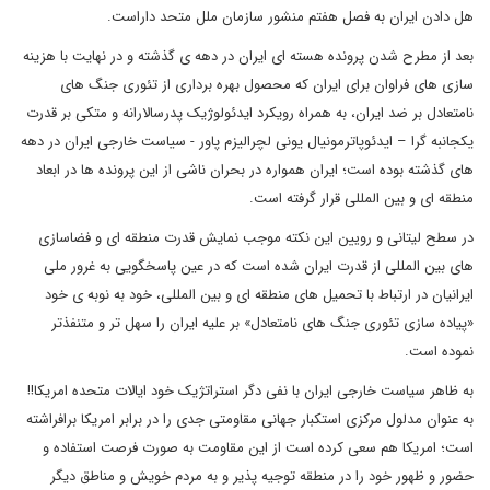
هل دادن ایران به فصل هفتم منشور سازمان ملل متحد داراست.
بعد از مطرح شدن پرونده هسته ای ایران در دهه ی گذشته و در نهایت با هزینه
سازی های فراوان برای ایران که محصول بهره برداری از تئوری جنگ های
نامتعادل بر ضد ایران، به همراه رویکرد ایدئولوژیک پدرسالارانه و متکی بر قدرت
یکجانبه گرا – ایدئوپاترمونیال یونی لچرالیزم پاور - سیاست خارجی ایران در دهه
های گذشته بوده است؛ ایران همواره در بحران ناشی از این پرونده ها در ابعاد
منطقه ای و بین المللی قرار گرفته است.
در سطح لیتانی و رویین این نکته موجب نمایش قدرت منطقه ای و فضاسازی
های بین المللی از قدرت ایران شده است که در عین پاسخگویی به غرور ملی
ایرانیان در ارتباط با تحمیل های منطقه ای و بین المللی، خود به نوبه ی خود
«پیاده سازی تئوری جنگ های نامتعادل» بر علیه ایران را سهل تر و متنفذتر
نموده است.
به ظاهر سیاست خارجی ایران با نفی دگر استراتژیک خود ایالات متحده امریکا!!
به عنوان مدلول مرکزی استکبار جهانی مقاومتی جدی را در برابر امریکا برافراشته
است؛ امریکا هم سعی کرده است از این مقاومت به صورت فرصت استفاده و
حضور و ظهور خود را در منطقه توجیه پذیر و به مردم خویش و مناطق دیگر