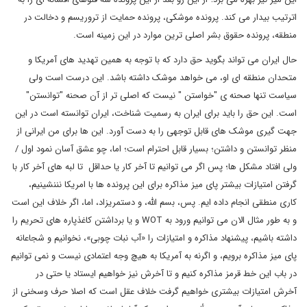
اترتیب بیدار می کند. پرونده موشکی، پرونده حمایت از تروریسم و دخالت در
منطقه، پرونده حقوق بشر اصلی ترین موارد در این زمینه است.
حال ایران می تواند بگوید حق دارد که با توجه به همین تهدید های آمریکا و
متحدان منطقه ای او، می خواهد موشک داشته باشد. این درست است ولی
سیاست تنها صحنه ی "خواستن " نیست که اصلی تر از آن صحنه "توانستن"
است. این حق را باید برای ایران به رسمیت شناخت، ایران توانسته است در این
جهت گیری موشک های قابل توجهی را به دست آورد. این ها برای من ایرانی از
منظر توانستن و داشتن؛ بسیار قابل احترام است؛ اما، چو عشق آسان نمود اول /
ولی افتاد مشکل ها؛ پس اگر می توانیم تا آخر کار یا حداقل تا لبه های آخر کار با
گرفتن امتیازات بیشتر پای میز مذاکره برای این پرونده ها با امریکا نننشینیم،
کاری منطقی انجام داده ایم. پس، بسم الله، و دستمریزاد، اما، اگر خلاف این است
و به طور مثال الان می توانیم ورود به
WOT
و یا برداشتن کاغذپاره های تحریم را
داشته باشیم، پیشنهاد مذاکره و امتیازات را «آب نبات چوبی»، نخوانیم و شجاعانه
پای میز مذاکره برویم، و اگرنه به آمریکا به هیچ وجه اعتمادی نیست و نمی توانیم
در باب این خط قرمز مذاکره کنیم و تا آخرش نیز خواهیم ایستاد یا حتی در
آخرش امتیازات بیشتری خواهیم گرفت خلاف عقل است که اصلا حرف وسخنی از