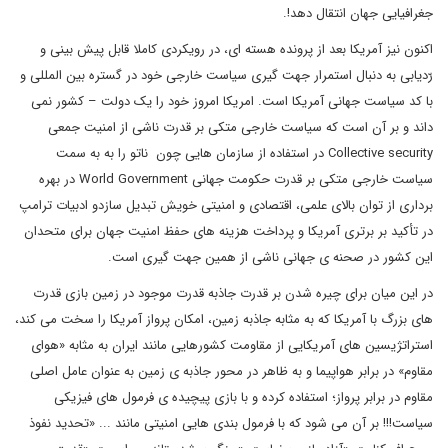
جغرافیایی جهان انتقال دهد!.
اکنون نیز آمریکا بعد از پرونده هسته ای، در رویکردی کاملا قابل پیش بینی و
رّدیابی به دنبال استمرار جهت گیری سیاست خارجی خود در گستره بین المللی و
با کد سیاست جهانی آمریکا است. امریکا امروز خود را یک دولت – کشور نمی
داند و بر آن است که سیاست خارجی متکی بر قدرت ناشی از امنیت جمعی
Collective security
در استفاده از سازمان هایی چون ناتو را به به سمت
سیاست خارجی متکی بر قدرت حکومت جهانی
World Government
در بهره
برداری از توان بالای علمی، اقتصادی و امنیتی خویش تبدیل سازدو ادبیات ترامپ
در تأکید بر برتری آمریکا و پرداخت هزینه های حفظ امنیت جهان برای متحدان
این کشور در صحنه ی جهانی ناشی از همین جهت گیری است.
در این میان برای چیره شدن بر قدرت جاذبه قدرت موجود در زمین بازی قدرت
های بزرگ با آمریکا که به مثابه جاذبه زمین، امکان پرواز آمریکا را سخت می کند،
استراتژیسین های آمریکایی از مقاومت کشورهایی مانند ایران به مثابه «هوای
مقاوم» در برابر هواپیما و به ظاهر در محور جاذبه ی زمین به عنوان عامل اصلی
مقاوم در برابر پرواز؛ استفاده کرده و با بازی پیچیده ی فرمول های فیزیکی
سیاست!!! بر آن می شود که با فرمول بندی هایی امنیتی مانند ... «تحدید نفوذ