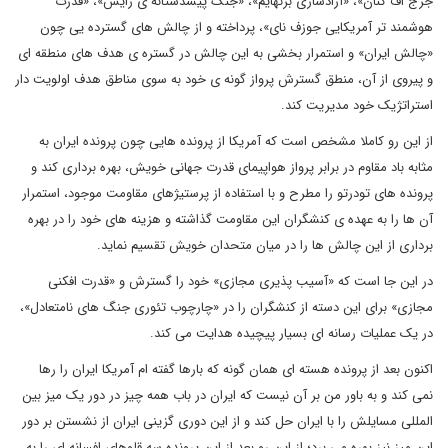
جرج اف کنان»، «آزادسازی برنهایم»، «جنگ پیشدستانه ی رایس»، «قدرت
هوشمند تر آمریکایی جوزف نای»، پرداخته و از چالش های گسترده یی چون
«چالش ایران» و استمرار بخشی به این چالش در گستره ی هدف های منطقه ای
و پیروی از آن، منطق گسترش پرواز گونه ی خود به سوی مناطق هدف اولویت دار
استراتژیک خود مدیریت کند.
از این رو کاملا مشخص است که آمریکا از پرونده هایی چون پرونده ایران به
مثابه باد مقاوم در برابر پرواز هواپیمای قدرت جهانی خویش، بهره برداری کند و
پرونده های تودرتو را مطرح و با استفاده از پرستیژهای مقاومت موجود، استمرار
آن ها را به عهده ی کنشگران این مقاومت گذاشته و هزینه های خود را در بهره
برداری از این چالش ها را در میان متحدان خویش تقسیم نماید.
در این جا است که «آسیب پذیری مجازی» خود را گسترش و «قدرت افکنی
مجازی» برای این دسته از کنشگران را در «چارچوب تئوری جنگ های نامتعادل»،
در یک عملیات رسانه ای بسیار پیچیده هدایت می کند.
اکنون بعد از پرونده هسته ای همان گونه که بارها گفته ام آمریکا ایران را رها
نمی کند و به باور من بر آن نیست که ایران در باب همه چیز در دور یک میز بین
المللی مسایلش را با ایران حل کند و از این دوری گزینی ایران از نشستن بر دور
این میز نیز بهره می برد؛ از این رو بعد از این پرونده سه قلوهای افسانه ای را به