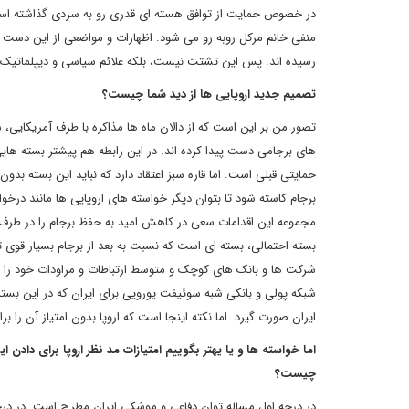
در خصوص حمایت از توافق هسته ای قدری رو به سردی گذاشته است. 
منفی خانم مرکل روبه رو می شود. اظهارات و مواضعی از این دست ت
رسیده اند. پس این تشتت نیست، بلکه علائم سیاسی و دیپلماتیک 
تصمیم جدید اروپایی ها از دید شما چیست؟
تصور من بر این است که از دالان ماه ها مذاکره با طرف آمریکایی،
های برجامی دست پیدا کرده اند. در این رابطه هم پیشتر بسته هایی 
حمایتی قبلی است. اما قاره سبز اعتقاد دارد که نباید این بسته بد
برجام کاسته شود تا بتوان دیگر خواسته های اروپایی ها مانند درخ
مجموعه این اقدامات سعی در کاهش امید به حفظ برجام را در طرف ا
بسته احتمالی، بسته ای است که نسبت به بعد از برجام بسیار قوی ت
شرکت ها و بانک های کوچک و متوسط ارتباطات و مراودات خود را داشت
شبکه پولی و بانکی شبه سوئیفت یورویی برای ایران که در این بسته
ایران صورت گیرد. اما نکته اینجا است که اروپا بدون امتیاز آن را بر
اما خواسته ها و یا یهتر بگوییم امتیازات مد نظر اروپا برای دادن
چیست؟
در درجه اول مساله توان دفاعی و موشکی ایران مطرح است. در در