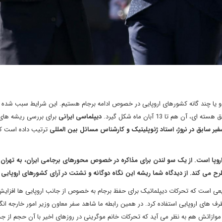
 یا چند گانه کشورهای اروپایی در خصوص ادامه برجام هستیم. این شرایط سبب شده 
هم تا 13 آبان ماه شکل گیرد.
دیپلماسی ایرانی
برای بررسی ریشه های 
سفیر سابق در نروژ، استاد ژئوپلیتیک و کارشناس مسائل بین المللی
ترتیب داده است که
اروپا است. از یک سو لندن برای مذاکره در خصوص محورهای برجامی ایران، به تهران
 مطرح می کند. از دیدگاه شما ریشه این نگاه دوگانه و تشتت در آرای کشورهای اروپا
های های ثانویه طبیعی است که تحرکات دیپلماتیک برای حفظ برجام به خصوص از جانب اروپایی ها افزای
ف های اروپایی استفاده کرد. در همین رابطه ما شاهد سفر معاون وزیر امور خارجه انگ
 موازاتش هم به نظر می آید که تحرکات خانم موگرینی در روزهای اخیر با آن حجم از 