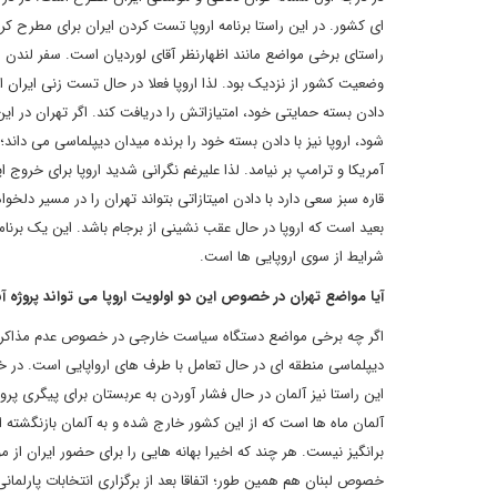
ای کشور. در این راستا برنامه اروپا تست کردن ایران برای مطرح کر
راستای برخی مواضع مانند اظهارنظر آقای لوردیان است. سفر لندن ه
وضعیت کشور از نزدیک بود. لذا اروپا فعلا در حال تست زنی ایران ا
دادن بسته حمایتی خود، امتیازاتش را دریافت کند. اگر تهران در این
شود، اروپا نیز با دادن بسته خود را برنده میدان دیپلماسی می داند؛
آمریکا و ترامپ بر نیامد. لذا علیرغم نگرانی شدید اروپا برای خروج ا
قاره سبز سعی دارد با دادن امیتازاتی بتواند تهران را در مسیر دلخوا
بعید است که اروپا در حال عقب نشینی از برجام باشد. این یک برن
شرایط از سوی اروپایی ها است.
آیا مواضع تهران در خصوص این دو اولویت اروپا می تواند پروژه 
اگر چه برخی مواضع دستگاه سیاست خارجی در خصوص عدم مذاکره بر 
دیپلماسی منطقه ای در حال تعامل با طرف های ارواپایی است. در خ
این راستا نیز آلمان در حال فشار آوردن به عربستان برای پیگری پر
آلمان ماه ها است که از این کشور خارج شده و به آلمان بازنگشت
برانگیز نیست. هر چند که اخیرا بهانه هایی را برای حضور ایران از
خصوص لبنان هم همین طور؛ اتفاقا بعد از برگزاری انتخابات پارلما