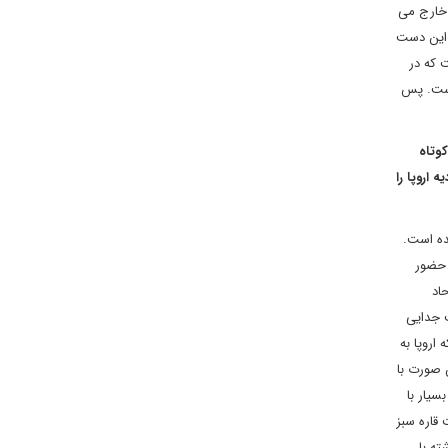
 خارج می
 این دست
 که در
است. پس
وتاه
اروپا را
یده است.
 حضور
اد
ت جدایی
اروپا به
 صورت با
سیار با
قاره سبز
ته با