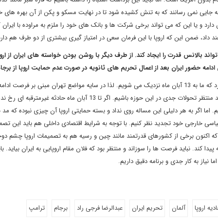
ا به جایی نمی رسانند که به تنش کشیده شود تا در نهایت مسکو و پکن از آن بهره های خ
 دارد و یا این که می تواند برخی شرکت ها و بانک های خود را ملزم به مراوده با ایران کن
 داد، ضمن این که اروپا با این فرمان سعی در امتیاز گیری بیشتری از دو طرف هم دارن
ت اروپا می تواند بالانس قدرت را ایجاد کند. از طرف دیگر با روشن بودن خواسته های ایران از ارو
همان طوری که اشاره شد برخی تحرکات اروپایی ها نشان از این دارد که ما به 13 آبان ماه نزدیک می شویم. لذا در سایه مواضع تهران مبنی بر فرص
زمان اعمال تحریم های ثانویه به نظر می آید در آینده ای نزدیک باید منتظر تحولات جدی در این حوزه باشیم. اگر تا 13 آبان ماه حادث
م. اما اگر به هر دلیلی این مساله روی نداد و بسته حمایتی اروپا آن چیزی نبوده که مد 
ر سیاسی خارجی خود تجدید نظر کنیم. با توجه به شرایط اقتصادی داخلی هم باید این تص
ا که اکنون برخی از کشورهای قدرتمند مانند چین و رسیه هم به تصمیمات اروپا چشم دوخت
ا کند. نباید فرصت ها را سوزاند و منتظر بود که فلان مقام اروپایی به ایران بیاید. بای
ما نیاز به کار جدی و برنامه دقیق داریم.
دیه اروپا
آلمان
تحریم ایران
عبدالرضا فرجی راد
برجام
ترامپ