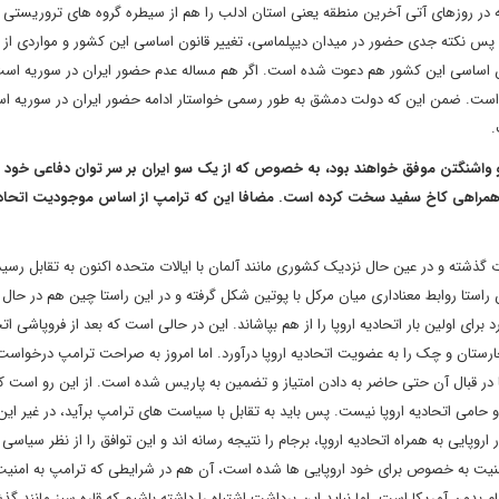
در روزهای آتی آخرین منطقه یعنی استان ادلب را هم از سیطره گروه های تروریستی
. پس نکته جدی حضور در میدان دیپلماسی، تغییر قانون اساسی این کشور و مواردی از
ون اساسی این کشور هم دعوت شده است. اگر هم مساله عدم حضور ایران در سوریه است
ه است. ضمن این که دولت دمشق به طور رسمی خواستار ادامه حضور ایران در سوریه 
.
ن و واشنگتن موفق خواهند بود، به خصوص که از یک سو ایران بر سر توان دفاعی خود ک
رای همراهی کاخ سفید سخت کرده است. مضافا این که ترامپ از اساس موجودیت اتحادیه 
سبات گذشته و در عین حال نزدیک کشوری مانند آلمان با ایالات متحده اکنون به تقابل رس
این راستا روابط معناداری میان مرکل با پوتین شکل گرفته و در این راستا چین هم در حال
برای اولین بار اتحادیه اروپا را از هم بپاشاند. این در حالی است که بعد از فروپاشی اتح
ستان و چک را به عضویت اتحادیه اروپا درآورد. اما امروز به صراحت ترامپ درخواس
ا در قبال آن حتی حاضر به دادن امتیاز و تضمین به پاریس شده است. از این رو است که 
امی اتحادیه اروپا نیست. پس باید به تقابل با سیاست های ترامپ برآید، در غیر این
اروپایی به همراه اتحادیه اروپا، برجام را نتیجه رسانه اند و این توافق را از نظر سیاسی ب
یت به خصوص برای خود اروپایی ها شده است، آن هم در شرایطی که ترامپ به امنیت 
دون آمریکا است. اما نباید این برداشت اشتباه را داشته باشیم که قاره سبز مانند گذش