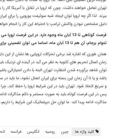
تهران تعامل خواهند داشت. چون که اروپا در تقابل با آمریکا کار ر
ببرند. لذا اگر چه اروپا توان ایجاد شبه سوئیفت یورویی را برای ایران
دلیل مشخص نبودن واکنش ترامپ با احتیاط این کار را انجام خواهند
فرصت کوتاهی تا 13 آبان ماه وجود دارد. در این فرص
تدوام برجام، آن هم تا 13 آبان ماه، اساسا می توان تضمینی برای ادامه حضور ایران بعد از اعمال تحریم های ثانویه در صورت عدم حمایت اروپا از برجام داد؟
توان شاهد برآورده شدن انتظارت تهران البته با دادن امتیازاتی باشی
باشد و یا تا آن زمان این بسته برای ایران اعمال نشود، ما باید د
و سریع اتخاذ شود. تهران باید در این شرایط اروپا را حفظ کند، چر
پس در این فرصت کوتاه باید به صورت مستمر و دائم مذاکرات ادامه پید
مذاکرت ادامه پیدا کند. ما توان حل دیپلماتیک این شرایط را داریم، ا
کلید واژه ها:
چین
روسیه
انگلیس
فرانسه
اتحا