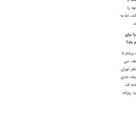
ود را
د، اما به
د.
پا برای
ت ادامه برجام تا
ه غیرمترقبه ای رخ ندهد، می
نظر تهران
میات جدی
ه اند.
د روزانه