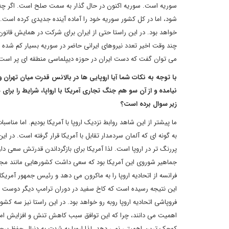
سوریه است. سوریه اکنون در حال گذار به سمت صلح است. اگر چه 
شود، اما در کل کشور سوریه خود را آماده آینده جدیدی کرده است
خواهد بود. در این راستا حتی از ایران برای شرکت در همایش قان
چند وقت اخیر تعدد نیروهای ایرانی حاضر در سوریه بسیار کم شد
می توان گفت که دست ایران در حوزه دیپلماسی منطقه ای پر است
با توجه به نکات شما آیا اروپایی ها در بالانس قدرت میان تهرا
نیامده و از آن سو هم جنگ تجاری آمریکا با ارواپا، شرایط را ب
زیر سوال برده است؟
ما پیشتر از این شاهد روابط نزدیک اروپا با آمریکا بودیم. اما منا
به گونه ای که آلمان سردمدار تقابل با آمریکا قرار گرفته است. در 
پررنگ تر در اروپا است. لذا آمریکا برای بازگرداندن قدرتش سعی دارد 
جماهیر شوروی این آمریکا بود که سعی داشت کشورهایی مانند مجار
فرانسه از اتحادیه اروپا را به ماکرون می دهد و رئیس جمهور آمریک
این نتیجه رسیده است که کاخ سفید در دوران ترامپ دیگر دوست و ح
فروپاشی اتحادیه اروپا روبه رو خواهد بود. در این راستا نیز سه کشور 
اهمیت می دانند، چرا که این توافق سبب کاهش تنش و افزایش امن
کوچک ترین اهمیتی نمی دهد. لذا اروپا به شدت به دنبال حفظ برجام ب