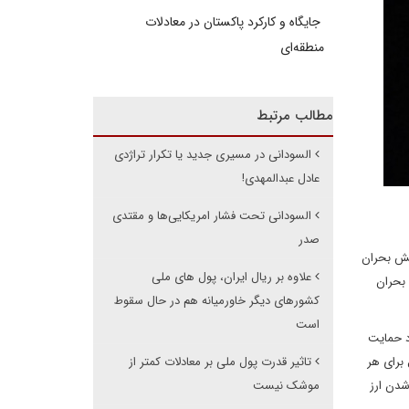
جایگاه و کارکرد پاکستان در معادلات
منطقه‌ای
مطالب مرتبط
السودانی در مسیری جدید یا تکرار تراژدی
عادل عبدالمهدی!
السودانی تحت فشار امریکایی‌ها و مقتدی
صدر
رسید، که نشان از افزایش بحران
علاوه بر ریال ایران، پول های ملی
 بحران
کشورهای دیگر خاورمیانه هم در حال سقوط
است
رد حمایت
تا نرخ ارز در بازار تا اندازه ای به ثبات برسد و در 109 هزار ریال برای هر
تاثیر قدرت پول ملی بر معادلات کمتر از
شدن ارز
موشک نیست