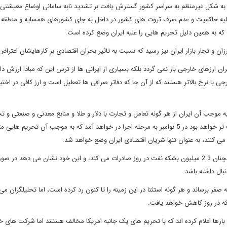
یه گذشته در 80 شهر ایران آغاز شد، و به شکل غیرمنظم به سراسر کشور گسترش یافت بر تشدید نابه سامانی اوضاع معیشت
علیه حاکمیت و عدم صرف ثروت های کشور در داخل به جای کشورهای همسایه و منطقه س
که به همین دلیل تحریم هایی را علیه ایران وضع کرده است.
زان و تجار بازار ایران نیز رسید که نسبت به تاثیر بحران اقتصادی بر کارهایشان اعترا
 ارزهای خارجی باز نمی گردد بلکه بسیاری از ایرانی ها از ترس این که مبادا ارزش دا
جی با نرخ بالاتر هستند که از آن جا که دفاتر صرافی ها تعطیل است و ارز کافی در اختیار
 گذشته به اجرا در آمد که به موجب آن ایران از هر گونه تعامل و تجارت با دلار و طلا و منابع معدنی و صنعتی و 
خودرو و فرش منع می شود. مرحله دوم تحریم ها که از همه سخت تر خواهد بود در 5 نوامبر به مرحله اجرا در خواهد آمد که به موجب آن تحریم ه
 می کنند، به عنوان تنها شریان اقتصادی ایران وضع خواهد شد.
آشفتگی سریع در اوضاع اقتصادی ایران در حالی است که تهران همچنان 2.3 میلیون بشکه نفت در روز صادرات می کند، و این خود نشان می دهد د
بال داشته باشد.
فر برساند و هر گونه استثنا در این زمینه را تا کنون رد کرده است، اما تحلیلگران می 
یا بارها اعلام کرده اند که با تحریم های یک جانبه امریکا مخالف هستند اما شرکت های 