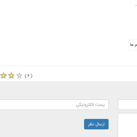
.
 ها
( ۶ )
ارسال نظر