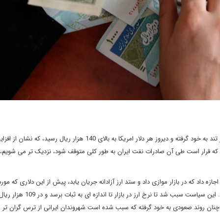
سقوط ریال ایران در روزهای اخیر دور تند به خود گرفته و دیروز هر دلار امریکا به بالای 140 هزار ریال 
ر که قرار است طی آن صادرات نفت ایران به طور کلی متوقف شود، نزدیک تر می شویم،
زه داد که در بازار موازی داد و ستد ارز آزادانه جریان یابد، پیش از این دلاری که مو
دولتی بود و بازار به آن دسترسی نداشت در حدود 42 هزار ریال بود. این سیاست سبب شد 
ه و چنان روند صعودی به خود گرفته که سبب شده است شهروندان ایرانی از ترس گران تر 