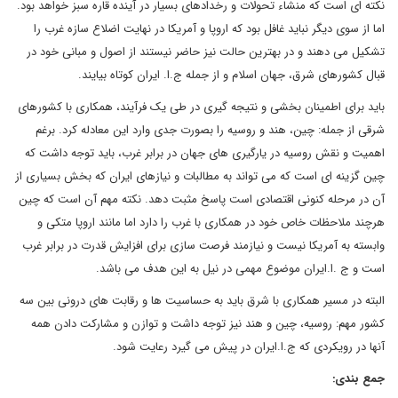
نکته ای است که منشاء تحولات و رخدادهای بسیار در آینده قاره سبز خواهد بود.
اما از سوی دیگر نباید غافل بود که اروپا و آمریکا در نهایت اضلاع سازه غرب را
تشکیل می دهند و در بهترین حالت نیز حاضر نیستند از اصول و مبانی خود در
قبال کشورهای شرق، جهان اسلام و از جمله ج.ا. ایران کوتاه بیایند.
باید برای اطمینان بخشی و نتیجه گیری در طی یک فرآیند، همکاری با کشورهای
شرقی از جمله: چین، هند و روسیه را بصورت جدی وارد این معادله کرد. برغم
اهمیت و نقش روسیه در یارگیری های جهان در برابر غرب، باید توجه داشت که
چین گزینه ای است که می تواند به مطالبات و نیازهای ایران که بخش بسیاری از
آن در مرحله کنونی اقتصادی است پاسخ مثبت دهد. نکته مهم آن است که چین
هرچند ملاحظات خاص خود در همکاری با غرب را دارد اما مانند اروپا متکی و
وابسته به آمریکا نیست و نیازمند فرصت سازی برای افزایش قدرت در برابر غرب
است و ج .ا.ایران موضوع مهمی در نیل به این هدف می باشد.
البته در مسیر همکاری با شرق باید به حساسیت ها و رقابت های درونی بین سه
کشور مهم: روسیه، چین و هند نیز توجه داشت و توازن و مشارکت دادن همه
آنها در رویکردی که ج.ا.ایران در پیش می گیرد رعایت شود.
جمع بندی: