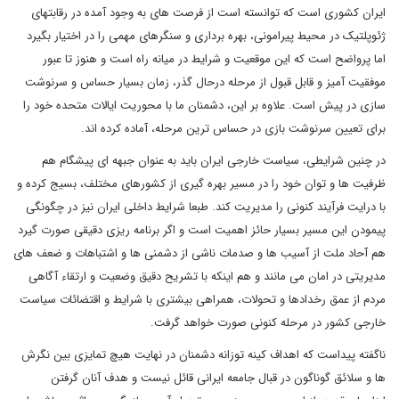
ایران کشوری است که توانسته است از فرصت های به وجود آمده در رقابتهای
ژئوپلتیک در محیط پیرامونی، بهره برداری و سنگرهای مهمی را در اختیار بگیرد
اما پرواضح است که این موقعیت و شرایط در میانه راه است و هنوز تا عبور
موفقیت آمیز و قابل قبول از مرحله درحال گذر، زمان بسیار حساس و سرنوشت
سازی در پیش است. علاوه بر این، دشمنان ما با محوریت ایالات متحده خود را
برای تعیین سرنوشت بازی در حساس ترین مرحله، آماده کرده اند.
در چنین شرایطی، سیاست خارجی ایران باید به عنوان جبهه ای پیشگام هم
ظرفیت ها و توان خود را در مسیر بهره گیری از کشورهای مختلف، بسیج کرده و
با درایت فرآیند کنونی را مدیریت کند. طبعا شرایط داخلی ایران نیز در چگونگی
پیمودن این مسیر بسیار حائز اهمیت است و اگر برنامه ریزی دقیقی صورت گیرد
هم آحاد ملت از آسیب ها و صدمات ناشی از دشمنی ها و اشتباهات و ضعف های
مدیریتی در امان می مانند و هم اینکه با تشریح دقیق وضعیت و ارتقاء آگاهی
مردم از عمق رخدادها و تحولات، همراهی بیشتری با شرایط و اقتضائات سیاست
خارجی کشور در مرحله کنونی صورت خواهد گرفت.
ناگفته پیداست که اهداف کینه توزانه دشمنان در نهایت هیچ تمایزی بین نگرش
ها و سلائق گوناگون در قبال جامعه ایرانی قائل نیست و هدف آنان گرفتن