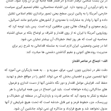
در بن بست سختی گرفتار آمده و اگر فشار همه جانبه ای بر آن وارد شود، امکان
به زانو درآوردن آن وجود دارد. این اشتباه محاسباتی، نظام تصمیم گیری سیاست
خارجی آمریکا را به پائین ترین سطح یعنی تصور براندازی نظام اسلامی تقلیل
داده و آنها را وادار به مشارکت با معدودی از کشورهای ماجراجو مانند اسرائیل،
رژیم سعودی و گروهک هائی چون منافقین کرده است. پس باید توجه کرد که
رویارویی آمریکا با ایران نه از روی اقتدار و اشراف بر اوضاع بلکه بر مبنای اشتباه
محاسبه ای است که هر روز ابعاد خطرناک آن بیشتر نمایان می شود.
اما در چنین وضعیتی، ایران لازم است به سلسله اقداماتی به شرح زیر برای
مدیریت روندهای کنونی و عقیم گذاشتن دشمنی ها مبادرت کند:
الف- اجماع در عناصر اقتدار:
دقت نظر در تجاربی چون: لیبی، عراق، سوریه و ... به همه بازیگران می آموزد که
تنها تضمین عینی و اطمینان بخش که می تواند کشور را در مواقع خطر و تهدید
حفظ کند، افزایش عوامل اقتدار و دور نگه داشتن آنها از دست اندازی و فرمول
های مذاکراتی زیاده خواهانه است. باید این اجماع در بین همه ایرانیان با هر
سلیقه و تفکر به وجود آید که عناصر قدرت و بازدارندگی در منطقه ای خطرناک و
پرریسک، جزء خطوط قرمز و غیر قابل خدشه است که تحت هیچ شرایطی از آنها
عدول نخواهد شد و هیچ قرارداد و مذاکره ای نمی تواند جانشین آن شود.