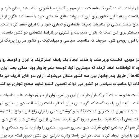
ل ایالات متحده آمریکا مناسبات بسیار مهم و گسترده با قدرتی مانند هندوستان دارد و 
لاست و یقینا این کشور برای این که بتواند منافع اقتصادی خود را حفظ کند ناگزیر از قرا
خ سفید، دهلی نو مناسبات نیم‌بند اقتصادی و تجاری خود را با ایران حفظ کرده است. 
بیشتر برای این است که بتوان مدیریت و کنترلی بر شرایط اقتصادی دو کشور داشت، و
ا افول روبه‌رو شود، هرچند که مناسبات سیاسی و دیپلماتیک دو کشور هر روز پررنگ تر 
ت سیاسی اشاره داشتید. در این راستا ماه می ۲۰۱۶، نارندرا مودی، نخست وزیر هند، با هدف ایجاد یک رابطه استراتژیک با ایران و توسط
غرب آسیا، به تهران سفر کرد. در جریان سفر مودی، ایران و هند حدود ۱۲ توافقنامه امضا کردند که مهمترین آنها، توسعه بندر چابهار بود. مدتی بعد، ا
الا‌ها از طریق بندر چابهار بین سه کشور منتقل می‌شوند. از آن سو آقای ظریف نیز م
نکات آیا مناسبات سیاسی دو کشور می تواند تضمین کننده تداوم سطح تجاری دو کشو
ها و مناسبات آمریکا قرار دارند. از این رو نمی توان از طریق دولت ها و مناسبات 
نند. البته این را باید گفت که اگرچه می توان انتظار داشت روابط اقتصادی و تجاری ایر
ی شود که تهران دست روی دست بگذارد و کوشش هایی را برای رفع این موانع و فشارها
م فشارهای آمریکا شود. لذا سفر دیروز آقای ظریف بخشی از این کوشش‌ها و تلاش‌های
ر هم اگر چه نمی توان شرکت های تجاری خصوص هندی را وادار به تداوم همکاری با ای
با ایران ایجاد کرده است. در این راستا وزارت دارایی این کشور دیروز اعلام کرد پول 