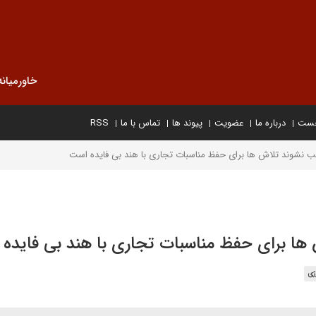
خاورمیانه
خست
درباره ما
عضویت
پیوند ها
تماس با ما
RSS
ژی