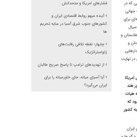
ی که در
فشارهای امریکا و متحدانش
 جهانی
آینده مبهم روابط اقتصادی ایران و
ای برای
کشورهای جنوب شرق آسیا در سایه تحریم
سیال
ها
غانستان و
تان و
چابهار؛ نقطه تلاقی رقابت‌های
ارهایی
ژئواستراتژیک
 در نهایت
از تهدیدهای ترامپ تا پاسخ صریح طالبان
آیا آسیای میانه، جای خاورمیانه را برای
آمریکا
ایران می‌گیرد؟
ر هند
ه هیات
حدود 12 میلیارد دلار رسیده بود که
 نیز دهلی نو نزدیک به 2 میلیارد دلار کالا به کشور
ایران
و گو ها و