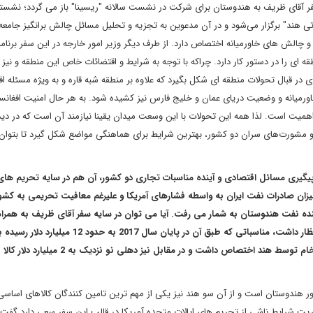
ر آقای ظریف به هندوستان برای شرکت در نشست سالانه "ریسینا" باز می گردد؛ نشست
ی هند" برگزار می‌شود و در آن مدعوین به تجزیه و تحلیل مسائل چالش برانگیز جامعه
و چالش های خاورمیانه اختصاص دارد. از طرف دیگر وزیر امور خارجه در این سفر برنامه‌
ی را در دستور کار دارد. چراکه با توجه به شرایط و اقتضائات خاص این منطقه و نیز 
در قبال تحولات منطقه ای شکل بگیرد که علاوه بر منطقه شبه قاره و به ویژه مسئله اف
اورمیانه و وضعیت دریای عمان و خلیج فارس نیز کشیده شود. به هر حال امنیت افغانس
همیت است. لذا همه این تحولات با این وسعت میدان یقینا نیازمند آن است که در دید
ت و مشورت‌های سران دو کشور، بهترین شرایط برای هماهنگی مواضع شکل گیرد تا بتوان
گیری مسائل اقتصادی و آینده مناسبات تجاری دو کشور، آن هم در سایه تحریم های 
ان صادرات نفت ایران به واسطه فشارهای آمریکا و علیرغم معافیت تحریمی به کشو
ننده نفت هندوستان به شمار می رفت. آیا می توان در سایه سفر آقای ظریف به همرا
اقتصادی ایجاد گشایشی در مناسبات تجاری ما با هندوستان را انتظار داشت، مناسباتی که طبق آن در پایان سال 2017 به 
بیش از 10 میلیارد دلار آن به واردات کالاهای ایرانی و عمدتا نفت خام توسط هند اختصاص داشت و در مقابل
ر هندوستان است و از آن سو هند نیز یکی از مهم ترین تامین کنندگان کالاهای اساسی 
ریت شرایط ناشی از تحریم های ایالات متحده آمریکا در قالب این سفر سعی دارد گفت 