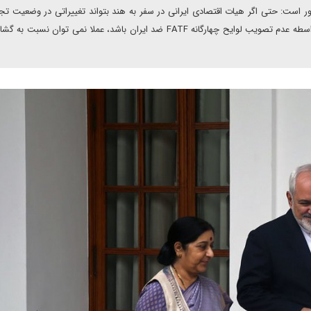
 است: حتی اگر هیات اقتصادی ایرانی در سفر به هند بتواند تغییراتی در وضعیت تج
کشور ایجاد کند، مادامی که قوانین و مقررات پولی و بانکی به واسطه عدم تصویب لوایح چهارگانه FATF ضد ایران باشد، عملا نمی توا