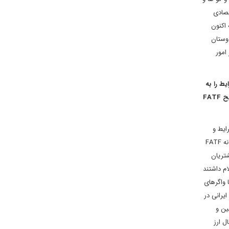
تصادی
 اکنون
وستان
امور
یط را به
نفع ایران تغییر دهد یا خیر، به خصوص که هنوز مسائل مربوط به تصویب لوایح FATF
ایط و
مناسبات پولی و بانکی جمهوری اسلامی ایران به واسطه عدم تصویب لوایح چهارگانه FATF
تریان
م داشتند
 واگرهای
یرانی در
ین و
ل ارز