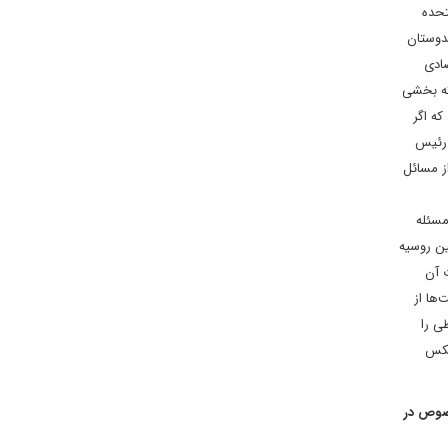
تحده
ندوستان
صادی
 که بخشی
که اگر
ا رئیس
دست از مسائل
مسئله
ندوستان، چین روسیه
ت آن
‌ها از
ی را
لعکس
خصوص در