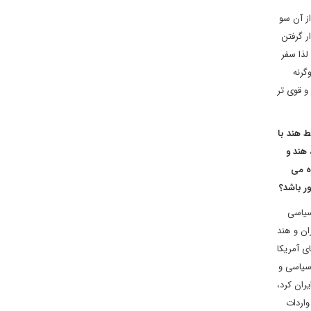
از آن سو
ر گرفتن
لذا سفر
گرنه
و قوی تر
 روابط هند با
یران، هند و
اه می
ر باشد؟
سیاسی
ان و هند
ی آمریکا
 سیاسی و
ران کرد،
واردات