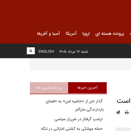
پرونده هسته ای
اروپا
آمریکا
آسیا و آفریقا
شنبه ۱۷ مرداد ۱۴۰۵
ENGLISH
آخرین خبرها
پر بازدیدترین ها
گذار خزر از «حاشیه امن» به «فضای
بازدارندگی متراکم
ترامپ گرفتار در شن‌زار سیاسی
حمله موشکی به کشتی اماراتی در تنگه