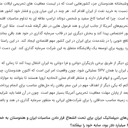
 خوشبختانه هندوستان جزء کشورهایی است که در لیست معافیت های تحریمی ایالات م
ند نسبت به خرید نفت از ایران اقدام کند. هر چند در این میان وزن و فشار خود کشور ه
ده است. چرا که اساسا کاخ سفید و شخص دونالد ترامپ علاقه ای به تداوم مناسبات اقت
ن تحریم‌های آمریکا از جانب ایران و هند فرمول هایی در نظر گرفته شده است. مثلا این
شور اختصاص پیدا کند و بخش دیگری نیز در قالب سرمایه گذاری در خود هند باقی بماند 
نافع خوبی را در بلندمدت برای ایران در این کشور مهم اقتصادی ایجاد کند. در این راست
وشیمی "چنای" هند اعلام کرد که ایران قصد دارد 15 میلیارد روپیه برای توسعه یک پالایشگاه متعلق به این شرکت سرمایه گذاری کند. این 
دیگر از طریق برخی بازیگران دولتی و فرا دولتی به ایران انتقال پیدا کند تا زمانی که 
لوایح FATF و از همه مهمتر سازوکار ویژه مالی اتحادیه اروپا در قبال ایران یا همان SPV عملیاتی شود، چون واقعیت امر این است که اکنون ه
درگمی و ابهام قرار دارند و منتظر اقدام عملی اتحادیه اروپا هستند تا بتوانند به موازا
کنم که یکی دیگر از اهداف مهم‌ در این سفر یافتن راه حل‌های مناسب برای انجام پرداخت
 از پایان مهلت معافیت تحریمی آمریکا بسیار مهم است. چون در آن فضا باید شرایط
ک زمینه مناسب حداقلی را برای شرکت‌های ایرانی به منظور سرمایه گذاری در هند و با
ش‌های دیپلماتیک ایران برای تحت الشعاع قرار دادن مناسبات ایران و هندوستان به 