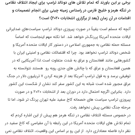
برخی بر این باورند که تمام تلاش های دونالد ترامپ برای ایجاد ائتلاف نظامی
در تنگه هرمز و خلیج فارس در راستاس زمینه چینی برای انجام تصمیمات و
اقدامات در آن زمان (بعد از برگزاری انتخابات ۲۰۲۰) است؟
آنچه که مسلم است یقیناً در صورت پیروزی دونالد ترامپ سیاست‌های ضدایرانی
ایالات متحده آمریکا پررنگ‌تر خواهد شد. اما نکته مهم اینجاست که اساساً
مسئله حمله نظامی به جمهوری اسلامی در دستور کار ایالات متحده آمریکا و
شخص دونالد ترامپ نخواهد بود. چرا که اقتضائات نظامی و امنیتی ایران با
کشورهایی مانند افغانستان و عراق به شدت متفاوت است.لذا آمریکایی که در
همین افغانستان و عراق که با چالش های جدی روبه رو هستند نتوانسته به
توفیقی برسد و به قول ترامپ آمریکا بعد از هزینه کردن ۷ تریلیون دلار در جنگ
عراق مجبور شده است شبانه به این کشور سفر کند نشان از شکست این کشور
دارد. بنابراین اگرچه احتمال دارد در دوران بعد از انتخابات ۲۰۲۰ و در صورت
پیروزی ترامپ سیاست های خصمانه کاخ سفید علیه تهران پرنگ تر شود، اما تا
مرحله جنگ نظامی پیش نخواهد رفت.
در خصوص مسئله ائتلاف نظامی در تنگه هرمز هم پیش از این اشاره کردم که
تمام تلاش های ایالات متحده آمریکا در این رابطه با آن مقیاسی که کاخ سفید در
نظر دارد فاصله معناداری دارد. از این رو بر اساس این واقعیت، ائتلاف نظامی نمی