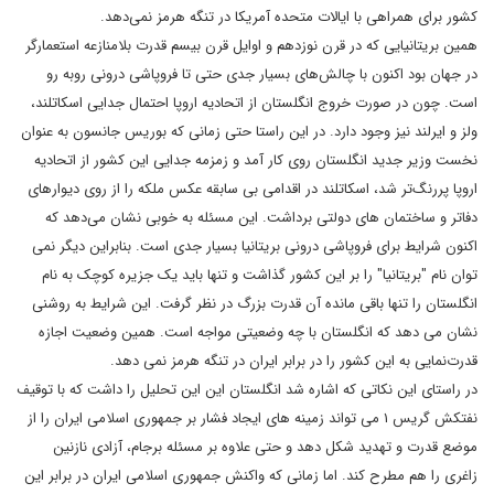
کشور برای همراهی با ایالات متحده آمریکا در تنگه هرمز نمی‌دهد.
همین بریتانیایی که در قرن نوزدهم و اوایل قرن بیسم قدرت بلامنازعه استعمارگر
در جهان بود اکنون با چالش‌های بسیار جدی حتی تا فروپاشی درونی روبه رو
است. چون در صورت خروج انگلستان از اتحادیه اروپا احتمال جدایی اسکاتلند،
ولز و ایرلند نیز وجود دارد. در این راستا حتی زمانی که بوریس جانسون به عنوان
نخست وزیر جدید انگلستان روی کار آمد و زمزمه جدایی این کشور از اتحادیه
اروپا پررنگ‌تر شد، اسکاتلند در اقدامی بی سابقه عکس ملکه را از روی دیوارهای
دفاتر و ساختمان های دولتی برداشت. این مسئله به خوبی نشان می‌دهد که
اکنون شرایط برای فروپاشی درونی بریتانیا بسیار جدی است. بنابراین دیگر نمی
توان نام "بریتانیا" را بر این کشور گذاشت و تنها باید یک جزیره کوچک به نام
انگلستان را تنها باقی مانده آن قدرت بزرگ در نظر گرفت. این شرایط به روشنی
نشان می دهد که انگلستان با چه وضعیتی مواجه است. همین وضعیت اجازه
قدرت‌نمایی به این کشور را در برابر ایران در تنگه هرمز نمی دهد.
در راستای این نکاتی که اشاره شد انگلستان این این تحلیل را داشت که با توقیف
نفتکش گریس ۱ می تواند زمینه های ایجاد فشار بر جمهوری اسلامی ایران را از
موضع قدرت و تهدید شکل دهد و حتی علاوه بر مسئله برجام، آزادی نازنین
زاغری را هم مطرح کند. اما زمانی که واکنش جمهوری اسلامی ایران در برابر این