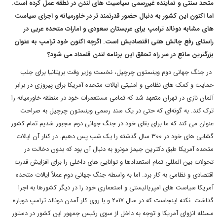
متحد سنتی و نماینده غیررسمی سیاسیت های لندن در نطقه عمل کرده است.
اما اکنون این کشور به دنبال حضور قدرتمند تر در خاورمیانه و اجرای سیاست
های مشابه دونالد ترامپ برای عربستان سعودی و امارات متحده عربی در
راستای رفع چالش هتی اقتصادیش است. اگرچه اکنون خود ترامپ به عنوان
بزرگترین مانع در سر راه تحقق این برنامه لندن قلمداد می شود؟
در جنگ جهانی دوم وینستون چرچیل، نخست وزیر وقت بریتانیا برای جلب
حمایت و کمک های نظامی و امنیتی ایالات متحده آمریکا برای پیروزی در برابر
آلمان نازی در تهران متعهد شد که تمامی مستعمرات خود در منطقه خاورمیانه را
ترک کند. به گونه‌ای که حتی در یک سند رسمی وینستون چرچیل به صراحت
عنوان می کند که ما برای بقای خود در جنگ جهانی دوم مجبور شدیم تمام کشور
گشایی های خود در ۳۰۰ سال گذشته را یک شب پس دهیم. در کنار آن ایالات
متحده آمریکا طبق دکترین جیمز مونرو به دنبال آن بود که بدون دخالت در
تحولات بین المللی تمام استعدادها و توانایی های داخلی را برای افزایش قدرت
اقتصادی و نظامی به کار برد. اما به واسطه جنگ جهانی دوم عملاً ایالات متحده
آمریکا سیاست های امپریالیستی و استعماری خود را در دیگر کشورها به اجرا
گذاشت. نکته اینجاست که در سال ۲۰۱۷ و با روی کار آمدن دونالد ترامپ دوباره
مسئله انزوای آمریکا و توجه به داخل از سوی رئیس جمهور این کشور در دستور