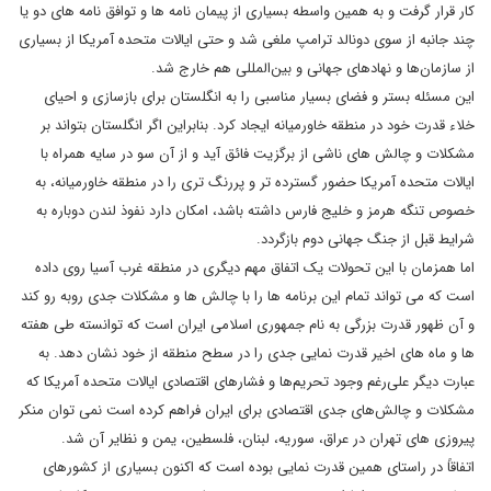
کار قرار گرفت و به همین واسطه بسیاری از پیمان نامه ها و توافق نامه های دو یا
چند جانبه از سوی دونالد ترامپ ملغی شد و حتی ایالات متحده آمریکا از بسیاری
از سازمان‌ها و نهادهای جهانی و بین‌المللی هم خارج شد.
این مسئله بستر و فضای بسیار مناسبی را به انگلستان برای بازسازی و احیای
خلاء قدرت خود در منطقه خاورمیانه ایجاد کرد. بنابراین اگر انگلستان بتواند بر
مشکلات و چالش های ناشی از برگزیت فائق آید و از آن سو در سایه همراه با
ایالات متحده آمریکا حضور گسترده تر و پررنگ تری را در منطقه خاورمیانه، به
خصوص تنگه هرمز و خلیج فارس داشته باشد، امکان دارد نفوذ لندن دوباره به
شرایط قبل از جنگ جهانی دوم بازگردد.
اما همزمان با این تحولات یک اتفاق مهم دیگری در منطقه غرب آسیا روی داده
است که می تواند تمام این برنامه ها را با چالش ها و مشکلات جدی روبه رو کند
و آن ظهور قدرت بزرگی به نام جمهوری اسلامی ایران است که توانسته طی هفته
ها و ماه های اخیر قدرت نمایی جدی را در سطح منطقه از خود نشان دهد. به
عبارت دیگر علی‌رغم وجود تحریم‌ها و فشارهای اقتصادی ایالات متحده آمریکا که
مشکلات و چالش‌های جدی اقتصادی برای ایران فراهم کرده است نمی توان منکر
پیروزی های تهران در عراق، سوریه، لبنان، فلسطین، یمن و نظایر آن شد.
اتفاقاً در راستای همین قدرت نمایی بوده است که اکنون بسیاری از کشورهای