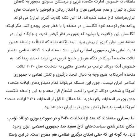
منطقه، به خصوص امارات متحده عربی و عربستان سعودی مجبور به کاهش
تنش با تهران و عدم همراهی عیان و آشکار ریاض و ابوظبی با سیاست های
ایران‌هراسانه کاخ سفید شده اند. لذا این نکته (قدرت گیری ایران) می تواند
برنامه های توسعه نفوذ انگلستان در منطقه را با خطر جدی روبه‌رو کند، مگر اینکه
انگلستان این واقعیت را بپذیرد که بدون در نظر گرفتن قدرت و جایگاه ایران در
منطقه نمی توان کاری از پیش ببرد. البته ناگفته نماند که اتفاقاً به واسطه همین
قدرت نمایی های جمهوری اسلامی ایران عملا مسئله ایجاد ائتلاف نظامی مدنظر
ایالات متحده آمریکا در تنگه هرمز و خلیج فارس نمی تواند تحقق پیدا کند. به
خصوص آنکه دونالد ترامپ در ماه‌های منتهی به انتخابات سال ۲۰۲۰ ایالات
متحده آمریکا به هیچ وجه به دنبال ایجاد درگیری و تنش نظامی با جمهوری
اسلامی ایران نیست. چون این مسئله می‌تواند تمام دستاوردهای ایالات متحده
آمریکا و شخص دونالد ترامپ را تحت الشعاع قرار دهد و به این واسطه شکست
جدی وی در انتخابات رقم بخورد. لذا حداقل تا قبل از انتخابات ۲۰۲۰ ایالات متحده
آمریکا ترامپ به دنبال تنش جدی تر با ایران نخواهد بود.
اما بسیاری معتقدند که بعد از انتخابات ۲۰۲۰ و در صورت پیروزی دونالد ترامپ
امکان تندتر شدن سیاست‌های کاخ سفید ضد جمهوری اسلامی ایران وجود
دارد. به گونه ای که حتی امکان درگیری نظامی هم مطرح است. در این راستا