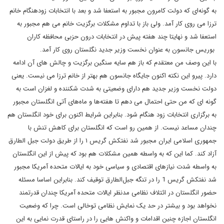
به گونه‌ای که دولت کامرون مجبور به استعفا شد و بعد با انتخابات زودهنگام خانم
ترزا می روی کار آمد. ولی باز با تداوم مشکلات برگزیت خانم می هم مجبور به
استعفا شد و نهایتا چند هفته پیش در انتخابات درون حزبی محافظه کاران
بوریس جانسون به عنوان نخست وزیر جدید نگلستان روی کار آمد.
با این وصف من معتقدم که باز هم سایه سنگین برگزیت و چالش های آن ادامه
دارد. پیرو این نکته اکنون جایگاه جانسون هم بهتر از خانم ترزا می نیست. یعنی
دولت نخست وزیر جدید هم دارای وضعیتی به شدت شکننده و لغزان است به
گونه ای که من حتی احتمال می دهم تا هفته‌ها و ماه‌های آتی انگلستان مجبور
به برگزاری انتخابات زود هنگام شود. بنابراین شرایط اکنون برای خود انگلستان هم
چندان مساعد نیست. از همین رو است که انگلستان برای کاهش تنش با
جمهوری اسلامی ایران مجبور شد نفتکش گریس ۱ را از طریق دولت جبل الطارق
آزاد کند. کما این که به واسطه همین مشکلات هم بود که پیش از این انگلستان
به واسطه شدت نیازهای اقتصادی و سیاسی خود به ایالات متحده آمریکا مجبور
شد نفتکش گریس 1 را در تنگه جبل‌الطارق توقیف کند. بنابراین اساسا مسئله
حضور انگلستان در ائتلاف نظامی مدنظر ایالات متحده آمریکا چندان قدرتمند
نخواهد بود و بیشتر در حد یک نمایش نظامی توخالی است. چرا که وضعیت
انگلستان اجازه چنین اقدامات و واکنش هایی را در راستای قدرت نمایی به این