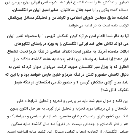
تجاری و نفتکش ها را تحت الشعاع قرار دهد.
دیپلماسی ایرانی
برای بررسی این
مسئله گفت وگویی را با
سید جلال ساداتیان، سفیر اسبق ایران در انگلستان،
نماینده سابق مجلس شورای اسلامی و کارشناس و تحلیلگر مسائل بین‌الملل
ترتیب داده است که در ادامه می‌خوانید:
آیا به نظر شما اقدام لندن در آزاد کردن نفتکش گریس 1 با محموله نفتی ایران
می ‌تواند تلاش های ضد ایرانی انگلستان را به ویژه در راستای تکاپوهای
ایالات متحده آمریکا به منظور ایجاد ائتلاف نظامی در تنگه هرمز تحت الشعاع
قرار دهد؟ آیا اساساً به واسطه این اقدام پنجشنبه هفته گذشته دادگاه جبل
الطارق که با چراغ سبز انگلستان صورت گرفت، می‌توان عنوان کرد که لندن به
دنبال کاهش حضور و تنش در تنگه هرمز و خلیج فارس خواهد بود و یا این که
باید میان آزادی نفتکش گریس 1 و حضور نظامی انگلستان در تنگه هرمز
تفکیک قائل شد؟
این نکته و سوال مهم شما باید در بررسی و تجزیه و تحلیل شرایط داخلی
انگلستان و کل بریتانیا مورد تجزیه و تحلیل قرار گیرد. به هر حال اکنون بدون
شک این کشور دارای وضعیت چندان مناسبی، هم از نظر سیاسی و دیپلماتیک و
هم از نظر اقتصادی و اجتماعی نیست. در تقریباً سه سال گذشته سایه سنگین
جدایی انگلستان از اتحادیه اروپا بر تمامی مسائل این کشور سایه انداخته است.