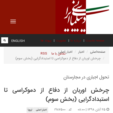
Toggle
vigation
صفحه نخست
درباره ما
عضویت
پیوند ها
ENGLISH
صفحه‌اصلی
اخبار
اخبار اصلی
تماس با ما
RSS
چرخش اوربان از دفاع از دموکراسی تا استبدادگرایی (بخش سوم)
تحول اجباری در مجارستان
چرخش اوربان از دفاع از دموکراسی تا
استبدادگرایی (بخش سوم)
۲۵ آبان ۱۳۹۸ | ۰۸:۰۰
کد : ۱۹۸۷۵۰۰
اخبار اصلی
اروپا