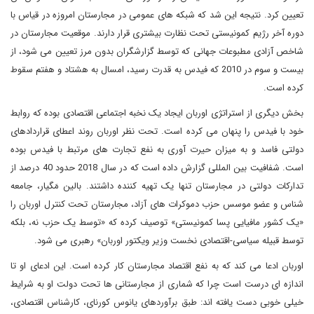
تعیین کرد. نتیجه این شد که شبکه های عمومی در مجارستان امروزه در قیاس با
دوره آخر رژیم کمونیستی تحت نظارت بیشتری قرار دارند. موقعیت مجارستان در
شاخص آزادی مطبوعات جهانی که توسط گزارشگران بدون مرز تعیین می شود، از
بیست و سوم در 2010 که فیدس به قدرت رسید، امسال به هشتاد و هفتم سقوط
کرده است.
بخش دیگری از استراتژی اوربان ایجاد یک نخبه اجتماعی اقتصادی بوده که روابط
خود با فیدس را پنهان می کرده است. تحت نظر اوربان روند اعطای قراردادهای
دولتی فاسد و به میزان حیرت آوری به نفع تجارت های مرتبط با فیدس بوده
است. شفافیت بین المللی گزارش داده است که در سال 2018 حدود 40 درصد از
تدارکات دولتی در مجارستان تنها یک تهیه کننده داشتند. بالین مَگیار، جامعه
شناس و عضو موسس حزب دموکرات های آزاد، مجارستان تحت کنترل اوربان را
«یک کشور مافیایی پسا کمونیستی» توصیف کرده که «توسط یک حزب نه، بلکه
توسط قبیله سیاسی-اقتصادی نخست وزیر ویکتور اوربان» رهبری می شود.
اوربان ادعا می کند که به نفع اقتصاد مجارستان کار کرده است. این ادعای او تا
اندازه ای درست است چرا که شماری از مجارستانی ها تحت دولت او به شرایط
خیلی خوبی دست یافته اند: طبق برآوردهای یانوس کورنای، کارشناس اقتصادی،