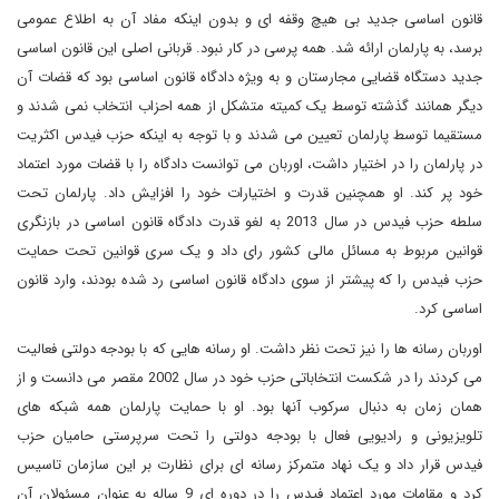
قانون اساسی جدید بی هیچ وقفه ای و بدون اینکه مفاد آن به اطلاع عمومی
برسد، به پارلمان ارائه شد. همه پرسی در کار نبود. قربانی اصلی این قانون اساسی
جدید دستگاه قضایی مجارستان و به ویژه دادگاه قانون اساسی بود که قضات آن
دیگر همانند گذشته توسط یک کمیته متشکل از همه احزاب انتخاب نمی شدند و
مستقیما توسط پارلمان تعیین می شدند و با توجه به اینکه حزب فیدس اکثریت
در پارلمان را در اختیار داشت، اوربان می توانست دادگاه را با قضات مورد اعتماد
خود پر کند. او همچنین قدرت و اختیارات خود را افزایش داد. پارلمان تحت
سلطه حزب فیدس در سال 2013 به لغو قدرت دادگاه قانون اساسی در بازنگری
قوانین مربوط به مسائل مالی کشور رای داد و یک سری قوانین تحت حمایت
حزب فیدس را که پیشتر از سوی دادگاه قانون اساسی رد شده بودند، وارد قانون
اساسی کرد.
اوربان رسانه ها را نیز تحت نظر داشت. او رسانه هایی که با بودجه دولتی فعالیت
می کردند را در شکست انتخاباتی حزب خود در سال 2002 مقصر می دانست و از
همان زمان به دنبال سرکوب آنها بود. او با حمایت پارلمان همه شبکه های
تلویزیونی و رادیویی فعال با بودجه دولتی را تحت سرپرستی حامیان حزب
فیدس قرار داد و یک نهاد متمرکز رسانه ای برای نظارت بر این سازمان تاسیس
کرد و مقامات مورد اعتماد فیدس را در دوره ای 9 ساله به عنوان مسئولان آن