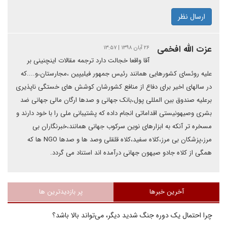
ارسال نظر
عزت الله افخمی
۲۶ آبان ۱۳۹۸ | ۱۳:۵۷
آقا واقعا خجالت دارد ترجمه مقالات اینچنینی بر
علیه روئسای کشورهایی همانند رئیس جمهور فیلیپین ،مجارستان،و....که
در سالهای اخیر برای دفاع از منافع کشورشان کوشش های خستگی ناپذیری
برعلیه صندوق بین المللی پول،بانک جهانی و صدها ارگان مالی جهانی ضد
بشری وصیهونیستی اقداماتی انجام داده که پشتیبانی ملی را با خود دارند و
مسخره تر آنکه به ابزارهای نوین سرکوب جهانی همانند،خبرنگاران بی
مرز،پزشکان بی مرز،کلاه سفید،کلاه قلقلی وصد ها و صدها NGO ها که
همگی از کلاه جادو صیهون جهانی درآمده اند استناد می گردد.
آخرین خبرها
پر بازدیدترین ها
چرا احتمال یک دوره جنگ شدید دیگر، می‌تواند بالا باشد؟