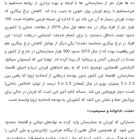
ده ها هزار نفر از مجارستانی ها با ایجاد و بهره برداری از روابط مستقیم یا
غیرمستقیم با رژیم اوربان پول خوبی به جیب زده اند. کاهش نرخ بیکاری که
دولت اوربان بسیار به آن می بالد نیز تا اندازه ای نتیجه فریبی ماهرانه است: 100
هزار نفر از افراد بیکار در سه ماهه اول سال 2019 از مقامات محلی یا کشوری
حدود نصف حداقل دستمزد را برای انجام خدمات اجتماعی دریافت کردند؛ این
افراد در نرخ بیکاری محاسبه نشدند! یکی دیگر از عوامل کاهش نرخ بیکاری هم
این واقعیت بوده که از سال 2015 حدود 500 هزار مجارستانی در خارج از کشور و
عمدتا در اتریش، آلمان و بریتانیا کار پیدا کرده اند. نهایتا این که ایستوان سیالِج،
کارشناس اقتصادی، توضیح داده که به رغم ادعاهای اوربان درباره احیای اقتصاد
مجارستان، اقتصاد این کشور بدون بودجه دریافتی از اتحادیه اروپا که رقمی بین
2.5 تا 5 میلیارد یورو در سال (معادل 2.5 تا 5 درصد از تولید ناخالص داخلی)
است، دچار فروپاشی می شد. مساله کنایه آمیز این است که اوربان در حالی برای
بروکسل خط و نشان می کشد که کشورش به بودجه اتحادیه اروپا وابسته است.
«ملت، خانواده و مسیحیت»
خساراتی که اوربان به مجارستان وارد کرده به نهادهای دولتی و اقتصاد محدود
نمی شود. او همچنین شکل هایی از بیگانه هراسی، نژادپرستی و ملی گرایی را
وارد فرهنگ سیاسی کشور کرده که زمانی تنها در حاشیه جامعه قابل مشاهده بود.