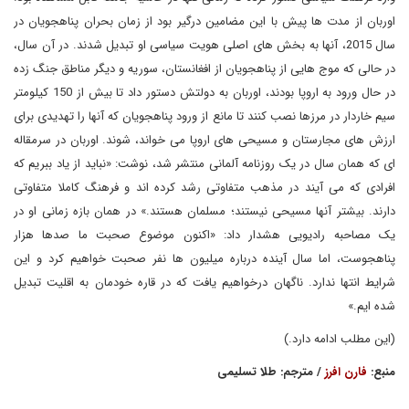
اوربان از مدت ها پیش با این مضامین درگیر بود از زمان بحران پناهجویان در
سال 2015، آنها به بخش های اصلی هویت سیاسی او تبدیل شدند. در آن سال،
در حالی که موج هایی از پناهجویان از افغانستان، سوریه و دیگر مناطق جنگ زده
در حال ورود به اروپا بودند، اوربان به دولتش دستور داد تا بیش از 150 کیلومتر
سیم خاردار در مرزها نصب کنند تا مانع از ورود پناهجویان که آنها را تهدیدی برای
ارزش های مجارستان و مسیحی های اروپا می خواند، شوند. اوربان در سرمقاله
ای که همان سال در یک روزنامه آلمانی منتشر شد، نوشت: «نباید از یاد ببریم که
افرادی که می آیند در مذهب متفاوتی رشد کرده اند و فرهنگ کاملا متفاوتی
دارند. بیشتر آنها مسیحی نیستند؛ مسلمان هستند.» در همان بازه زمانی او در
یک مصاحبه رادیویی هشدار داد: «اکنون موضوع صحبت ما صدها هزار
پناهجوست، اما سال آینده درباره میلیون ها نفر صحبت خواهیم کرد و این
شرایط انتها ندارد. ناگهان درخواهیم یافت که در قاره خودمان به اقلیت تبدیل
شده ایم.»
(این مطلب ادامه دارد.)
منبع:
فارن افرز
/ مترجم: طلا تسلیمی