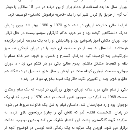
اوربان سال ها بعد استفاده از حمام برای اولین مرتبه در سن 15 سالگی با دوش
آب گرم از طریق باز کردن شیر آب را یک «تجربه فراموش نشدنی» توصیف کرد.
شرایط مالی خانواده اوربان در دهه های 1970 و 1980 بهتر شد چون پدرش
مدرک دانشگاهی گرفته بود و در حزب حاکم کارگران سوسیالیست در حال ترقی
بود. اوربان دانش آموز باهوشی بود و والدینش او را به یک مدرسه گرامر برگزیده
فرستادند. اما سال ها بعد او در مصاحبه ای خود را در دوران کودکی «به طرز
باورنکردنی بد» توصیف کرد. بدرفتار، گستاخ و خشن. او افزود: «در خانه مدام با
نظم و انضباط مشکل داشتم. پدرم سالی یکی دو بار کتکم می زد.» د دوران
جوانی، خدمت اجباری کوتاه مدت در ارتش و سال های تحصیل در دانشگاه هم
خلق و خوی چندان تغییری نکرد: «اگر یک ضربه بخورم، دو تا می زنم.»
یکی از فیلم های مورد علاقه اوربان «روزی روزگاری در غرب» که یک فیلم وسترن
ساخت 1968 به کارگردانی سرجیو لئون است، در دهه 1970 و زمانی که او یک
نوجوان بود وارد مجارستان شد. داستان فیلم به قتل یک خانواده مربوط می شود؛
در پایان، شخصیت انتقام گیر که نقش آن را چارلز برونسون بازی کرده، به
سرکرده گروه گانگستری پشت این کشتار شلیک می کند و بدین ترتیب، عدالت
برقرار می شود. اوربان یک مرتبه به یک زندگی نامه نویس در توضیح آنچه از