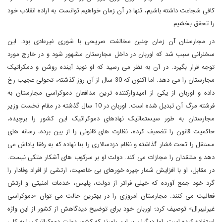
کافی شجاعت داشته باشیم، تنها در آن زمان خواهیم توانست به اراده انقلاب خود
را تحقق بخشیم.
در مجارستان آن زمان چنین مخالفت صریحی با شوری غیرعادی بود. این
سخنرانی سبب شد که اوربان در داخل مجارستان مشهور شود و در خارج مورد
توجه قرار بگیرد. در آن به نظر می رسید که او نوید آینده روشن و دمکراتیک
مجارستان را می دهد. اما اکنون که 30 سال از آن روز گذشته، تحولی عجیب رخ
داده و اوربان از یکی از امیدوارکننده ترین مدافعان دموکراسی مجارستان به
فرشته مرگ آن تبدیل شده است. اوربان در 10 سال گذشته در مقام نخست وزیر
مجارستان به طور سیستماتیک نهادهای دموکراتیک این کشور را برچیده،
حاکمیت قانون را تضعیف کرده، نظارت های قانونی را از بین برده، رسانه های
مستقل را تحت فشار گذاشته و نظام دزدسالاری را بنا نهاده که به رفقا پاداش می
دهد و منتقدان را مجازات می کند. دولت او بر سرکوب های آشکار متکی نیست.
در مقابل، او با افزایش شمار جیره خورهای بی خاصیت، ارتشی از افراد وفادار را
گرد خود جمع آورده که خیلی فراتر از دولت، پلیس، خدمات امنیتی و ارتش
فعالیت می کنند. مجارستان امروزی را در بهترین حالت می توان «دموکراسی
غیرلیبرال» توصیف کرد؛ اوربان خود برای توضیح دیدگاهش از کشور از این واژه
استفاده کرده است. اما دیگران بر این باورند که کشور دولت دموکراتیک را به کلی