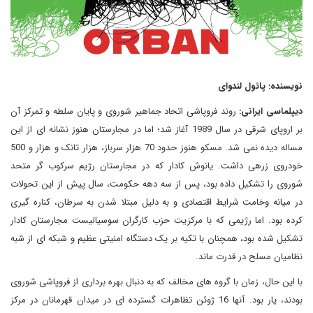
نویسنده: پائول لندوای
دیپلماسی ایرانی:
روند فروپاشی اتحاد جماهیر شوروی و پایان سلطه و تمرکز آن
بر اروپای شرقی در سال 1989 آغاز شد؛ اما در مجارستان هنوز نشانه ای از این
مساله دیده نمی شد. مسکو هنوز حدود 70 هزار سرباز، هزار تانک و هزار و 500
خودروی زرهی داشت. یانوش کادار که در مجارستان رژیم سرکوب گر متحد
شوروی را تشکیل داده بود، پس از سه دهه حکومت، سال پیش از این تحولات
در میانه وخامت شرایط اقتصادی و به دلیل مبتلا شدن به سرطان، کناره گیری
کرده بود. اما رژیمی که با مرکزیت حزب کارگران سوسیالیست مجارستان کادار
تشکیل شده بود، همچنان با تکیه بر یک دستگاه امنیتی عظیم و شبکه ای از شبه
نظامیان مسلح در قدرت ماند.
با این حال، زمان با گروه های مخالف که به دنبال بهره برداری از فروپاشی شوروی
بودند، یار بود. آنها 16 ژوئن تظاهرات گسترده ای در میدان قهرمانان در مرکز