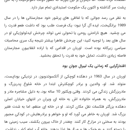
پشت سر گذاشته و اکنون یک حکومت استبدادی تمام عیار دارد.
به نظر می رسد جوانی که با لفاظی های پرشور خود مجارستانی ها را در سال
1989 برانگیخت، ایده آل گرا نبود؛ یک فرصت طلب بود که داشت طعم قدرت را
می چشید. هیچ ناراحتی روحی یا تحولی نمی تواند چرخش ایدئولوژیکی او در
سال های بعد را توجیه کنید؛ این چرخش ظاهرا بیشتر نتیجه یک سری محاسبات
سیاسی زیرکانه بوده است. اوربان در اقدامی که با اراده انقلابیون مجارستان
فاصله زیادی داشت، تمایل خود به قدرت را تحقق بخشید.
اقتدارگرایی که زمانی یک لیبرال جوان بود
اوربان در سال 1963 در دهکده کوچکی از آلکسوتدوبوز، در نزدیکی بوداپست،
متولد شد. او، والدین و برادر کوچکترش ابتدا در خانه شلوغ پدربزرگ و
مادربزرگش زندگی می کردند. وقتی ویکتور 10 ساله بود، به دلیل مشاجره مادر و
مادربزرگش، به همراه خانواده اش به خانه ای ویران در انتهای خیابان اصلی
دهکده بزرگتر فلکسات نقل مکان کردند. او در خانه ای منظم، اما به شدت فقیر
بزرگ شد. اوربان به خاطر می آورد که او و خواهر و برادرهایش در کودکی مجبور
بودند به سختی در مزارع کار کنند: چغندر از خاک بیرون بکشند، سیب زمینی ها
را دسته کنند و به خوک ها و مرغ ها غذا بدهند. خانه آب لوله کشی نداشت.