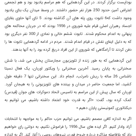
بوداپست برگزار کردند. در این گردهمایی که هم مراسم یادبود بود و هم تجمعی
اعتراض آمیز، حدود 250 هزار نفر حضور داشتند. در وسط میدان یک بنای یادبود
وجود داشت که6 تابوت روی پله های آن گذاشته بودند. 5 تای آنها حاوی بقایای
اجساد رهبران اصلی قیام علیه شوروی در 1956 بودند که در جریان محاکمه های
پنهانی به اعدام محکوم شدند. تابوت ششم خالی و نمادی از 300 نفر دیگری بود
که به دلیل ایفای نقش در قیام اعدام شدند. مردم در ادامه گردهمایی تابوت ها را
دفن کردند تا آرامگاهی که شوروی از این افراد دریغ کرده بود را به آنها بدهند.
این گردهمایی که به طور زنده از تلویزیون مجارستان پخش می شد، با شش
سخنرانی به پایان رسید. آخرین سخنرانی را ویکتور اوربان، یک فعال نسبتا
ناشناس 26 ساله با ریش نامرتب، انجام داد. این سخنرانی تنها 7 دقیقه طول
کشید، اما جمعیت حاضر در میدان و بیننده های تلویزیونی را به هیجان آورد.
اوربان که سال پیش از این مراسم به تاسیس اتحاد دموکرات های جوان (فیدس)
کمک کرده بود، گفت: «اگر به قدرت خود اعتماد داشته باشیم، می توانیم به
دیکتاتوری کمونیستی پایان دهیم.»
اگر به اندازه کافی مصمم باشیم، می توانیم حزب حاکم را به مواجهه با انتخابات
آزاد وادار کنیم. اگر ایده های سال 1956 را فراموش نکنیم، به دولتی رای خواهیم
داد که بلافاصله مذاکره درباره خروج فوری نیروهای روسی را آغاز کند. اگر به اندازه