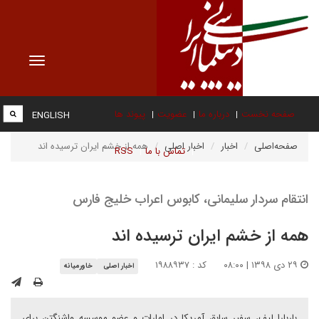
Toggle
vigation
صفحه نخست
درباره ما
عضویت
پیوند ها
ENGLISH
صفحه‌اصلی
اخبار
اخبار اصلی
همه از خشم ایران ترسیده اند
تماس با ما
RSS
انتقام سردار سلیمانی، کابوس اعراب خلیج فارس
همه از خشم ایران ترسیده اند
۲۹ دی ۱۳۹۸ | ۰۸:۰۰
کد : ۱۹۸۸۹۳۷
اخبار اصلی
خاورمیانه
باربارا لیف، سفیر سابق آمریکا در امارات و عضو موسسه واشنگتن برای