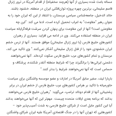
مساله باعث شده بسیاری از آنها (هرچند مخفیانه) از اقدام آمریکا در ترور ژنرال
قاسم سلیمانی، برترین چهره پروژه‌ توان‌افکنی ایران در منطقه، خشنود باشند.
خالد الدخیل، جامعه‌شناس سیاسی عربستان، با انتقاد از این که ایران خود را به
عنوان رهبر "مقاومت" به اعراب تحمیل کرده است، ادعا می کند: "این چه
مقاومتی است؟ آنها از این مقاومت برای پنهان کردن سرشت فرقه‌گرایانه سیاست
ایران در منطقه استفاده می‌کنند. وی در ادامه می افزاید: بسیاری از رهبران
کشورهای خلیج فارس (با ترور ژنرال سلیمانی) موافق هستند. آنها از ترس خشم
ایران خشنودی خود را از قتل ژنرال سلیمانی آشکار نمی‌کنند." وی تاکید می کند،
عربستان و تمام کشورهای عرب خلیج فارس سکوت کرده‌اند. آنها نمی‌‌خواهند
دشمنی ایرانی‌ها را برانگیزند چرا که شرایط منطقه آنقدر شکننده، پرشکاف و
حساس است که آنها نمی‌خواهند شرایط را بدتر کنند."
باربارا لیف، سفیر سابق آمریکا در امارات و عضو موسسه واشنگتن برای سیاست
خاورمیانه با تاکید بر هراس کشورهای عرب خلیج فارس از خشم ایران در برابر
پشتیبانی آنها از اقدام دونالد ترامپ، می‌گوید: "رهبران خلیج فارس می‌خواهند
بدانند که برنامه بعدی ایالات متحده چیست. مهم‌تر این که آنها می‌‌خواهند بدانند
آیا این کشور مایل است از شرکای خلیج‌ فارسی به شدت آسیب‌پذیر خود –
کشورهایی که تهران آنها را در جنگ اقتصادی آمریکا علیه ایران شرکای واشنگتن