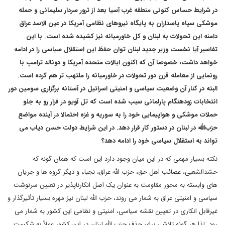
در شرایط حساس کنونی منطقه غرب آسیا بعد از ترور سردار سلیمانی و حمله
موشکی سپاه پاسداران به پایگاه نیروهای نظامی آمریکا در عین الاسد عراق
دامنه این تحولات به لبنان و کل خاورمیانه نیز کشیده شده است. با این
تفاسیر آیا نخست وزیر جدید لبنان توان حفظ این استقلال سیاسی را در ادامه
خواهد داشت، خصوصا آن که اکنون ایالات متحده آمریکا و دونالد ترامپ با
رونمایی از معامله قرن دور تحولات در خاورمیانه را ملتهب تر هم کرده است.
البته در کنار آن وضعیت سیاسی و امنیتی اسرائیل در آستانه برگزاری سومین دور
انتخابات زودهنگام پارلمانی سبب شده است که تل آویو در فرار رو به جلو
حملات موشکی و هواپیمایی خود را به سوریه و غزه احتمالا در آینده مواضع
حزب‌الله در لبنان در دستور کار قرار دهد. در این شرایط دولت حسن دیاب می
تواند به استقلال سیاسی خود را ادامه دهد؟
نکته بسیار مهمی که در این میان وجود دارد این است که همان گونه که
حشدالشعبی، عصائب اهل حق، حزب الله عراق، نجباء و دیگر گروه ها و جریان
های وابسته به محور مقاومت به عنوان یک اصل انکارناپذیر در تعیین سرنوشت
سیاسی و امنیتی عراق به شمار می روند، حزب الله لبنان نیز مهره بسیار تأثیرگذار و
غیرقابل انکاری در تعیین نقشه سیاسی، امنیتی و نظامی این کشور به شمار می
رود. لذا هر گونه تلاشی برای حذف حزب الله لبنان در این کشور عملاً به شکست