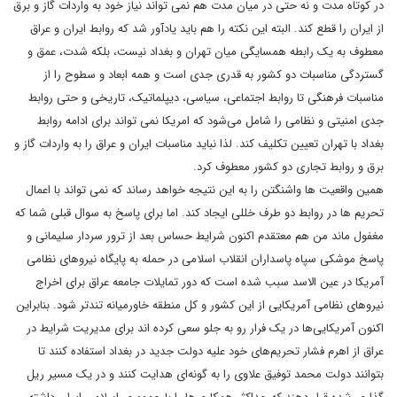
در کوتاه مدت و نه حتی در میان مدت هم نمی تواند نیاز خود به واردات گاز و برق
از ایران را قطع کند. البته این نکته را هم باید یادآور شد که روابط ایران و عراق
معطوف به یک رابطه همسایگی میان تهران و بغداد نیست، بلکه شدت، عمق و
گستردگی مناسبات دو کشور به قدری جدی است و همه ابعاد و سطوح را از
مناسبات فرهنگی تا روابط اجتماعی، سیاسی، دیپلماتیک، تاریخی و حتی روابط
جدی امنیتی و نظامی را شامل می‌شود که امریکا نمی تواند برای ادامه روابط
بغداد با تهران تعیین تکلیف کند. لذا نباید مناسبات ایران و عراق را به واردات گاز و
برق و روابط تجاری دو کشور معطوف کرد.
همین واقعیت ها واشنگتن را به این نتیجه خواهد رساند که نمی تواند با اعمال
تحریم ها در روابط دو طرف خللی ایجاد کند. اما برای پاسخ به سوال قبلی شما که
مغفول ماند من هم معتقدم اکنون شرایط حساس بعد از ترور سردار سلیمانی و
پاسخ موشکی سپاه پاسداران انقلاب اسلامی در حمله به پایگاه نیروهای نظامی
آمریکا در عین الاسد سبب شده است که دور تمایلات جامعه عراق برای اخراج
نیروهای نظامی آمریکایی از این کشور و کل منطقه خاورمیانه تندتر شود. بنابراین
اکنون آمریکایی‌ها در یک فرار رو به جلو سعی کرده اند برای مدیریت شرایط در
عراق از اهرم فشار تحریم‌های خود علیه دولت جدید در بغداد استفاده کنند تا
بتوانند دولت محمد توفیق علاوی را به گونه‌ای هدایت کنند و در یک مسیر ریل