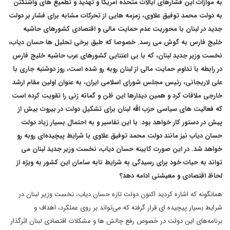
به موازات این فشارهای ایالات متحده آمریکا و تهدید و تطمیع های واشنگتن
به دولت محمد توفیق علاوی، زمزمه هایی از تحرکات مشابه برای فشار بر دولت
جدید در لبنان با محوریت عدم حمایت مالی و اقتصادی کشورهای حاشیه
خلیج فارس به گوش می رسد. خصوصا که طبق برخی تحلیل ها حسان دیاب،
نخست وزیر جدید لبنان، که با بی اعتنایی کشورهای عرب حاشیه خلیج فارس
در رابطه با تداوم حمایت مالی از لبنان روبه رو شده است، روز دوشنبه جاری با
علی لاریجانی، رئیس مجلس شورای اسلامی ایران، به عنوان اولین مقام ارشد
خارجی ملاقات کرد و همین دیدارها این ظن و گمانه زنی را تقویت کرده است
که فعالیت های سیاسی حزب الله لبنان برای تشکیل دولت در بیروت بیش از
پیش در دستور کار خواهد بود. با این تفاسیر و به احتمال بسیار زیاد دولت
حسان دیاب نیز مانند دولت محمد توفیق علاوی با شرایط پیچیده‌ای روبه رو
خواهد شد. در این صورت کابینه حسان دیاب، نخست وزیر جدید لبنان می
تواند به حیات خود برای رسیدگی به شرایط نابه سامان این کشور به ویژه از
لحاظ اقتصادی و معیشتی ادامه دهد؟
همانگونه که اشاره کردید اکنون دولت تازه حسان دیاب، نخست وزیر لبنان در
شرایط بسیار پیچیده ای قرار گرفته که می‌تواند بر روی عملکرد، اهداف و
برنامه‌های این دولت در خصوص رفع چالش ها و مشکلات اقتصادی لبنان اثرگذار