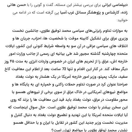
دیپلماسی ایرانی
برای بررسی بیشتر این مسئله، گفت و گویی را با
حسن هانی
زاده، کارشناس و پژوهشگر مسائل غرب آسیا
پی گرفته است که در ادامه می
خوانید:
به موازات تداوم رایزنی‌های سیاسی محمد توفیق علاوی، جانشین نخست
وزیری عراق برای تشکیل کابینه موقت با شخصیت ها، احزاب، جریان ها و
ائتلاف های سیاسی عراقی در آن سو به واسطه شرایط کنونی این کشور، ایالات
متحده چهارشنبه گذشته مجبور شد طی بیانیه ای رسمی از جانب وزارت امور
خارجه اش، عراق را از تحریم های ایران در خصوص واردات انرژی به مدت ۴۵ روز
دیگر معاف کند. در کنار این اقدام و تنها 72 ساعت بعد از اعلام این معافیت کاخ
سفید، مایک پمپئو، وزیر امور خارجه آمریکا در یک هشدار به دولت بغداد
صراحتا عنوان کرد در صورت تداوم حملات راکتی و خمپاره ای به پایگاه ها و
مواضع نیروهای آمریکایی در خاک عراق از سوی برخی از نیروهای همسو با
محور مقاومت در عراق، دولت بغداد باید قید این معافیت ها را بزند که روی
این سخن بیشتر با دولت محمد توفیق علاوی است. حال سوال اینجاست که
آیا ایالات متحده آمریکا با این تهدید و تطمیع دولت بغداد به دنبال کنترل و
مدیریت نخست وزیر جدید این کشور در تقابل با ایران و یا حداقل همسو
نشدن محمد توفق علاوی با مواضع تهران است؟