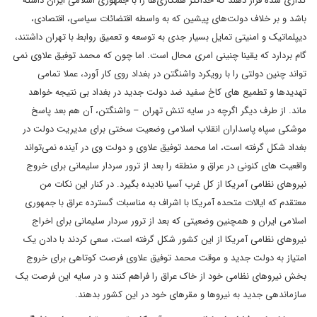
گذاری شده قرار دهند که حداکثر همکاری‌ها را با جمهوری اسلامی ایران داشته
باشد و بر خلاف دولت‌های پیشین که به واسطه اقتضائات سیاسی، اقتصادی،
دیپلماتیک و امنیتی تمایل بسیار جدی به توسعه و تعمیق روابط با تهران داشتند،
گام بردارد که یقینا چنینی امری محال است. اما چون که محمد توفیق علاوی نمی
تواند چنین دولتی را با رویکرد واشنگتن در بغداد روی کار آورد، عملا تمامی
تهدیدها و تطمیع های کاخ سفید ضد دولت جدید در بغداد بی نتیجه خواهد
ماند. از طرف دیگر اگرچه در سایه تنش تهران – واشنگتن، آن هم بعد پاسخ
موشکی سپاه پاسداران انقلاب اسلامی وضعیت سختی برای مدیریت دولت در
بغداد شکل گرفته است، اما محمد توفیق علاوی و دولت وی در آینده نمی‌تواند
واقعیت های کنونی در عراق و منطقه را بعد از ترور سردار سلیمانی برای خروج
نیروهای نظامی آمریکا از کل غرب آسیا نادیده بگیرد. در کنار این نکات من
معتقدم که ایالات متحده آمریکا با اشراف به مناسبات گسترده عراق با جمهوری
اسلامی ایران و همچنین وضعیتی که بعد از ترور سردار سلیمانی برای اخراج
نیروهای نظامی آمریکا از این کشور شکل گرفته است، سعی کردند با دادن یک
امتیاز به دولت جدید و موقت محمد توفیق علاوی فرصت کوتاهی برای خروج
بخش نیروهای نظامی خود از خاک عراق را فراهم کنند و در سایه این فرصت یک
سازماندهی جدید به نیروها و مقرهای خود در این کشور بدهند.