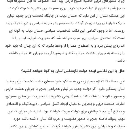
ای با کشورهای عربی حاشیه خلیج فارس پیدا کند، خصوصا که این کشورها البته
به جز قطر تا کنون از دولت جدید دیاب برای سفر به این کشورها دعوت نکردند.
این مسئله نشان از این دارد که حسان دیاب در جایگاه نخست وزیر جدید لبنان
با یک شرایط پیچیده ای در آینده، به خصوص در حوزه سیاسی و دیپلماتیک روبه
روست. اما با وجود تمامی این نکات شخصیت سیاسی حسان دیاب به گونه ای
است که استقلال سیاسی وی سبب خواهد شد که مدیریت شرایط لبنان را تا
اندازه‌ای پیش ببرد و به اصطلاح عصا را از وسط بگیرد که نه آن چنان که باید خود
را وابسته به جریان هشت مارس بکند و سرسپردگی به جریان ۱۴ مارس داشته
باشد.
حال با این تفاسیر آینده دولت تازه‌نفس لبنان به کجا خواهد کشید؟
این مسئله تا اندازه بسیار زیادی به عملکرد خود حسان دیاب، نخست وزیر جدید
لبنان بستگی دارد. اگر دولت جدید در لبنان همراهی جدی با جریان هشت مارس
و محور مقاومت داشته باشد مطمئناً برخی کشورها با محوریت عربستان سعودی،
امارات متحده عربی و بحرین به دنبال ایجاد گسل سیاسی، دیپلماتیک و اقتصادی
و به تبع آن ایجاد چالش برای دولت ببروت خواهند بود. اما به هر میزان که این
دیاب بتواند فاصله جدی با محور مقاومت و حزب الله لبنان داشته باشد مورد
حمایت و همراهی این کشورها قرار خواهد گرفت. اما من کماکان بر این نکته