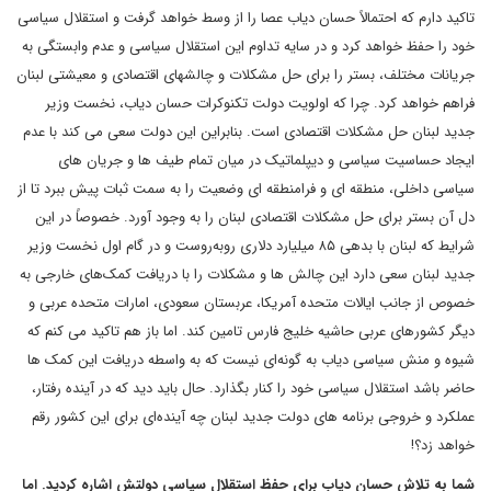
تاکید دارم که احتمالاً حسان دیاب عصا را از وسط خواهد گرفت و استقلال سیاسی
خود را حفظ خواهد کرد و در سایه تداوم این استقلال سیاسی و عدم وابستگی به
جریانات مختلف، بستر را برای حل مشکلات و چالشهای اقتصادی و معیشتی لبنان
فراهم خواهد کرد. چرا که اولویت دولت تکنوکرات حسان دیاب، نخست وزیر
جدید لبنان حل مشکلات اقتصادی است. بنابراین این دولت سعی می کند با عدم
ایجاد حساسیت سیاسی و دیپلماتیک در میان تمام طیف ها و جریان های
سیاسی داخلی، منطقه ای و فرامنطقه ای وضعیت را به سمت ثبات پیش ببرد تا از
دل آن بستر برای حل مشکلات اقتصادی لبنان را به وجود آورد. خصوصاً در این
شرایط که لبنان با بدهی ۸۵ میلیارد دلاری روبه‌روست و در گام اول نخست وزیر
جدید لبنان سعی دارد این چالش ها و مشکلات را با دریافت کمک‌های خارجی به
خصوص از جانب ایالات متحده آمریکا، عربستان سعودی، امارات متحده عربی و
دیگر کشورهای عربی حاشیه خلیج فارس تامین کند. اما باز هم تاکید می کنم که
شیوه و منش سیاسی دیاب به گونه‌ای نیست که به واسطه دریافت این کمک ها
حاضر باشد استقلال سیاسی خود را کنار بگذارد. حال باید دید که در آینده رفتار،
عملکرد و خروجی برنامه های دولت جدید لبنان چه آینده‌ای برای این کشور رقم
خواهد زد؟!
شما به تلاش حسان دیاب برای حفظ استقلال سیاسی دولتش اشاره کردید. اما