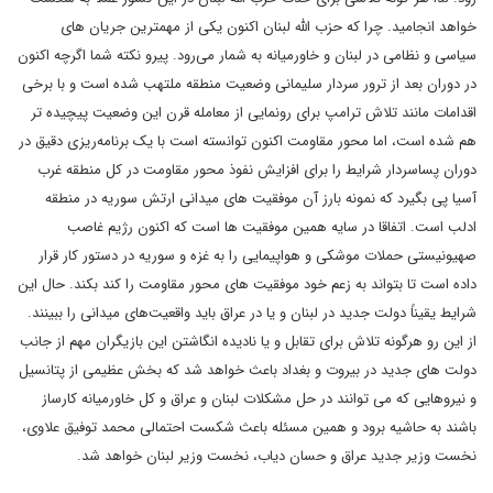
خواهد انجامید. چرا که حزب الله لبنان اکنون یکی از مهمترین جریان های
سیاسی و نظامی در لبنان و خاورمیانه به شمار می‌رود. پیرو نکته شما اگرچه اکنون
در دوران بعد از ترور سردار سلیمانی وضعیت منطقه ملتهب شده است و با برخی
اقدامات مانند تلاش ترامپ برای رونمایی از معامله قرن این وضعیت پیچیده تر
هم شده است، اما محور مقاومت اکنون توانسته است با یک برنامه‌ریزی دقیق در
دوران پساسردار شرایط را برای افزایش نفوذ محور مقاومت در کل منطقه غرب
آسیا پی بگیرد که نمونه بارز آن موفقیت های میدانی ارتش سوریه در منطقه
ادلب است. اتفاقا در سایه همین موفقیت ها است که اکنون رژیم غاصب
صهیونیستی حملات موشکی و هواپیمایی را به غزه و سوریه در دستور کار قرار
داده است تا بتواند به زعم خود موفقیت های محور مقاومت را کند بکند. حال این
شرایط یقیناً دولت جدید در لبنان و یا در عراق باید واقعیت‌های میدانی را ببینند.
از این رو هرگونه تلاش برای تقابل و یا نادیده انگاشتن این بازیگران مهم از جانب
دولت های جدید در بیروت و بغداد باعث خواهد شد که بخش عظیمی از پتانسیل
و نیروهایی که می توانند در حل مشکلات لبنان و عراق و کل خاورمیانه کارساز
باشند به حاشیه برود و همین مسئله باعث شکست احتمالی محمد توفیق علاوی،
نخست وزیر جدید عراق و حسان دیاب، نخست وزیر لبنان خواهد شد.