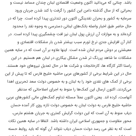
باشد. چنانی که می‌دانید اکنون وضعیت اقتصادی لبنان چندان مساعد نیست و
بحرانی که از سال گذشته دامن این کشور را گرفت با کند شدن جریان ورود
سرمایه به کشور و بحران نقدینگی اکنون دور تندتری پیدا کرده است. چرا که در
حال حاضر طبق اخبار واصله بانک‌های لبنانی دسترسی به وجوه نقد را محدود
کرده‌اند و به موازات آن ارزش پول لبنان نیز افت چشمگیری پیدا کرده است. در
کنار آن افزایش جدی نرخ تورم سبب بیشتر شدن بار مشکلات اقتصادی و
معیشتی بر دوش مردم لبنان شده است. اینها علاوه بر آن است که در سایه همین
مشکلات ما شاهد پررنگ تر شدن مشکل بیکاری در لبنان هم هستیم. در این
راستا اکثر کارگاه ها، کارخانجات و شرکت ها در حال تعدیل نیروهای خود هستند.
حال در این شرایط برخی از کشورهای عربی حاشیه خلیج فارس که تا پیش از این
برخی از کمک های نقدی خود را به لبنان و به خصوص دولت سعد تحریری اهدا
می‌کردند، اکنون ارسال این کمک‌ها را منوط به اجرای اصلاحاتی که مدنظر
آنهاست، کرده اند. یعنی اکنون عملاً مسئله تداوم کمک‌های مالی کشورهای عربی
حاشیه خلیج فارس به دولت لبنان به خصوص دولت تازه روی کار آمده حسان
دیاب منوط به آن است که این دولت گرایش کمتری به جریان هشتم مارس،
محور مقاومت و جمهوری اسلامی ایران داشته باشد. اتفاقا در سایه همین نکات
است که به نظر می رسد دولت حسان دیاب نتواند آن گونه که باید روابط حسنه