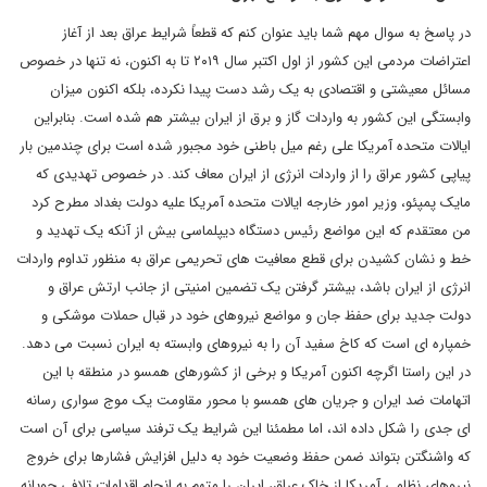
در پاسخ به سوال مهم شما باید عنوان کنم که قطعاً شرایط عراق بعد از آغاز
اعتراضات مردمی این کشور از اول اکتبر سال ۲۰۱۹ تا به اکنون، نه تنها در خصوص
مسائل معیشتی و اقتصادی به یک رشد دست پیدا نکرده، بلکه اکنون میزان
وابستگی این کشور به واردات گاز و برق از ایران بیشتر هم شده است. بنابراین
ایالات متحده آمریکا علی رغم میل باطنی خود مجبور شده است برای چندمین بار
پیاپی کشور عراق را از واردات انرژی از ایران معاف کند. در خصوص تهدیدی که
مایک پمپئو، وزیر امور خارجه ایالات متحده آمریکا علیه دولت بغداد مطرح کرد
من معتقدم که این مواضع رئیس دستگاه دیپلماسی بیش از آنکه یک تهدید و
خط و نشان کشیدن برای قطع معافیت های تحریمی عراق به منظور تداوم واردات
انرژی از ایران باشد، بیشتر گرفتن یک تضمین امنیتی از جانب ارتش عراق و
دولت جدید برای حفظ جان و مواضع نیروهای خود در قبال حملات موشکی و
خمپاره ای است که کاخ سفید آن را به نیروهای وابسته به ایران نسبت می دهد.
در این راستا اگرچه اکنون آمریکا و برخی از کشورهای همسو در منطقه با این
اتهامات ضد ایران و جریان های همسو با محور مقاومت یک موج سواری رسانه
ای جدی را شکل داده اند، اما مطمئنا این شرایط یک ترفند سیاسی برای آن است
که واشنگتن بتواند ضمن حفظ وضعیت خود به دلیل افزایش فشارها برای خروج
نیروهای نظامی آمریکا از خاک عراق، ایران را متهم به انجام اقدامات تلافی جویانه