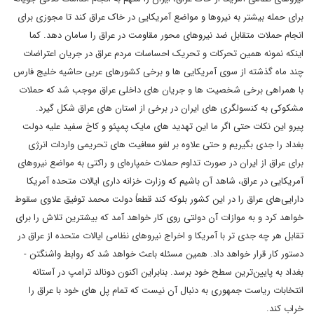
برای حمله بیشتر به نیروها و مواضع آمریکایی در خاک عراق کند تا مجوزی برای
انجام حملات متقابل ضد نیروهای محور مقاومت در عراق را سامان دهد. کما
اینکه نمونه همین تحرکات و تحریک احساسات مردم عراق در جریان اعتراضات
چند ماه گذشته از سوی آمریکایی ها و برخی کشورهای عربی حاشیه خلیج فارس
با همراهی برخی شخصیت ها و جریان های داخلی عراق موجب شد که حملات
مشکوکی به کنسولگری های ایران در برخی از استان های عراق شکل گیرد.
پیرو این نکات حتی اگر ما این تهدید های مایک پمپئو و کاخ سفید علیه دولت
بغداد را جدی بگیریم و حتی علاوه بر لغو معافیت های تحریمی واردات انرژی
برای عراق از ایران در صورت تداوم حملات خمپاره‌ای و راکتی به مواضع نیروهای
آمریکایی در عراق، شاهد آن باشیم که وزارت خزانه داری ایالات متحده آمریکا
دارایی‌های عراق را در این کشور بلوکه کند قطعاً دولت محمد توفیق علاوی سقوط
خواهد کرد و به موازات آن دولتی روی کار خواهد آمد که بیشترین تلاش را برای
تقابل هر چه جدی تر با آمریکا و اخراج نیروهای نظامی ایالات متحده از عراق در
دستور کار قرار خواهد داد. همین مسئله باعث خواهد شد که روابط واشنگتن -
بغداد به پایین‌ترین سطح خود برسد. بنابراین اکنون دونالد ترامپ در آستانه
انتخابات ریاست جمهوری به دنبال آن نیست که تمام پل های خود با عراق را
خراب کند.