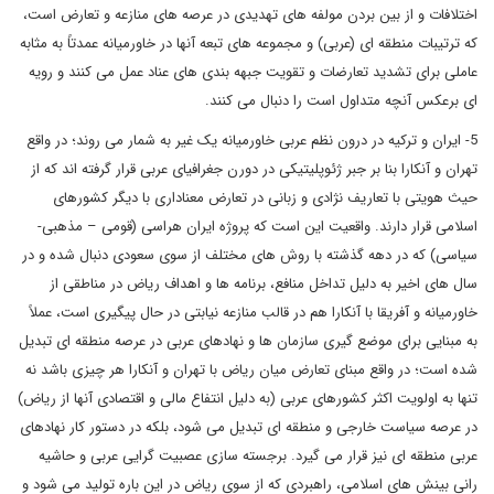
اختلافات و از بین بردن مولفه های تهدیدی در عرصه های منازعه و تعارض است،
که ترتیبات منطقه ای (عربی) و مجموعه های تبعه آنها در خاورمیانه عمدتاً به مثابه
عاملی برای تشدید تعارضات و تقویت جبهه بندی های عناد عمل می کنند و رویه
ای برعکس آنچه متداول است را دنبال می کنند.
5- ایران و ترکیه در درون نظم عربی خاورمیانه یک غیر به شمار می روند؛ در واقع
تهران و آنکارا بنا بر جبر ژئوپلیتیکی در دورن جغرافیای عربی قرار گرفته اند که از
حیث هویتی با تعاریف نژادی و زبانی در تعارض معناداری با دیگر کشورهای
اسلامی قرار دارند. واقعیت این است که پروژه ایران هراسی (قومی – مذهبی-
سیاسی) که در دهه گذشته با روش های مختلف از سوی سعودی دنبال شده و در
سال های اخیر به دلیل تداخل منافع، برنامه ها و اهداف ریاض در مناطقی از
خاورمیانه و آفریقا با آنکارا هم در قالب منازعه نیابتی در حال پیگیری است، عملاً
به مبنایی برای موضع گیری سازمان ها و نهادهای عربی در عرصه منطقه ای تبدیل
شده است؛ در واقع مبنای تعارض میان ریاض با تهران و آنکارا هر چیزی باشد نه
تنها به اولویت اکثر کشورهای عربی (به دلیل انتفاع مالی و اقتصادی آنها از ریاض)
در عرصه سیاست خارجی و منطقه ای تبدیل می شود، بلکه در دستور کار نهادهای
عربی منطقه ای نیز قرار می گیرد. برجسته سازی عصبیت گرایی عربی و حاشیه
رانی بینش های اسلامی، راهبردی که از سوی ریاض در این باره تولید می شود و