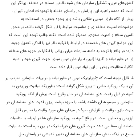
کشورهای عربی، تشکیل سازمان های شبه نظامی مسلح در منطقه، بیانگر این
است که عمده راهبرد این پارلمان در راستای مقابله با تهدیدات ادعایی تهران،
بیش از آنکه دارای مبنایی عقلایی باشد و بر وجوه جمعی در استعانت به
موضوعات امنیت منطقه ای و مناسبات مرتبط با آن شکل گرفته باشد، بر محور
تامین منافع و امنیت سعودی متمرکز شده است. نکته جالب توجه این است که
این موضع گیری های خصمانه در ارتباط با ترکیه نظر نیز با اندکی تعدیل وجود
دارد؛ در واقع با توجه به دامنه منازعات میان ریاض با آنکارا در حوزه های منطقه
ای در خاورمیانه و آفریقا (لیبی)، پارلمان عربی مبنای جهت گیری خود را علیه
آنکارا، مطالبات ریاض از این نهاد عربی قرار داده است.
4- قابل توجه است که ژئوپلیتیک عربی در خاورمیانه و ترتیبات سازمانی مترتب بر
آن با یک رویکرد حامی – پیرو شکل گرفته است؛ بطوریکه مبادرت ورزیدن به
آنچه در ذیل رقابت های منطقه ای در حال وقوع است بیش از آنکه رویکرد
سازمانی و مجموعه ای داشته باشد، با حوزه برنامه ریزی قدرت های منطقه ای در
جهت بازی، رقابت و افزایش نفوذ در میدان های مورد رقابت یا تعارض قابل
ارزیابی و تحلیل است. در واقع آنچه به رویکرد سازمان ها در ارتباط با مناسبات
منطقه ای معنا می دهد جهت گیری های دیپلماتیک در این باره است؛ به عبارت
جامع تر اینکه نقش سازمان های منطقه ای تدبیر اندیشی در راستای حل