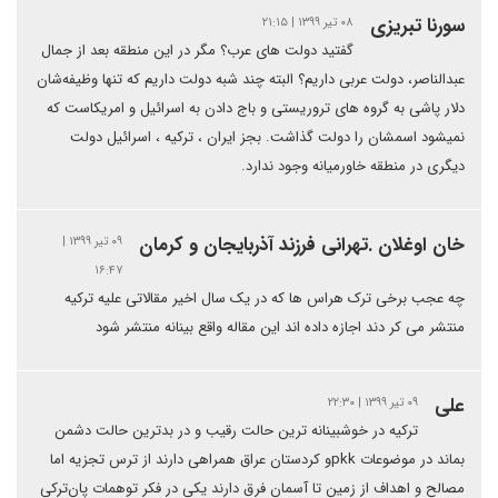
سورنا تبریزی
۰۸ تیر ۱۳۹۹ | ۲۱:۱۵
گفتید دولت های عرب؟ مگر در این منطقه بعد از جمال
عبدالناصر، دولت عربی داریم؟ البته چند شبه دولت داریم که تنها وظیفه‌شان
دلار پاشی به گروه های تروریستی و باج دادن به اسرائیل و امریکاست که
نمیشود اسمشان را دولت گذاشت. بجز ایران ، ترکیه ، اسرائیل دولت
دیگری در منطقه خاورمیانه وجود ندارد.
خان اوغلان .تهرانی فرزند آذربایجان و کرمان
۰۹ تیر ۱۳۹۹ |
۱۶:۴۷
چه عجب برخی ترک هراس ها که در یک سال اخیر مقالاتی علیه ترکیه
منتشر می کر دند اجازه داده اند این مقاله واقع بینانه منتشر شود
علی
۰۹ تیر ۱۳۹۹ | ۲۲:۳۰
ترکیه در خوشبینانه ترین حالت رقیب و در بدترین حالت دشمن
بماند در موضوعات pkkو کردستان عراق همراهی دارند از ترس تجزیه اما
مصالح و اهداف از زمین تا آسمان فرق دارند یکی در فکر توهمات پان‌ترکی