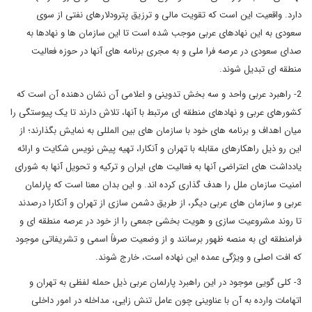
دارد. واقعیت این است که تقویت مالی و ترزیق پترودلارهای نفتی از سوی
سعودی به این نهادهای عربی موجب شده است تا این سازمان ها و نهادها به
صدای سعودی در عرصه فرا ملی و به مجری برنامه های آنها در حوزه فعالیت
منطقه ای تبدیل شوند.
2- راهبرد عربی واحد و سه بخش تدوینی و اعلامی آن نشان دهنده آن است که
کشورهای عربی و نهادهای منطقه ای مرتبط با آنها، تلاش دارند تا یک پیوستگی را
میان اهداف و برنامه های خود با سازمان های بین المللی به نمایش بگذارند؛ از
این رو ذیل راهکارهای مقابله با تهران و آنکارا، تهیه پیش نویس شکایت و ارائه
یادداشت های اعتراضی آنها به فعالیت های ایران و ترکیه و تحویل آنها به شورای
امنیت سازمان ملل را هدف گذاری کرده اند. و این بدان معنا است که پارلمان
عربی و سازمان های عربی دیگر، از طریق دشمن سازی از تهران و آنکارا درصدند
تا روند مشروعیت سازی و هویت بخشی جمعی را از خود در عرصه منطقه ای و
فرامنطقه ای به منصه ظهور برسانند و از وضعیت صرفاً اسمی و تشریفاتی موجود
که افت اصلی و ویژگی عمده این نهاده است، خارج شوند.
3- کلی گویی موجود در این راهبرد پارلمان عربی ذیل حمله لفظی به تهران و
اتهامات وارده به آن با عناوینی چون عامل تنش زایی، مداخله در امور داخلی