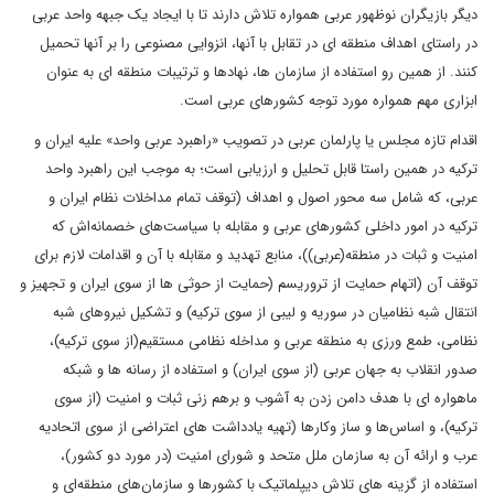
دیگر بازیگران نوظهور عربی همواره تلاش دارند تا با ایجاد یک جبهه واحد عربی
در راستای اهداف منطقه ای در تقابل با آنها، انزوایی مصنوعی را بر آنها تحمیل
کنند. از همین رو استفاده از سازمان ها، نهادها و ترتیبات منطقه ای به عنوان
ابزاری مهم همواره مورد توجه کشورهای عربی است.
اقدام تازه مجلس یا پارلمان عربی در تصویب «راهبرد عربی واحد» علیه ایران و
ترکیه در همین راستا قابل تحلیل و ارزیابی است؛ به موجب این راهبرد واحد
عربی، که شامل سه محور اصول و اهداف (توقف تمام مداخلات نظام ایران و
ترکیه در امور داخلی کشورهای عربی و مقابله با سیاست‌های خصمانه‌اش که
امنیت و ثبات در منطقه(عربی))، منابع تهدید و مقابله با آن و اقدامات لازم برای
توقف آن (اتهام حمایت از تروریسم (حمایت از حوثی ها از سوی ایران و تجهیز و
انتقال شبه نظامیان در سوریه و لیبی از سوی ترکیه) و تشکیل نیروهای شبه
نظامی، طمع ورزی به منطقه عربی و مداخله نظامی مستقیم(از سوی ترکیه)،
صدور انقلاب به جهان عربی (از سوی ایران) و استفاده از رسانه ها و شبکه
ماهواره ای با هدف دامن زدن به آشوب و برهم زنی ثبات و امنیت (از سوی
ترکیه)، و اساس‌ها و ساز وکارها (تهیه یادداشت های اعتراضی از سوی اتحادیه
عرب و ارائه آن به سازمان ملل متحد و شورای امنیت (در مورد دو کشور)،
استفاده از گزینه های تلاش دیپلماتیک با کشورها و سازمان‌های منطقه‌ای و