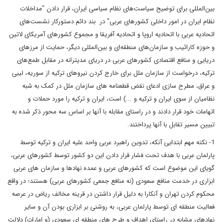
بین‌المللی برای توضیح سیاست‌های نظام سیاسی ایران، قرار دادن "مداخلات
نظام ایران در امور داخلی کشورهای عربی" در بند دائم دستورکار نشست‌های
اتحادیه عربی با اتحادیه اروپا و اتحادیه آفریقا و مجموع کشورهای آمریکای لاتین
و حوزه کارائیب و سازمان‌های منطقه‌ای و بین‌المللی دیگر، حمایت از مرزهای
دریایی و منافع اقتصادی کشورهای عربی در دریای مدیترانه در مقابل طمع‌های
ترکیه، درخواست از سازمان ملل برای خارج کردن نیروهای ترکیه از سوریه، لیبی
و عراق، مطرح سازی ادعای نقض قطعنامه های سازمان ملل در کمک به شبه
نظامیان از سوی ایران و ترکیه و ...) است، ایران و ترکیه را مورد حملات و
اتهامات خود قرار دادند و در راستای مقابله با آنها بر اساس سه محور ذکر شده به
تبیین مسیر تقابل با آنها پرداختند.
1- نکته مهم ابتدایی آنکه، تدوین راهبرد عربی واحد علیه ایران و ترکیه توسط
پارلمان عربی با هدف تحت فشار قرار دادن این دو کشور توسط کشورهای عربی،
گویای این موضوع است که کشورهای عربی و عمده نهادها و سازمان های عربی
ابزاری در خدمت منافع سعودی (نه منافع جمعی کشورهای عربی) هستند؛ در واقع
محکوم کردن تهران و آنکارا به دلیل قرار داشتن در قرینه مخالف ریاض در عرصه
فعالیت منطقه ای توسط پارلمان عربی، به روشنی بر ابزاری بودن آن و سایر
نهادهای مشابه در راستای اهداف و طرح های منطقه ای سعودی (و امارات) دلالت