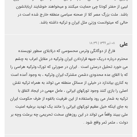
لیبی از حفتر کودتا چی حمایت میکنند و میخواهند خوشایند اربابانشون
باشد. ملت بزرگ مصر کلا از صحنه سیاسی منطقه خارج شده است در
حالی که میتوانست وزنی مثل ایران و ترکیه داشته باشد.
علی
۰۸ تیر ۱۳۹۹ | ۱۸:۳۹
فارغ از دوگانگی وترس محسوسی که درلابلای سطور نویسنده
محترم درباره دریک جبهه قراردادن ایران وترکیه در مقابل اعراب به چشم
می خورد تحلیل درستی است . ایران در صورتی که تورک وترکیه هراسی را
که با القای عده محدودی دشمن مشترک ایران وترکیه ، به وجود آمده است
به کناری بیاندازد در خیلی از مسائل منطقه می تواند به همراه ترکیه نقش
اصلی را بازی کنند وجود تورکهای ایرانی ، عامل مهمی در ایجاد اتفاق با
ترکیه به شمار می رود واستفاده از این ظرفیت بالقوه از طرف حکومت ایران
به جای اینکه خیل عظیم تورکهای ایرانی را مانند یک تهدید برعلیه امنیت
ملی ببیند واقعاٌ می تواند در این روزهای سخت تحریمی چه برملت وچه بر
دولت ، مثمر ثمر واقع شود .