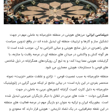
دیپلماسی ایرانی:
مرزهای هویتی در منطقه خاورمیانه به عاملی مهم در جهت
تشکیل ساز و کارها و ترتیبات منطقه ای تبدیل شده اند؛ در واقع تدوین سیاست
های راهبردی در ذیل منابع هویتی و مبانی التزامی به آن، موجب شده است تا
هر گونه کنش و واکنشی در میدان های منطقه ای در عرصه رقابت یا منازعه، با
گرایشات هویتی معنا پیدا کند؛ و به تبع آن رویکردهای همگرایانه در ذیل شاخص
های قومی با مستلزمات هویتی معماری می شود.
منطقه خاورمیانه به سبب عَصبیت قومی – نژادی و غلظت متغیر «عَرَبیت» نمونه
منحصر بفردی در این باره است؛ در بیانی جامع تر اینکه عربی گرایی در ژئوپلیتیک
خاورمیانه به دلیل کثرتِ کمیت گرایانه کشورهای عربی به عاملی در جهت
همگرایی دولت – ملت های عربی در تقابل با دیگر بازیگران غیرعربی تبدیل شده
است. بطوریکه ایران و ترکیه به عنوان دو بازیگر مهم در عرصه فعالیت های منطقه
در این نقطه جغرافیایی، در یک تضاد تاریخی - هویتی قرار دارند که سعودی و