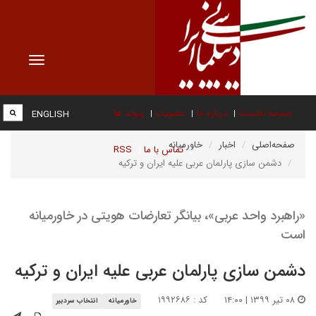
Toggle
vigation
صفحه نخست
درباره ما
عضویت
پیوند ها
ENGLISH
صفحه‌اصلی
اخبار
خاورمیانه
تماس با ما
RSS
دشمن سازی پارلمان عربی علیه ایران و ترکیه
«راهبرد واحد عربی»، بیانگر تعارضات هویتی در خاورمیانه
است
دشمن سازی پارلمان عربی علیه ایران و ترکیه
۰۸ تیر ۱۳۹۹ | ۱۴:۰۰
کد : ۱۹۹۲۶۸۶
خاورمیانه
انتخاب سردبیر